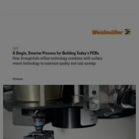
털
나
닛
증
치
스
엔
및
제
케
마
작
지
뉴
오
의
이
트
니
스
렌
과
블,
계
어
레
제
지
케
를
량
링
터
맥
해
이
|
결
스
바
블
하
고
마
이
는
객
PLC
트
솔
드
매
루
시
캐
뮬
션
거
스
비
러
진
데
템
닛
구
이
배
구
성
경
터
선
축
기
력
센
및
바
PCB
터
마
관
이
커
데
이
리
이