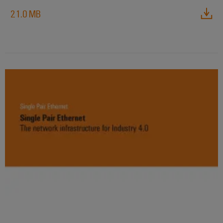
산
업
21.0 MB
을
어
위
한
셈
솔
블
루
션
리
서
풍
비
력
스
에
너
조
지
립
풍
단
력
자
에
너
대
지
레
운
일
영
의