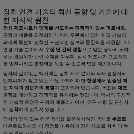
러
자
이
SNAP
제
드
인
장치 연결 기술의 최신 동향 및 기술에 대
대
드
IN
품
뮬
한국지사
더
한 지식의 원천
뮬
연
러
플
스
러
결
조
장치 제조사로서 업계를 선도하는 경쟁력이 있는 파트너
로,
한
러
트
소
기
립
공정과 제품을 최적화하기 위해 주문에서 장치 연결 기술의
회사
국
그
리
개
과제에 특별히 맞춰진 포괄적인 정보와 통찰력을 제공합니다.
술
단
지
인
매
연결 기술 분야에서
수십 년 간의 경험
으로 얻은 당사의 노하
자
사
커
바
PUSH
치
우는 광범위한 관련 주제를 다루며, 장치 제조사가 프로젝트
대
넥
이
IN
도
를 발전시키고
경쟁력
을 높일 수 있도록 팁을 제공합니다.
스
한
전
터
드
결
당사의 깊이있는 백서에는 장치 제조 분야의 의사 결정자와
트
국
이
뮬
선
현
엔지니어가 찾고 있는 주요 주제에 대한
현장에서 입증된 최
립
지
PCB
러
실
기
신 지식과 전문가의 통찰
이 포함되어 있습니다. 목표는
제조
사
커
로
의
술
맞
공정
을 개선하고 경쟁력을 유지하는 것입니다. 백서의 구체적
소
다
넥
175
춤
인 기술적 초점은 귀하의 애플리케이션, 요구 사항 및 관심사
가
개
터
DC
오
년
에 정확하게 맞춰져 있습니다.
형
및
마
고
케
제
당사의 깊이 있는 전문 지식을 활용하시려면 백서를
무료로
해
PCB
팩
이
이
품
결
다운로드하세요. 이 장점을 이용하여 장치 제조를 향후 더 높
단
트
크
책
블
및
은 단계로 가져가십시오.