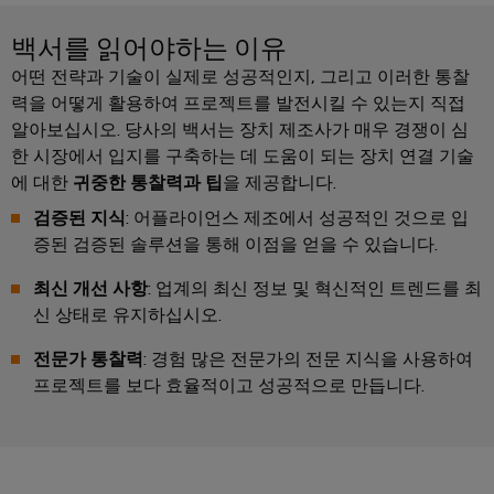
뮬
러
백서를 읽어야하는 이유
구
성
어떤 전략과 기술이 실제로 성공적인지, 그리고 이러한 통찰
기
력을 어떻게 활용하여 프로젝트를 발전시킬 수 있는지 직접
직
알아보십시오. 당사의 백서는 장치 제조사가 매우 경쟁이 심
관
한 시장에서 입지를 구축하는 데 도움이 되는 장치 연결 기술
적
이
에 대한
귀중한 통찰력과 팁
을 제공합니다.
고,
복
검증된 지식
: 어플라이언스 제조에서 성공적인 것으로 입
잡
증된 검증된 솔루션을 통해 이점을 얻을 수 있습니다.
하
지
않
최신 개선 사항
: 업계의 최신 정보 및 혁신적인 트렌드를 최
으
신 상태로 유지하십시오.
며,
빠
르
전문가 통찰력
: 경험 많은 전문가의 전문 지식을 사용하여
게
프로젝트를 보다 효율적이고 성공적으로 만듭니다.
더
높
은
수
준
의
디