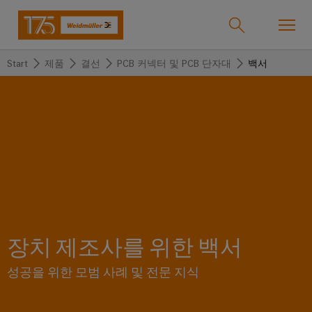
Start
제품
결선
PCB 커넥터 및 PCB 단자대
백서
온라인샵
Support Center
easyConnect
돌
돌
돌
돌
돌
돌
아
아
아
아
아
아
산업
가
가
가
가
가
가
기
기
기
기
기
기
산
솔
제
서
한
회
솔루션
업
루
품
비
국
사
션
스
지
장치 제조사를 위한 백서
바
제품
사
결
당
이
성공을 위한 모범 사례 및 전문 지식
선
사
기
맞
드
술
춤
바
뮬
서비스
단
바
형
이