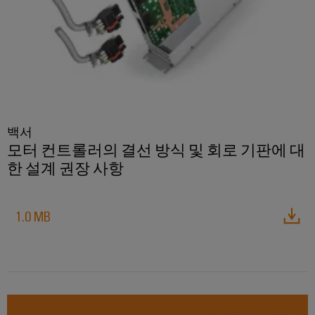
릴
솔
솔
솔
링
레
루
루
루
데
션
이
션
션
이
모
에
파
터
IIoT
듈
너
트
및
및
기
지
너
자
솔
술
저
찾
동
리
백서
제
장
기
소
모터 컨트롤러의 결선 방식 및 회로 기판에 대
드
품
에
프
한 설계 권장 사항
스
너
카
지
트
테
탈
행
스
웨
이
로
토
사
1.0 MB
어
리
트
그
및
지
릴
박
산
시
수
레
스
람
업
리
템
이
회
분
(ESS)
및
용
석
절
교
글
솔