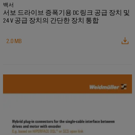
바
를
백서
위
이
서보 드라이브 증폭기용 DC 링크 공급 장치 및
한
드
현
24 V 공급 장치의 간단한 장치 통합
뮬
대
적
러
디
산
2.0 MB
지
털
업
솔
용
루
AI
션
조
원
선
격
업
액
해
세
운
스
산
업
산
을
위
업
한