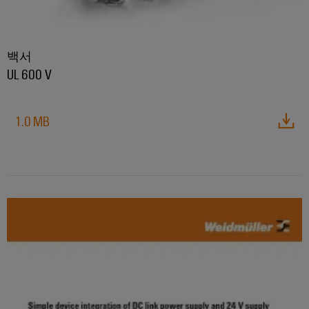
전
터
산
한
서
작
업
비
동
백서
용
보
스
UL 600 V
이
장
원
더
태
천
넷
1.0 MB
양
장
광
제
치
발
어
제
전
장
조
자
치
사
원
효
(OEM)
터
율
치
성
을
패
위
널
한
태