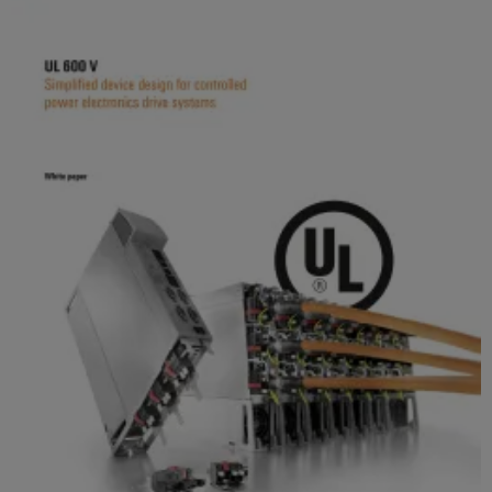
배
스
제
오
기
조
일
업
ALL
및
SERVICES
체
가
자
스
PCB
동
통
커
화
합
넥
및
솔
터
소
루
션
및
프
을
PCB
트
통
단
웨
한
프
자
어
로
대
세
I/O
스
PCB
시
산
업
커
스
의
넥
템
안