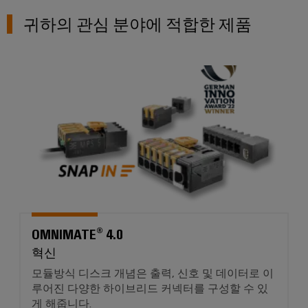
지
귀하의 관심 분야에 적합한 제품
털
엔
지
니
어
OMNIMATE® 4.0
링
달
성
OMNIMATE® 4.0
혁신
모듈방식 디스크 개념은 출력, 신호 및 데이터로 이
루어진 다양한 하이브리드 커넥터를 구성할 수 있
게 해줍니다.