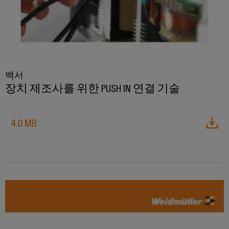
비
우
문
기
스
징
옵
계
플
션
기
랫
낙
계
폼
뢰
eShop
및
공
easyConnect
및
백서
OCI
장
서
장치 제조사를 위한 PUSH IN 연결 기술
자
발
인
지
동
전
터
화
보
소
의
페
4.0 MB
호
다
제
이
양
어
PV
스
한
부
장
접
EDI
문
치
속
을
인
반
위
터
한
솔
Fieldbus
페
기
루
분
이
기
션