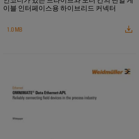
생
이블 인터페이스용 하이브리드 커넥터
공
산
의
구
미
1.0 MB
래
자
동
송
머
전
신
및
배
소
전
프
현
트
대
에
웨
너
어
지
네
마
트
워
커
크
의
산