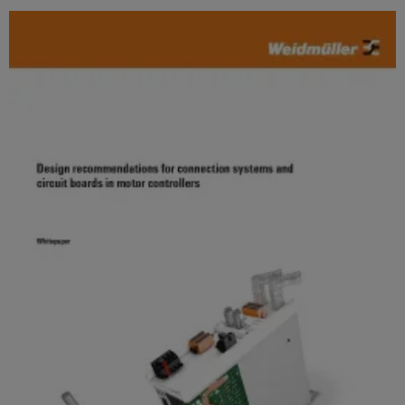
술
IIoT
전
템
기
지
및
함
및
기
원
자
솔
제
동
루
환
조
화
일
션
경
업
파
렉
제
체
분
트
트
품
장
산
너
로
치
규
화
네
닉
를
정
자
위
트
스
준
한
동
워
혁
수
전
화
크
신
원
적
PSIRT
에
IIoT
인
공
배
너
및
급
엔
선
지
자
장
지
수
관
리
동
치
니
방
리
화
어
법