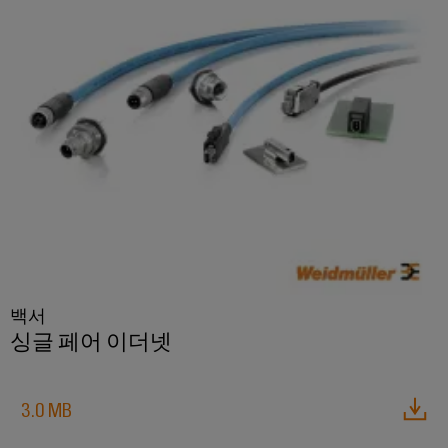
우
수
수
정
성
및
설
치
외
함
맞
춤
형
케
이
백서
블
싱글 페어 이더넷
어
셈
3.0 MB
블
리