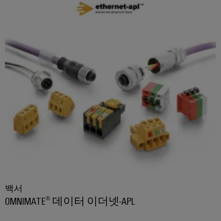
안
업
정
용
성
및
프
안
린
전
터
수
처
산
리
업
및
용
폐
조
수
명
처
배
리
전
수
반
자
원
백서
인
및
OMNIMATE® 데이터 이더넷-APL
프
폐
수
라