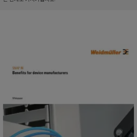
을
자
및
로
어
견
경
대
수
그
셈
험
적
치
리
할
블
문
인
수
드
리
의
클
지
있
는
로
속
u-
신
3D
저
가
OS
세
속
이
계.
시
능
에
배
벤
스
성
지
건
송
트
템
컴
물
서
바
및
및
퓨
인
비
이
프
구
팅
프
스
드
로
성
라
뮬
Industrial
모
요
인
러
5G
션
소
프
컨
아
라
싱
설
전
구
케
카
축
글
팅
시
이
데
의