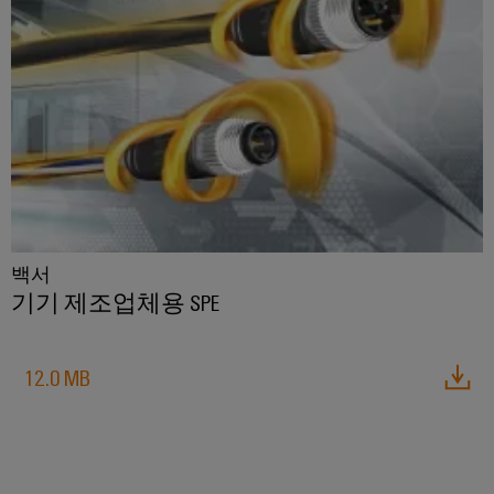
결
선
혁
신
환경
제품
규정
준수
확인
RoHS,
REACH,
SCIP
백서
및 PCF
기기 제조업체용 SPE
선언서
간편하
고 빠
른 다
12.0 MB
운로드
바
이
드