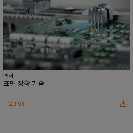
드
넥
그
터
뮬
터
레
센
러
터
서
프
이
를
구
비
레
션
위
성
스
스
솔
한
기
솔
루
실
루
션
션
업
험
당
및
무
실
서
제
사
현
품
서
비
의
–
장
비
백서
스
파
효
솔
표면 장착 기술
스
인
율
트
루
적,
터
너
안
션
페
정
12.0 MB
지
대
적,
이
확
원
리
스
장
시
점
가
기
배
스
능