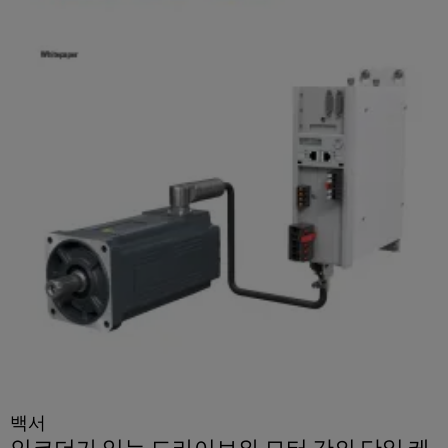
서
포
비
괄
적
스
인
플
연
랫
결
솔
폼
루
easyConnect
션
전
통
업
적
무
인
현
전
장
력
및
검
액
증
세
된
에
서
백서
너
리
인코더가 있는 드라이브와 모터 간의 단일 케
지