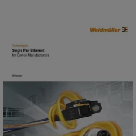
제
품
혁
신
업
계
를
위
한
실
용
적
인
결
선
바
이
드
뮬
러
의
산
업