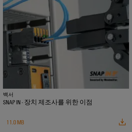
페
및
회
블
미
특
어
디
및
정
인
요
인
이
지
이
입
구
사
더
털
벤
사
시
넷
엔
항
트
스
규
을
지
템
충
제
디
니
족
및
준
지
캐
하
어
구
수
털
는
비
링
성
솔
플
닛
루
지
요
결
랫
및
션
점
소
선
폼
현
캐
컨
관
장
연
백서
비
대
설
리
결
SNAP IN - 장치 제조사를 위한 이점
닛
리
필
팅
정
케
빌
점
드
보
이
딩
디
웨
배
11.0 MB
및
블,
캐
지
비
선
인
패
비