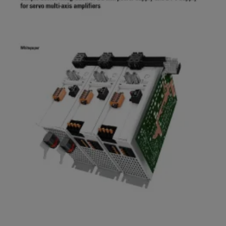
엔
양
에
지
너
니
지
어
활
용
링
및
철
시
도
각
레
일
화
운
도
송
구
의
기
후
에
친
너
화
지
적
모
측
빌
정
리
티