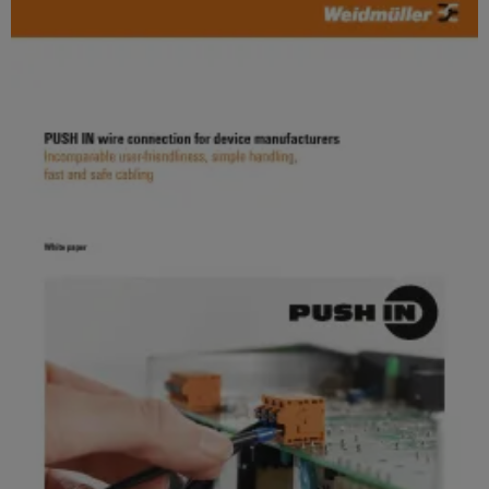
연
체
루
로
산
션
증
부
벌
업
및
폭
품
박
제
자
기
품
람
동
교
와
회
화
수
육
측
및
소
과
산
정
이
에
정
업
트
너
벤
및
지
IoT
랜
트
전
웨
스
환
산
비
디
듀
의
업
나
핵
지
서
심
보
털
기
안
전
경
술
자
디
로
험
산
서
부
지
의
업
품
털
수
서
하
주
소