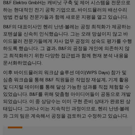
털
나
B&F Elektro GmbH는 캐비닛 구축 및 제어 시스템을 전문으로
닛
증
치
스
엔
및
하는 현대적인 전기 공학 기업으로, 바이드뮬러의 배선수리
제
케
마
작
지
뉴
방법 컨설팅 전문가들과 함께 새로운 지평을 열고 있습니다.
오
의
이
트
니
스
렌
B&F의 대표이사인 헨리 난넨-볼레는 공정 최적화가 제공하는
과
블,
계
어
레
제
지
포텐셜을 신속히 인식했습니다. 그는 오래 망설이지 않고 바
케
를
량
링
터
맥
이드뮬러 전문가들에게 자사 업무 공정의 성숙도 평가를 수행
해
이
하도록 했습니다. 그 결과, B&F의 공정을 개인에 의존하지 않
|
결
스
바
블
고 최적화하기 위한 다양한 접근법과 함께 현재 분석 내용을
하
고
마
이
는
문서화하였습니다.
객
PLC
트
솔
드
매
이후 바이드뮬러의 워크샵 솔루션 데이(WPS Days) 참가 및
루
시
캐
뮬
션
심층 워크숍을 통해 B&F 직원들은 작업장 재설계, 기계 활용
거
스
비
러
및 디지털 데이터를 통해 달성 가능한 성과를 직접 체험할 수
진
데
템
닛
구
있었습니다. B&F를 위해 맞춤형 아이디어들이 공동으로 개발
이
배
구
성
경
되었습니다. 이 중 상당수는 이미 구현 준비 상태가 완료된 상
터
선
축
기
력
태입니다. 그러나 이는 지속적인 과정이므로, 헨리 난넨-볼레
센
및
와 그의 팀은 계속해서 공정을 검토하고 수정하고 있습니다.
바
PCB
터
마
관
이
커
데
이
리
이