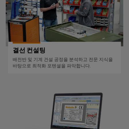
엔
양
에
지
너
니
지
어
활
용
링
및
철
시
도
결선 컨설팅
각
레
일
배전반 및 기계 건설 공정을 분석하고 전문 지식을
화
운
바탕으로 최적화 포텐셜을 파악합니다.
도
송
구
의
기
후
에
M-Print® PRO
친
너
화
지
적
모
측
빌
정
리
티