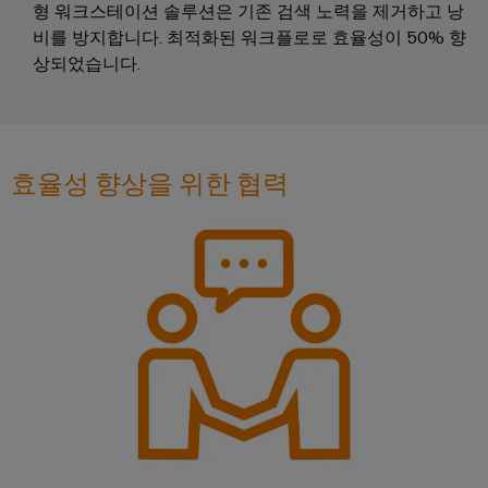
형 워크스테이션 솔루션은 기존 검색 노력을 제거하고 낭
배
스
제
오
비를 방지합니다. 최적화된 워크플로로 효율성이 50% 향
기
조
상되었습니다.
일
업
ALL
및
SERVICES
체
가
자
스
PCB
동
통
효율성 향상을 위한 협력
커
화
합
넥
및
솔
터
소
루
션
및
프
을
PCB
트
통
단
웨
한
프
자
어
로
대
세
I/O
스
PCB
시
산
업
커
스
의
넥
템
안