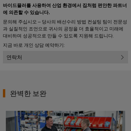
전
터
바이드뮬러를 사용하여 산업 환경에서 집처럼 편안한 파트너
산
한
에 의존할 수 있습니다.
서
작
업
비
문의해 주십시오 – 당사의 배선수리 방법 컨설팅 팀이 전문성
동
용
보
스
과 실질적인 조언으로 귀사의 공정을 더 효율적이고 미래에
이
장
대비하며 성공적으로 만들 수 있도록 지원해 드립니다.
원
더
태
지금 바로 개인 상담 예약하기:
천
넷
양
장
연락처
광
제
치
발
어
제
전
장
조
자
치
사
원
완벽한 보완
효
(OEM)
터
율
치
성
을
패
위
결선 컨설팅
널
한
태