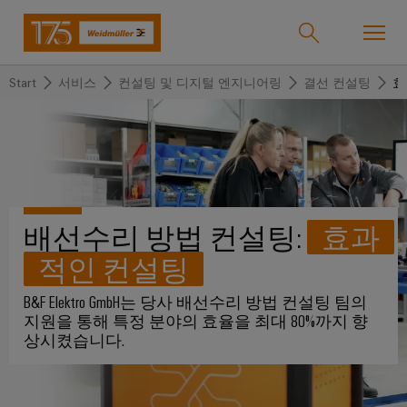
Start
서비스
컨설팅 및 디지털 엔지니어링
결선 컨설팅
효
온라인샵
Support Center
easyConnect
돌
돌
돌
돌
돌
돌
아
아
아
아
아
아
산업
가
가
가
가
가
가
배선수리 방법 컨설팅:
효과
기
기
기
기
기
기
산
솔
제
서
한
회
적인 컨설팅
솔루션
업
루
품
비
국
사
B&F Elektro GmbH는 당사 배선수리 방법 컨설팅 팀의
션
스
지
바
지원을 통해 특정 분야의 효율을 최대 80%까지 향
제품
사
결
당
상시켰습니다.
이
선
사
기
맞
드
술
춤
바
뮬
서비스
단
바
형
이