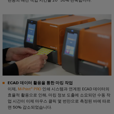
연
체
루
로
산
션
증
부
벌
업
및
폭
품
박
제
자
기
품
람
동
교
와
회
화
수
육
측
및
소
과
산
정
이
에
정
업
트
너
벤
및
지
IoT
랜
트
전
웨
스
환
산
비
디
듀
의
업
나
핵
지
서
심
보
털
ECAD 데이터 활용을 통한 마킹 작업
기
안
전
경
이제,
M-Print® PRO
인쇄 시스템과 연계된 ECAD 데이터의
술
자
디
로
험
효율적 활용으로 인해, 마킹 정보 도출에 소요되던 수동 작
산
서
부
지
업 시간이 이제 마우스 클릭 몇 번만으로 측정된 바에 따르
의
업
품
털
면 50% 감소되었습니다.
수
서
하
주
소