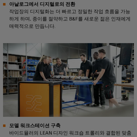
비
아날로그에서 디지털로의 전환
우
문
기
작업장의 디지털화는 더 빠르고 정밀한 작업 흐름을 가능
스
징
옵
계
하게 하며, 종이를 절약하고 B&F를 새로운 젊은 인재에게
플
션
기
매력적으로 만듭니다.
랫
낙
계
폼
뢰
eShop
및
공
easyConnect
및
OCI
장
서
자
발
인
지
동
전
터
화
보
소
의
페
호
다
제
이
양
어
PV
스
한
부
장
접
EDI
문
치
속
을
인
반
위
터
한
솔
Fieldbus
페
모델 워크스테이션 구축
기
루
분
바이드뮬러의 LEAN 디자인 워크숍 트롤리와 결합된 맞춤
이
기
션