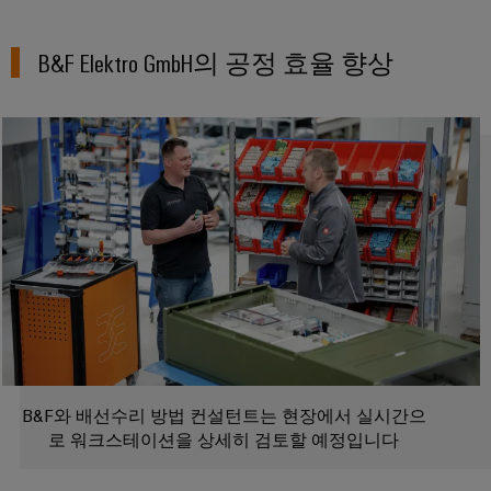
페
및
회
블
미
특
어
디
및
정
인
요
B&F Elektro GmbH의 공정 효율 향상
인
이
지
이
입
구
사
더
털
벤
사
시
넷
엔
항
트
스
규
을
지
템
충
제
디
니
족
및
준
지
캐
하
어
구
수
털
는
비
링
성
솔
플
닛
루
지
요
결
랫
및
션
점
소
선
폼
현
캐
컨
관
장
연
비
대
설
리
결
닛
리
필
팅
정
케
빌
점
드
B&F와 배선수리 방법 컨설턴트는 현장에서 실시간으
보
이
딩
디
웨
로 워크스테이션을 상세히 검토할 예정입니다
배
및
블,
캐
지
비
선
인
패
비