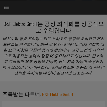
러
자
이
SNAP
제
드
인
대
드
IN
품
뮬
한국지사
더
뮬
연
러
플
스
주목받는 파트너
러
결
조
B&F Elektro GmbH는 공정 최적화를 성공적으
한
러
트
소
기
립
회사
로 수행합니다
국
그
리
개
술
단
변화를 맞이한 B&F
지
인
매
배선수리 방법 컨설팅 – 전문 노하우로 공정을 분석하고 개선
자
사
커
바
PUSH
포텐셜을 파악합니다. 최근 몇 년간 배전반 및 기계 건설에 대
치
대
대표이사의 목소리
넥
이
한 요구 사항은 꾸준히 증가해 왔습니다. 신규 도전에 지속적
IN
도
스
한
전
으로 적응하는 능력이 점점 더 중요해지고 있습니다. 간소하
터
드
결
트
국
이
고 효율적인 제조 공정을 가능케 하는 지속 가능한 솔루션이
뮬
선
B&F의 성공 사례
현
립
지
PCB
핵심 요소입니다. 비용 절감, 폐기물 최소화 및 품질 개선은 경
러
실
기
사
커
쟁력을 유지하는 데 있어 결정적인 요소입니다.
로
의
술
맞
소
다
전문가 연락처
넥
175
춤
가
개
터
DC
오
년
형
및
마
고
완벽한 보완
주목받는 파트너:
B&F Elektro GmbH
케
제
해
PCB
팩
이
이
품
결
단
트
크
책
블
및