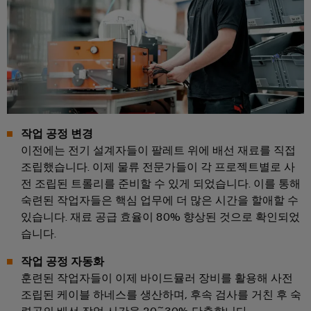
릴
솔
솔
솔
링
레
루
루
루
데
션
이
션
션
이
모
에
파
터
IIoT
듈
너
트
및
및
기
지
너
자
솔
술
저
찾
동
리
제
장
작업 공정 변경
기
소
드
품
이전에는 전기 설계자들이 팔레트 위에 배선 재료를 직접
에
프
스
너
카
조립했습니다. 이제 물류 전문가들이 각 프로젝트별로 사
지
트
테
전 조립된 트롤리를 준비할 수 있게 되었습니다. 이를 통해
탈
행
스
웨
이
숙련된 작업자들은 핵심 업무에 더 많은 시간을 할애할 수
로
토
사
어
있습니다. 재료 공급 효율이 80% 향상된 것으로 확인되었
리
트
그
및
지
습니다.
릴
박
산
시
수
레
스
람
업
작업 공정 자동화
리
템
이
회
훈련된 작업자들이 이제 바이드뮬러 장비를 활용해 사전
분
(ESS)
및
조립된 케이블 하네스를 생산하며, 후속 검사를 거친 후 숙
용
석
절
교
글
솔
련공의 배선 작업 시간을 20~30% 단축합니다.