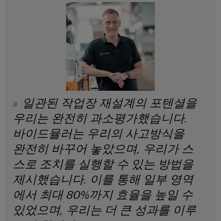
드
넥
그
터
뮬
터
레
센
러
터
서
프
이
를
구
비
레
션
위
성
스
스
솔
한
기
솔
루
실
루
션
션
업
험
당
및
무
실
서
일관된 작업장 재설계의 포텐셜을
제
사
현
품
서
비
의
우리는 완전히 과소평가했습니다.
–
장
비
스
파
효
바이드뮬러는 우리의 사고방식을
솔
스
인
율
트
완전히 바꾸어 놓았으며, 우리가 스
루
적,
터
너
안
션
스로 조치를 실행할 수 있는 방법을
페
정
지
대
적,
이
제시했습니다. 이를 통해 일부 영역
확
원
리
스
에서 최대 80%까지 효율을 높일 수
장
시
점
가
있었으며, 우리는 더 큰 성과를 이루
기
배
스
능