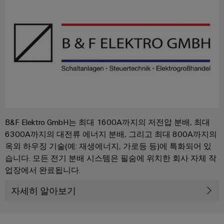
을
자
및
로
어
견
경
대
수
그
셈
험
적
치
리
할
블
문
인
수
드
리
의
클
지
있
는
로
속
u-
신
3D
저
가
OS
세
속
이
계.
시
능
에
배
벤
스
성
지
건
송
트
템
컴
물
B&F Elektro GmbH는 최대 1600A까지의 저전압 분배, 최대
서
바
및
및
퓨
6300A까지의 대전류 에너지 분배, 그리고 최대 800A까지의
인
비
이
프
구
팅
옥외 하우징 기술(예: 재생에너지, 가로등 등)에 특화되어 있
프
스
드
로
성
습니다. 모든 전기 분배 시스템은 필숨에 위치한 회사 자체 작
라
뮬
Industrial
모
요
업장에서 완료됩니다.
인
러
5G
션
소
프
컨
자세히 알아보기
아
라
싱
설
전
구
케
카
축
글
팅
시
이
데
의