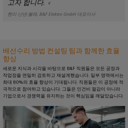
술
IIoT
고자 합니다.
전
템
기
지
및
함
및
기
헨리 난넨-볼레, B&F Elektro GmbH 대표이사
원
자
솔
제
동
루
환
조
화
일
션
경
업
파
렉
제
체
분
트
트
품
배선수리 방법 컨설팅 팀과 함께한 효율
장
산
너
로
치
규
향상
화
네
닉
를
정
자
위
트
스
새로운 지식과 시각을 바탕으로 B&F 직원들은 모든 공정과
준
한
동
워
작업장을 면밀히 검토하고 재설계했습니다. 일부 영역에서는
혁
수
전
화
크
최대 80%의 효율 향상이 기대됩니다. 직원들은 이 공정에 적
신
원
적
극적으로 참여하고 있습니다. 그들은 인건비 절감이 아니라
PSIRT
에
IIoT
인
공
기업으로서 경쟁력을 유지하는 것이 핵심임을 깨달았습니다.
배
너
및
급
엔
선
지
자
장
지
수
관
리
동
치
니
방
리
화
어
법