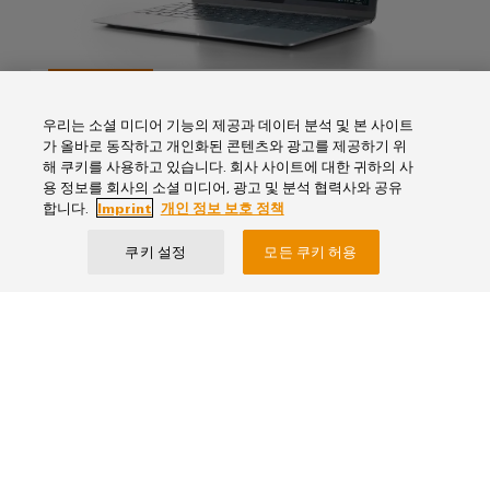
바
를
위
이
한
드
현
뮬
대
M-Print® PRO
적
러
디
우리는 소셜 미디어 기능의 제공과 데이터 분석 및 본 사이트
단일 소프트웨어 솔루션으로 패널에 대한 완전한 마
산
지
가 올바로 동작하고 개인화된 콘텐츠와 광고를 제공하기 위
킹 프로세스 구성
털
해 쿠키를 사용하고 있습니다. 회사 사이트에 대한 귀하의 사
업
솔
용 정보를 회사의 소셜 미디어, 광고 및 분석 협력사와 공유
용
루
합니다.
Imprint
개인 정보 보호 정책
AI
션
업무 현장 솔루션
쿠키 설정
모든 쿠키 허용
조
원
선
격
업
액
해
세
운
스
산
업
산
을
위
업
한