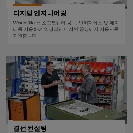
산
업
디지털 엔지니어링
을
어
위
Weidmüller는 소프트웨어 공구, 인터페이스 및 데이
한
셈
터를 사용하여 일상적인 디자인 공정에서 사용자를
솔
블
루
지원합니다
션
리
서
풍
비
력
결선 컨설팅
스
에
너
조
지
립
풍
단
력
자
에
너
대
지
레
운
일
영
결선 컨설팅
의