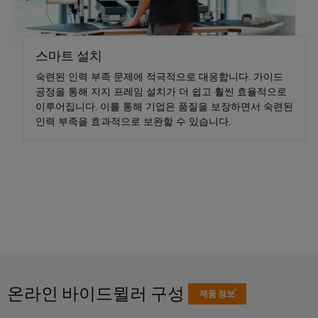
드
넥
그
터
뮬
터
레
센
러
터
서
프
이
를
구
스마트 설치
비
레
션
위
성
스
스
솔
숙련된 인력 부족 문제에 적극적으로 대응합니다. 가이드
한
기
솔
공정을 통해 지지 프레임 설치가 더 쉽고 훨씬 효율적으로
루
실
루
이루어집니다. 이를 통해 기업은 품질을 보장하면서 숙련된
션
션
업
인력 부족을 효과적으로 보완할 수 있습니다.
험
당
및
무
실
서
제
사
현
품
서
비
의
–
장
비
스
파
효
솔
스
인
율
트
루
적,
터
너
안
션
페
정
지
대
적,
이
확
원
리
스
장
시
점
온라인 바이드뮐러 구성
가
제품 정보
기
배
스
능