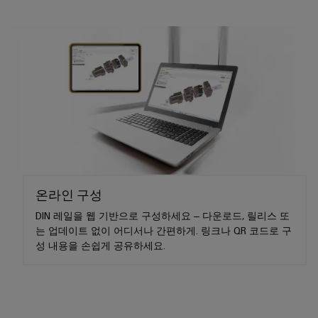
연락처
을
자
및
로
어
견
경
대
수
그
셈
험
적
치
리
할
블
문
인
수
드
리
의
클
지
있
는
로
속
u-
신
3D
저
가
OS
세
속
이
계.
시
능
에
배
벤
스
성
지
건
송
트
템
컴
물
서
바
및
및
퓨
인
비
온라인 구성
이
프
구
팅
프
스
드
DIN 레일을 웹 기반으로 구성하세요 – 다운로드, 릴리스 또
로
성
라
는 업데이트 없이 어디서나 간편하게. 링크나 QR 코드로 구
뮬
Industrial
모
요
인
성 내용을 손쉽게 공유하세요.
러
5G
션
소
프
컨
아
라
싱
설
전
구
케
카
축
글
팅
시
이
데
의