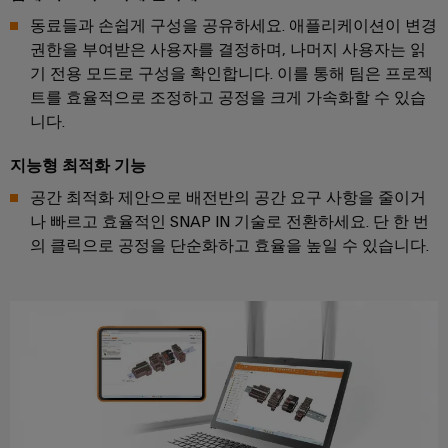
전
터
동료들과 손쉽게 구성을 공유하세요. 애플리케이션이 변경
산
한
서
권한을 부여받은 사용자를 결정하며, 나머지 사용자는 읽
작
업
비
기 전용 모드로 구성을 확인합니다. 이를 통해 팀은 프로젝
동
용
보
스
트를 효율적으로 조정하고 공정을 크게 가속화할 수 있습
이
장
니다.
원
더
태
천
넷
지능형 최적화 기능
양
장
공간 최적화 제안으로 배전반의 공간 요구 사항을 줄이거
광
제
치
나 빠르고 효율적인 SNAP IN 기술로 전환하세요. 단 한 번
발
어
제
의 클릭으로 공정을 단순화하고 효율을 높일 수 있습니다.
전
장
조
자
치
사
원
효
(OEM)
터
율
치
성
을
패
위
널
한
태