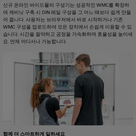
배
스
신규 온라인 바이드뮬러 구성기는 성공적인 WMC를 확장하
제
오
기
여 캐비닛 구축 시 DIN 레일 구성을 그 어느 때보다 쉽게 만들
조
일
어 줍니다. 사용자는 브라우저에서 바로 시작하거나 기존
업
ALL
및
WMC 구성을 업로드하여 모든 장치에서 손쉽게 이용할 수 있
SERVICES
체
가
자
습니다. 시간을 절약하고 공정을 가속화하며 효율성을 높이세
스
요. 언제 어디서나 가능합니다.
PCB
동
통
커
화
합
넥
및
솔
터
소
루
션
및
프
을
PCB
트
통
단
웨
한
프
자
어
로
대
세
I/O
스
PCB
시
산
업
커
스
의
넥
템
함께 더 스마트하게 일하세요
안