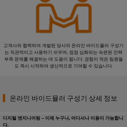
비
우
문
기
스
징
옵
계
플
션
기
랫
낙
계
폼
뢰
eShop
및
공
easyConnect
및
OCI
장
고객사와 협력하여 개발된 당사의 온라인 바이드뮬러 구성기
서
자
발
인
는 직관적이고 사용하기 쉬우며, 점점 심화되는 숙련된 인력
지
동
부족 문제를 해결하는 데 도움이 됩니다. 경험이 적은 팀원들
전
터
화
보
도 즉시 시작하여 생산적으로 기여할 수 있습니다.
소
의
페
호
다
제
이
양
어
PV
스
한
부
장
접
EDI
문
치
속
온라인 바이드뮬러 구성기 상세 정보
을
인
반
위
터
한
솔
Fieldbus
페
기
디지털 엔지니어링 – 이제 누구나, 어디서나 이용이 가능합니
루
분
이
기
다.
션