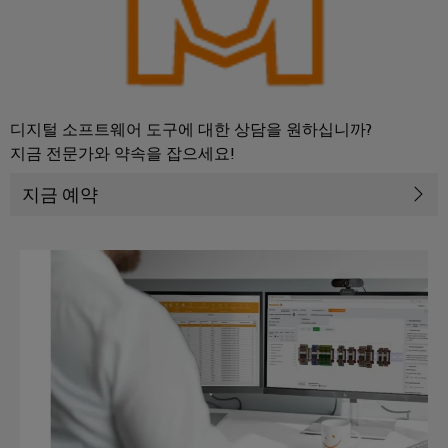
안
업
정
용
성
및
프
안
린
전
터
디지털 소프트웨어 도구에 대한 상담을 원하십니까?
수
지금 전문가와 약속을 잡으세요!
처
산
리
업
지금 예약
및
용
폐
조
수
명
디지털 엔지니어링
처
배
리
전
수
반
자
원
인
및
프
폐
수
라