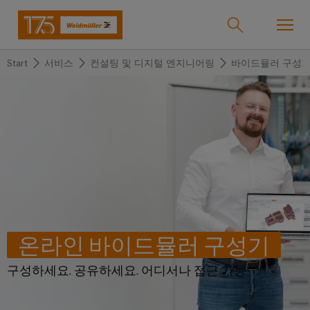
Start
서비스
컨설팅 및 디지털 엔지니어링
바이드뮬러 구성
온라인샵
Support Center
easyConnect
돌
돌
돌
돌
돌
돌
아
아
아
아
아
아
산업
가
가
가
가
가
가
기
기
기
기
기
기
산
솔
제
서
한
회
솔루션
업
루
품
비
국
사
션
스
지
온라인 바이드뮬러 구성기
바
제품
사
결
당
이
구성하세요. 공유하세요. 어디서나 접근 가능
선
사
기
맞
드
술
춤
바
뮬
서비스
단
바
형
이