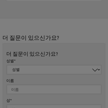
제
품
혁
신
업
더 질문이 있으신가요?
계
를
위
한
더 질문이 있으신가요?
실
용
성별
적
인
결
선
바
이름
이
드
뮬
러
의
성
산
업