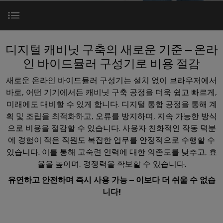
러
자
이
SNAP
제
드
인
대
드
IN
품
뮬
한국지사
더
뮬
연
러
플
스
단순한 구성기를 넘어선 솔루션
러
결
조
디지털 캐비닛 구축의 새로운 기준 – 온라
한
러
트
소
기
립
회사
인 바이드뮬러 구성기로 비용 절감
국
그
리
개
술
단
온라인 바이드뮐러 구성
지
New
인
매
새로운 온라인 바이드뮬러 구성기는 설치 없이 브라우저에서
자
사
커
바
PUSH
바로, 어떤 기기에서든 캐비닛 구축 공정을 더욱 쉽고 빠르게,
치
대
장점
넥
이
미래에도 대비할 수 있게 합니다. 디지털 통합 공정을 통해 계
IN
도
스
한
전
획 및 조립을 최적화하고, 오류를 방지하며, 지속 가능한 방식
터
드
결
트
국
이
으로 비용을 절감할 수 있습니다. 사용자 친화적인 작동 덕분
뮬
선
상세 정보
현
립
지
PCB
에 경험이 적은 직원도 복잡한 업무를 안정적으로 수행할 수
러
실
기
사
커
있습니다. 이를 통해 고숙련 인력에 대한 의존도를 낮추고, 효
로
의
술
맞
소
다
릴리스 노트
넥
율을 높이며, 경쟁력을 확보할 수 있습니다.
175
춤
가
개
터
DC
유연하고 안전하며 즉시 사용 가능 – 이보다 더 쉬울 수 없습
오
년
형
및
마
고
니다!
서비스
케
제
해
PCB
팩
이
이
품
결
단
트
크
책
블
및