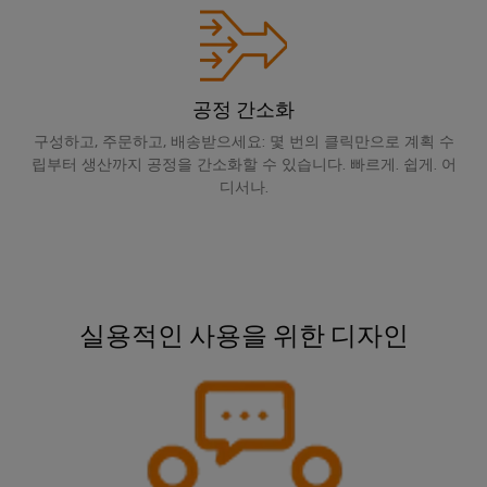
연
체
루
로
산
션
증
부
벌
업
및
폭
품
박
제
자
기
품
람
동
공정 간소화
교
와
회
화
수
구성하고, 주문하고, 배송받으세요: 몇 번의 클릭만으로 계획 수
육
측
및
립부터 생산까지 공정을 간소화할 수 있습니다. 빠르게. 쉽게. 어
소
과
산
정
이
디서나.
에
정
업
트
너
벤
및
지
IoT
랜
트
전
웨
스
환
산
비
디
듀
의
업
나
핵
지
서
실용적인 사용을 위한 디자인
심
보
털
기
안
전
경
술
자
디
로
험
산
서
부
지
의
업
품
털
수
서
하
주
소