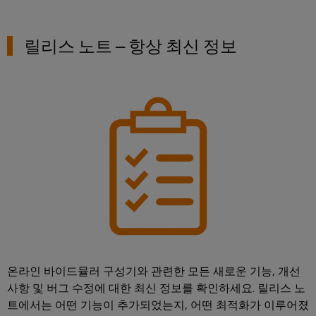
서
포
비
괄
적
스
릴리스 노트 – 항상 최신 정보
인
플
연
랫
결
솔
폼
루
easyConnect
션
전
통
업
적
무
인
현
전
장
력
및
검
액
증
온라인 바이드뮬러 구성기와 관련한 모든 새로운 기능, 개선
세
된
사항 및 버그 수정에 대한 최신 정보를 확인하세요. 릴리스 노
에
서
너
트에서는 어떤 기능이 추가되었는지, 어떤 최적화가 이루어졌
리
지