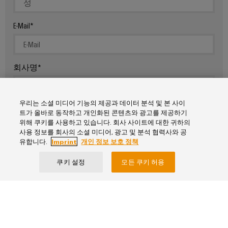
결
선
혁
E-Mail
신
환경
제품
회사명
규정
준수
확인
우리는 소셜 미디어 기능의 제공과 데이터 분석 및 본 사이
RoHS,
내용
트가 올바로 동작하고 개인화된 콘텐츠와 광고를 제공하기
REACH,
위해 쿠키를 사용하고 있습니다. 회사 사이트에 대한 귀하의
SCIP
및 PCF
사용 정보를 회사의 소셜 미디어, 광고 및 분석 협력사와 공
선언서
유합니다.
Imprint
개인 정보 보호 정책
간편하
고 빠
쿠키 설정
모든 쿠키 허용
른 다
운로드
이용자는 바이드뮬러 및 관련 회사에서 제공하는
디지털 솔루션을 이용하기 위한 개인 정보 처리
방
바
이
침에
동의합니다.
드