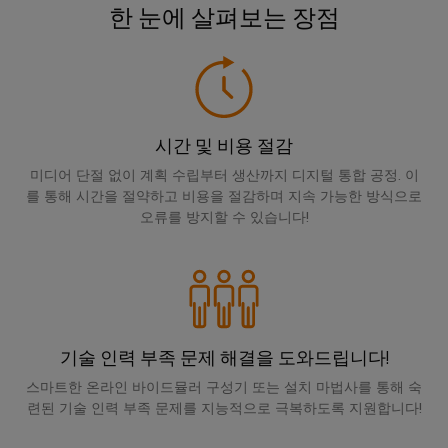
릴
솔
솔
한 눈에 살펴보는 장점
솔
링
레
루
루
루
데
션
이
션
션
이
모
에
파
터
IIoT
듈
너
트
및
및
기
지
너
시간 및 비용 절감
자
솔
술
저
찾
미디어 단절 없이 계획 수립부터 생산까지 디지털 통합 공정. 이
동
리
제
장
기
를 통해 시간을 절약하고 비용을 절감하며 지속 가능한 방식으로
소
드
품
에
오류를 방지할 수 있습니다!
프
스
너
카
지
트
테
탈
행
스
웨
이
로
토
사
어
리
트
그
및
지
릴
박
산
시
기술 인력 부족 문제 해결을 도와드립니다!
수
레
스
람
업
리
템
스마트한 온라인 바이드뮬러 구성기 또는 설치 마법사를 통해 숙
이
회
분
(ESS)
련된 기술 인력 부족 문제를 지능적으로 극복하도록 지원합니다!
및
용
석
절
교
글
솔