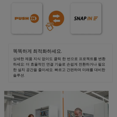
페
및
회
블
미
특
어
디
및
정
인
요
인
이
지
이
입
구
사
더
털
벤
사
시
넷
엔
항
트
스
규
을
지
템
충
제
디
니
족
및
준
지
캐
하
어
구
똑똑하게 최적화하세요.
수
털
는
비
링
성
솔
상세한 제품 지식 없이도 클릭 한 번으로 프로젝트를 변환
플
닛
루
지
요
하세요: 더 효율적인 연결 기술로 손쉽게 전환하거나 필요
결
랫
및
션
점
한 설치 공간을 줄이세요. 빠르고 간편하며 미래를 대비한
소
선
폼
현
솔루션.
캐
컨
관
장
연
비
대
설
리
결
닛
리
필
팅
정
케
빌
점
드
보
이
딩
디
웨
배
및
블,
캐
지
비
선
인
패
비