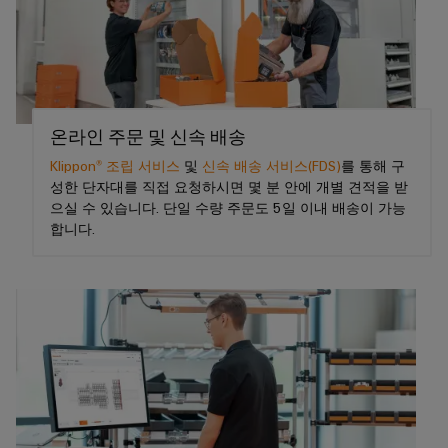
털
나
닛
증
치
스
엔
및
제
케
마
작
지
뉴
오
의
이
트
니
스
렌
과
블,
계
어
레
제
지
케
를
량
링
터
온라인 주문 및 신속 배송
맥
해
이
|
결
Klippon® 조립 서비스
및
신속 배송 서비스(FDS)
를 통해 구
스
바
블
하
고
성한 단자대를 직접 요청하시면 몇 분 안에 개별 견적을 받
마
이
는
으실 수 있습니다. 단일 수량 주문도 5일 이내 배송이 가능
객
PLC
트
솔
드
합니다.
매
루
시
캐
뮬
션
거
스
비
러
진
데
템
닛
구
이
배
구
성
경
터
선
축
기
력
센
및
바
PCB
터
마
관
이
커
데
이
리
이