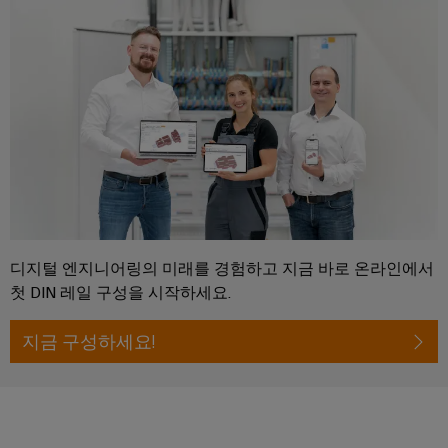
술
IIoT
전
템
기
지
및
함
및
기
원
자
솔
제
동
루
환
조
화
일
션
경
업
파
렉
제
체
분
트
트
품
장
산
너
로
치
규
화
네
닉
를
정
자
위
트
스
준
한
동
워
디지털 엔지니어링의 미래를 경험하고 지금 바로 온라인에서
혁
수
전
화
크
신
첫 DIN 레일 구성을 시작하세요.
원
적
PSIRT
에
IIoT
인
공
지금 구성하세요!
배
너
및
급
엔
선
지
자
장
지
수
관
리
동
치
니
방
리
화
어
법