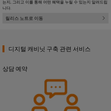
는지, 그리고 이를 통해 어떤 혜택을 누릴 수 있는지 알려드립
생
공
니다.
산
의
구
릴리스 노트로 이동
미
래
자
동
송
머
전
신
및
디지털 캐비닛 구축 관련 서비스
배
소
전
프
현
트
상담 예약
대
에
웨
너
어
지
네
마
트
워
커
크
의
산