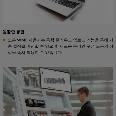
엔
양
에
지
너
니
지
어
활
용
링
원활한 통합
및
철
모든 WMC 사용자는 통합 클라우드 업로드 기능을 통해 기
시
도
존 설정을 이전할 수 있으며, 새로운 온라인 구성 도구의 장
각
레
점을 즉시 활용할 수 있습니다.
일
화
운
도
송
구
의
기
후
에
친
너
화
지
적
모
측
빌
정
리
티