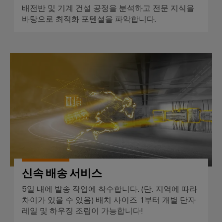
우
수
배전반 및 기계 건설 공정을 분석하고 전문 지식을
수
정
바탕으로 최적화 포텐셜을 파악합니다.
성
및
설
치
신속 배송 서비스
외
함
맞
춤
형
케
이
블
신속 배송 서비스
어
5일 내에 발송 작업에 착수합니다. (단, 지역에 따라
셈
차이가 있을 수 있음) 배치 사이즈 1부터 개별 단자
블
레일 및 하우징 조립이 가능합니다!
리