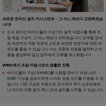
바
를
위
이
한
드
현
뮬
대
새로운 온라인 설치 어시스턴트 – 그 어느 때보다 간편해졌습
적
러
니다!
디
산
지
신규 온라인 바이드뮬러 구성기의 설치 마법사를 통해 조
털
업
립 레일 구성이 그 어느 때보다 쉬워졌습니다. 단계별 안내
솔
용
와 직관적인 작동 덕분에 고도로 숙련된 전문가에 대한 의
루
AI
존도를 줄일 수 있습니다. 이는 귀중한 자원을 절약하고 비
션
용을 절감하며 일상 업무에서 오류를 최소화합니다.
조
원
선
격
WMC에서 조립 마법사로의 원활한 전환
업
액
바이드뮬러 구성기(WMC)를 사용할 준비가 되셨나요?
해
세
WMC 구성을 업로드하면 스마트 조립 모드를 이용할 수 있
운
스
습니다. 기존 구성은 자동으로 인식되어 추가 소프트웨어
산
나 미디어 전환 없이 즉시 안내 설치를 시작할 수 있습니다.
업
산
을
위
업
한