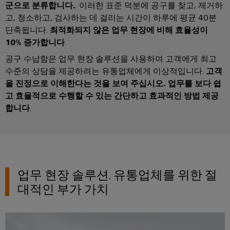
엔
양
군으로 분류합니다.
. 이러한 표준 덕분에 공구를 찾고, 제거하
에
지
고, 청소하고, 검사하는 데 걸리는 시간이 하루에 평균 40분
너
니
단축됩니다.
최적화되지 않은 업무 현장에 비해 효율성이
지
어
활
10% 증가합니다
.
용
링
공구 수납함은 업무 현장 솔루션을 사용하여 고객에게 최고
및
철
수준의 상담을 제공하려는 유통업체에게 이상적입니다.
고객
시
도
을 진정으로 이해한다는 것을 보여 주십시오. 업무를 보다 쉽
각
레
고 효율적으로 수행할 수 있는 간단하고 효과적인 방법 제공
일
화
합니다
.
운
도
송
구
의
기
후
에
친
너
업무 현장 솔루션. 유통업체를 위한 절
화
지
적
대적인 부가 가치
모
측
빌
정
리
티