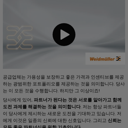
털
나
닛
증
치
스
엔
및
제
케
마
작
지
뉴
오
의
이
트
니
스
렌
과
블,
계
어
레
제
지
케
를
량
링
터
맥
해
이
|
결
스
바
블
하
고
마
이
는
객
PLC
트
솔
드
매
루
시
캐
뮬
션
거
공급업체는 가용성을 보장하고 좋은 가격과 인센티브를 제공
스
비
러
진
하는 광범위한 포트폴리오를 제공하는 것을 의미합니다. 당사
데
템
닛
구
는 이 모든 것을 수행합니다. 하지만 그 이상이죠!
이
배
구
성
경
터
선
당사에게 있어,
파트너가 된다는 것은 서로를 알아가고 함께
축
기
력
도전 과제를 해결하는 것을 의미합니다
. 저는 항상 파트너들
센
및
바
이 당사에게 제시하는 새로운 도전을 기대하고 있습니다. 저
PCB
터
마
관
이
에게 이것은 일종의 신뢰에 대한 신호입니다. 그리고
신뢰는
커
데
이
리
모든 좋은 파트너십을 위한 기초입니다.
이