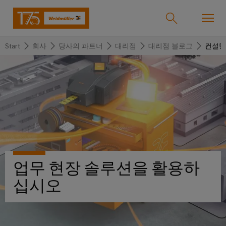
Start
회사
당사의 파트너
대리점
대리점 블로그
컨설팅
온라인샵
Support Center
easyConnect
돌
돌
돌
돌
돌
돌
아
아
아
아
아
아
산업
가
가
가
가
가
가
기
기
기
기
기
기
산
솔
제
서
한
회
솔루션
업
루
품
비
국
사
업무 현장 솔루션을 활용하
션
스
지
바
십시오
제품
사
결
당
이
선
사
기
맞
드
술
춤
바
뮬
서비스
단
바
형
이