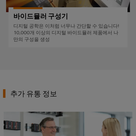
산
업
을
바이드뮬러 구성기
어
위
한
디지털 공학은 이처럼 너무나 간단할 수 있습니다!
셈
솔
10,000개 이상의 디지털 바이드뮬러 제품에서 나
블
루
만의 구성을 생성
션
리
서
풍
비
력
스
에
너
조
지
립
풍
추가 유통 정보
단
력
자
에
너
대
지
대리점 개요
레
운
일
영
의