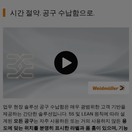
전
터
산
한
시간 절약. 공구 수납함으로.
서
작
업
비
동
용
보
스
이
장
원
더
태
천
넷
양
장
광
제
치
발
어
제
전
장
조
자
치
사
원
효
(OEM)
터
율
치
성
업무 현장 솔루션 공구 수납함은 매우 광범위한 고객 기반을
을
패
제공하는 간단한 솔루션입니다. 5S 및 LEAN 원칙에 따라 설
위
널
계된
모든 공구
는 자주 사용하든 또는 거의 사용하지 않든
용
한
태
도에 맞는 위치를 분명히 표시한 라벨과 폼 홈이 있으며, 기능