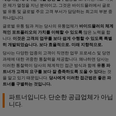
페
및
회
블
미
특
은 제가 열정을 지닌 분야이고, 그것은 바이드뮬러에서 글로
어
디
및
정
인
벌 유통 및 글로벌 주요 고객 부서가 담당하는 최고의 부분 중
요
인
이
지
이
입
하나입니다.
구
사
더
털
벤
사
시
글로벌 유통 팀과 저는 당사의 유통업체가
바이드뮬러의 체계
넷
엔
항
트
스
규
적인 포트폴리오의 가치를 이해할 수 있도록
많은 노력을 합
을
지
템
충
제
니다.
이것은 고객의 업무를 보다 쉽게 수행할 수 있도록 특별
디
니
족
및
준
히 개발되었습니다. 보다 효율적으로. 미래 지향적으로.
지
캐
하
어
구
수
털
는
당사는 다양한 업종의 고객이 직면한 업무 프로세스 및 당면
비
링
성
솔
플
과제에 대한 귀중한 통찰력을 제공합니다. 왜냐하면 당사는
닛
루
지
요
결
이러한 통찰력이 당사의 체계적인 접근 방식과 함께
유통 파
랫
및
션
점
소
트너가 고객의 요구를 보다 잘 충족하도록 도울 수 있다
는 것
선
폼
현
캐
을 알고 있기 때문입니다.
당사에게 이러한 접근법은 좋은 파
컨
관
장
연
비
대
트너를 구별하는 것입니다.
설
리
결
닛
리
필
팅
정
케
파트너입니다. 단순한 공급업체가 아닙
빌
점
드
보
이
니다.
딩
디
웨
배
및
블,
캐
지
비
선
인
패
비