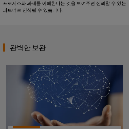
서
포
프로세스와 과제를 이해한다는 것을 보여주면 신뢰할 수 있는
비
괄
파트너로 인식될 수 있습니다.
적
스
인
플
연
랫
결
솔
폼
루
easyConnect
완벽한 보완
션
전
통
업
대리점 블로그
적
무
인
현
전
장
력
및
검
액
증
세
된
에
서
너
리
지