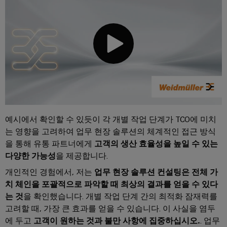
바
를
위
이
한
드
현
뮬
대
적
러
디
산
지
털
업
솔
용
루
AI
션
예시에서 확인할 수 있듯이 각 개별 작업 단계가 TCO에 미치
조
원
는 영향을 고려하여 업무 현장 솔루션의 체계적인 접근 방식
선
격
을 통해 유통 파트너에게
고객의 생산 효율성을 높일 수 있는
업
액
다양한 가능성
을 제공합니다.
해
세
개인적인 경험에서, 저는
업무 현장 솔루션 컨설팅은 전체 가
운
스
산
치 체인을 포괄적으로 파악할 때 최상의 결과를 얻을 수 있다
업
는 것
을 확인했습니다. 개별 작업 단계 간의 최적화 잠재력를
산
을
고려할 때, 가장 큰 효과를 얻을 수 있습니다. 이 사실을 염두
위
업
에 두고
고객이 원하는 것과 불만 사항에 집중하십시오.
. 업무
한