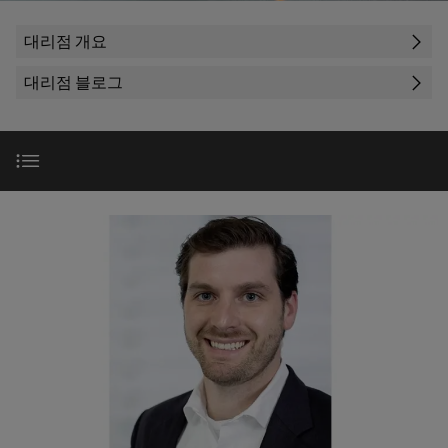
러
자
이
SNAP
제
드
인
대
드
IN
대리점 개요
품
뮬
한국지사
더
뮬
연
러
플
스
대리점 블로그
러
결
조
한
러
트
소
기
립
회사
국
그
리
개
술
단
지
인
매
자
사
커
바
PUSH
치
대
넥
이
IN
도
파트너십
스
한
전
터
드
결
트
국
이
뮬
선
현
립
지
PCB
업무 현장 솔루션
러
실
기
사
커
로
의
술
맞
소
다
넥
효율성
175
춤
가
개
터
DC
오
년
형
및
마
고
케
제
시간 절약
해
PCB
팩
이
이
품
결
단
트
크
책
블
및