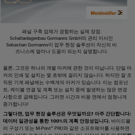
비
우
문
기
스
징
옵
계
플
션
기
랫
낙
계
패널 구축 업체가 경험하는 실제 장점:
폼
뢰
eShop
및
Schaltanlagenbau Gormanns GmbH의 관리 이사인
공
easyConnect
및
Sebastian Gormanns이 업무 현장 솔루션이 자신의 비
OCI
장
서
즈니스에 얼마나 도움이 되는지 설명합니다.
자
발
인
지
동
전
터
화
보
물론, 그것은 하나의 개별 마커에 관한 것이 아닙니다. 단일 마
소
의
페
호
커의 인쇄 및 설치는 몇 초밖에 걸리지 않습니다. 하지만 잘 조
다
제
이
직된 기계 패널에는 수백개의 마커가 있습니다. 이는 컴포넌
양
어
PV
스
한
트, 케이블 연결 및 계획 또는 설치 중에 발생하는 많은 변경
부
장
접
사항으로 곱해집니다. 그러면 시간과 비용 면에서 엄청나게
EDI
문
치
속
증가합니다!
을
인
반
위
그렇다면, 업무 현장 솔루션은 무엇일까요? 아주 간단합니다:
터
한
데이터 일관성을 통한 100%의 계획 안정성입니다.
바이드뮬
솔
Fieldbus
페
기
러 구성기 또는 M-Print® PRO와 같은 소프트웨어를 사용하면
루
분
이
기
션