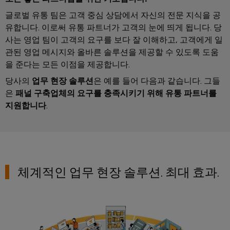
드
넥
그
터
뮬
터
글로벌 유통 팀은 고객 중심 상담에서 자신의 전문 지식을 공
레
센
러
유합니다. 이로써 유통 파트너가 고객의 눈에 띄게 됩니다. 당
터
서
프
이
를
구
사는 영업 팀이 고객의 요구를 보다 잘 이해하고, 고객에게 일
비
레
션
위
관된 영업 메시지와 올바른 솔루션을 제공할 수 있도록 도움
성
스
스
솔
한
을 준다는 모든 이점을 제공합니다.
기
솔
루
실
루
당사의
업무 현장 솔루션
은 예를 들어 다음과 같습니다. 그들
션
션
업
험
은
패널 구축업체의 요구를 충족시키기 위해 유통 파트너를
당
및
무
실
서
지원합니다
.
제
사
현
품
서
비
의
–
장
비
스
파
효
솔
스
인
율
트
루
적,
터
너
안
션
체계적인 업무 현장 솔루션. 최대 효과.
페
정
지
대
적,
이
확
원
리
스
장
시
점
가
기
배
스
능