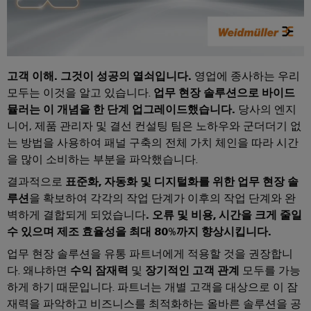
릴
솔
솔
솔
링
레
루
루
루
데
션
이
션
션
이
모
에
파
터
IIoT
듈
고객 이해. 그것이 성공의 열쇠입니다.
영업에 종사하는 우리
너
트
및
및
모두는 이것을 알고 있습니다.
업무 현장 솔루션으로 바이드
기
지
너
자
뮬러는 이 개념을 한 단계 업그레이드했습니다.
당사의 엔지
솔
술
저
찾
동
니어, 제품 관리자 및 결선 컨설팅 팀은 노하우와 군더더기 없
리
제
장
기
소
는 방법을 사용하여 패널 구축의 전체 가치 체인을 따라 시간
드
품
에
을 많이 소비하는 부분을 파악했습니다.
프
스
너
카
지
트
결과적으로
표준화, 자동화 및 디지털화를 위한 업무 현장 솔
테
탈
행
스
웨
루션
을 확보하여 각각의 작업 단계가 이후의 작업 단계와 완
이
로
토
사
어
벽하게 결합되게 되었습니다
. 오류 및 비용, 시간을 크게 줄일
리
트
그
및
지
수 있으며 제조 효율성을 최대 80%까지 향상시킵니다.
릴
박
산
시
수
업무 현장 솔루션을 유통 파트너에게 적용할 것을 권장합니
레
스
람
업
리
템
다. 왜냐하면
수익 잠재력
및
장기적인 고객 관계
모두를 가능
이
회
분
(ESS)
및
하게 하기 때문입니다. 파트너는 개별 고객을 대상으로 이 잠
용
석
절
재력을 파악하고 비즈니스를 최적화하는 올바른 솔루션을 공
교
글
솔