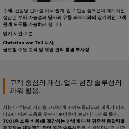
부가 가치
을
자
및
로
어
견
경
대
수
주제:
컨설팅 판매를 더욱 쉽게. 업무 현장 솔루션의 체계적인
그
셈
험
적
접근은
수익 가능성
과
당사의 유통 파트너와의 장기적인 고객
치
리
할
블
문
인
관계 모두를 가능하게
합니다.
수
드
리
의
클
지
있
읽기 시간:
3분
는
로
속
u-
신
3D
Christian von Toll 박사,
저
가
OS
세
속
글로벌 주요 고객 및 채널 관리 총괄 부사장
이
계.
시
능
에
배
벤
스
성
지
건
송
트
템
컴
물
서
바
및
및
퓨
인
비
이
프
고객 중심의 개선. 업무 현장 솔루션의
구
팅
프
스
드
로
파워 활용.
성
라
뮬
Industrial
모
요
인
러
5G
션
소
프
컨
저는 대부분의 시간을 고객에게 바이드뮬러와의 제휴가 비즈
아
라
니스에 어떤 도움을 주는지 보여주며 보냅니다. 예를 들어,
싱
설
전
구
케
카
TCO(총 소유 비용)를 절감하는 방법에 대한 귀중한 통찰력을
축
글
팅
시
이
데
의
제공하는 체계적인 작업 공간 솔루션
등을 소개하면서요. 이것