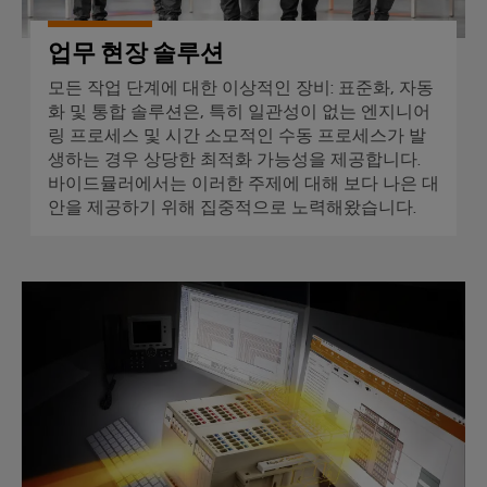
안
업
정
용
성
업무 현장 솔루션
및
프
안
모든 작업 단계에 대한 이상적인 장비: 표준화, 자동
린
전
화 및 통합 솔루션은, 특히 일관성이 없는 엔지니어
터
링 프로세스 및 시간 소모적인 수동 프로세스가 발
수
생하는 경우 상당한 최적화 가능성을 제공합니다.
처
산
바이드뮬러에서는 이러한 주제에 대해 보다 나은 대
리
업
안을 제공하기 위해 집중적으로 노력해왔습니다.
및
용
폐
조
수
명
바이드뮬러 구성기
처
배
리
전
수
반
자
원
인
및
프
폐
수
라