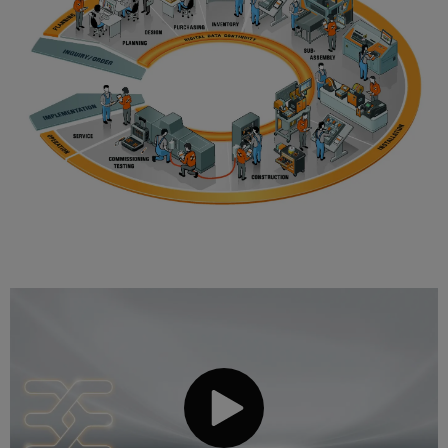
술
IIoT
전
템
기
지
및
함
및
기
원
자
솔
제
동
루
환
조
화
일
션
경
업
파
렉
제
체
분
트
트
품
장
산
너
로
치
규
화
네
닉
를
정
자
위
트
스
준
한
동
워
혁
수
전
화
크
신
원
적
PSIRT
에
IIoT
인
공
배
너
및
급
엔
선
지
자
장
지
수
관
리
동
치
니
방
리
화
어
법