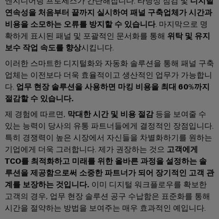
엔지니어링 프로세스가 간단해집니다. 타당성 점검 및
디지털
배
스
제
연속성을 처음부터 끝까지 실시하여 패널 구축업체가 시간과
오
기
조
비용을 소모하는 오류를 방지할 수 있습니다
. 마지막으로 명
일
업
ALL
확하게 표시된 패널 및 포괄적인 문서화를 통해
위탁 및 유지
및
SERVICES
체
보수 작업 속도를 향상
시킵니다.
가
자
이러한 스마트한 디지털화와 자동화 솔루션을 통해 패널 구축
스
PCB
동
업체는 이전보다 더욱 효율적이고 생산적인 업무가 가능합니
통
커
화
다.
업무 현장 솔루션을 사용하면 마킹 비용을 최대 60%까지
합
넥
및
솔
절감할 수 있습니다.
터
소
루
제 경험에 따르면,
막대한 시간 및 비용 절감
등을 보여줄 수
션
및
프
있는 능력이 당사의 유통 파트너들에게 결정적인 장점입니다.
을
PCB
트
통
특히 경쟁력이 높은 시장에서 자신들을 차별화하기를 원하는
단
웨
한
기업에게 더욱 그러합니다. 제가 권장하는 것으
고객에게
프
자
어
TCO를 최적화하고 미래를 위한 올바른 과정을 설정하는 솔
로
대
세
루션을 제공함으로써 소중한 파트너가 되어 장기적인 고객 관
I/O
스
계를 보장하는 것입니다.
이미 디지털 워크플로우를 확보한
PCB
시
산
고객의 경우, 업무 현장 솔루션 공구 수납함은 표준화를 통해
업
커
스
시간을 절약하는 방법을 보여주는 매우 효과적인 예입니다.
의
넥
템
안