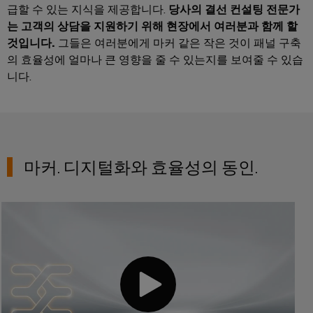
연
급할 수 있는 지식을 제공합니다.
당사의 결선 컨설팅 전문가
체
루
로
산
션
는 고객의 상담을 지원하기 위해 현장에서 여러분과 함께 할
증
부
벌
업
및
것입니다.
그들은 여러분에게 마커 같은 작은 것이 패널 구축
폭
품
박
제
자
의 효율성에 얼마나 큰 영향을 줄 수 있는지를 보여줄 수 있습
기
품
람
동
니다.
교
와
회
화
수
육
측
및
소
과
산
정
이
에
정
업
트
너
벤
및
지
IoT
랜
트
마커. 디지털화와 효율성의 동인.
전
웨
스
환
산
비
디
듀
의
업
나
핵
지
서
심
보
털
기
안
전
경
술
자
디
로
험
산
서
부
지
의
업
품
털
수
서
하
주
소