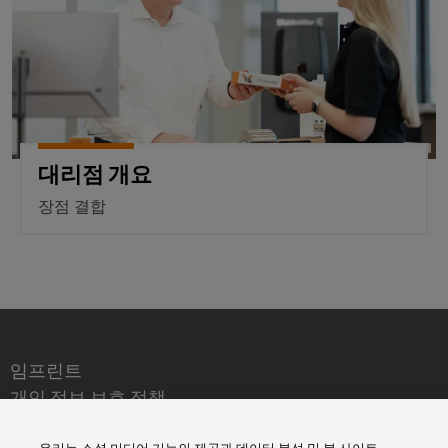
우
수
수
정
성
및
설
치
외
함
대리점 개요
장점 결합
맞
춤
형
케
이
블
어
임프린트
셈
개인 정보 보호 정책
블
리
바이드뮬러코리아(주)