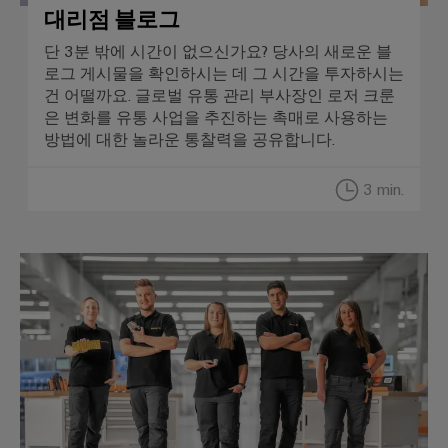
대리점 블로그
생
공
산
단 3분 밖에 시간이 없으신가요? 당사의 새로운 블
의
구
로그 게시물을 확인하시는 데 그 시간을 투자하시는
미
래
건 어떨까요. 글로벌 유통 관리 부사장인 로저 크룬
자
은 변화를 유통 사업을 추진하는 촉매로 사용하는
동
송
방법에 대한 놀라운 통찰력을 공유합니다.
머
전
신
및
3 min.
배
소
전
프
현
업무 현장 솔루션
트
대
에
웨
너
어
지
네
마
트
워
커
크
의
산