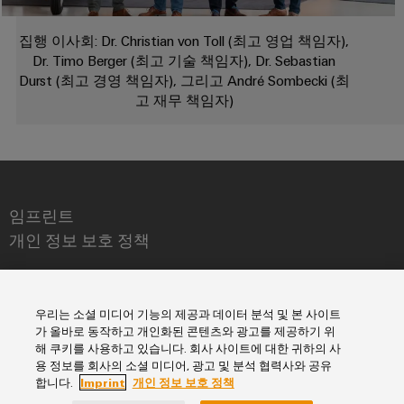
을
자
및
로
어
견
경
대
수
그
집행 이사회: Dr. Christian von Toll (최고 영업 책임자),
셈
험
적
치
리
할
Dr. Timo Berger (최고 기술 책임자), Dr. Sebastian
블
문
인
수
드
Durst (최고 경영 책임자), 그리고 André Sombecki (최
리
의
클
지
있
고 재무 책임자)
는
로
속
u-
신
3D
저
가
OS
세
속
이
계.
시
능
에
배
벤
스
성
지
건
송
트
템
컴
임프린트
물
서
바
및
및
퓨
개인 정보 보호 정책
인
비
이
프
구
팅
프
스
드
로
성
바이드뮬러코리아(주)
라
뮬
Industrial
모
요
서울특별시
인
우리는 소셜 미디어 기능의 제공과 데이터 분석 및 본 사이트
러
5G
션
소
프
가 올바로 동작하고 개인화된 콘텐츠와 광고를 제공하기 위
컨
강남구 테헤란로 429, 9층
아
라
해 쿠키를 사용하고 있습니다. 회사 사이트에 대한 귀하의 사
싱
설
전
구
phone +82-2-5160003
케
카
용 정보를 회사의 소셜 미디어, 광고 및 분석 협력사와 공유
축
글
팅
시
합니다.
Imprint
개인 정보 보호 정책
이
데
fax +82-2-5160090
의