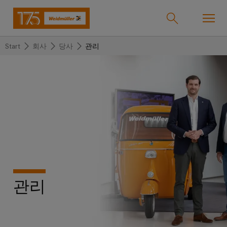
Start
회사
당사
관리
온라인샵
Support Center
easyConnect
돌
돌
돌
돌
돌
돌
아
아
아
아
아
아
산업
가
가
가
가
가
가
기
기
기
기
기
기
산
솔
제
서
한
회
솔루션
업
루
품
비
국
사
션
스
지
바
관리
제품
사
결
당
이
선
사
기
맞
드
술
춤
바
뮬
서비스
단
바
형
이