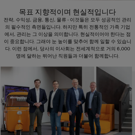
러
자
이
SNAP
제
드
인
목표 지향적이며 현실적입니다
대
드
IN
품
뮬
한국지사
더
뮬
연
전략, 수익성, 금융, 통신, 물류 - 이것들은 모두 성공적인 관리
러
플
스
러
의 필수적인 측면들입니다. 하지만 특히 전통적인 가족 기업
결
조
한
러
트
에서, 관리는 그 이상을 의미합니다. 현실적이어야 한다는 점
소
기
립
회사
국
그
리
이 중요합니다. 그래야 눈 높이를 맞추어 함께 일할 수 있습니
개
술
단
지
인
매
다. 이런 점에서, 당사의 이사회는 전세계적으로 거의 6,000
자
사
커
바
PUSH
명에 달하는 뛰어난 직원들과 더불어 함께합니다.
치
대
넥
이
IN
도
스
한
전
터
드
결
트
국
이
뮬
선
현
립
지
PCB
러
실
기
사
커
로
의
술
맞
소
다
넥
175
춤
가
개
터
DC
오
년
형
및
마
고
케
제
해
PCB
팩
이
이
품
결
단
트
크
책
블
및