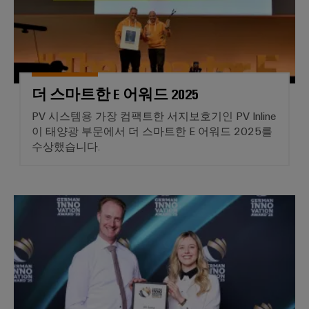
술
IIoT
전
템
기
지
및
함
및
기
원
자
솔
제
동
루
환
조
화
일
션
경
업
파
렉
더 스마트한 E 어워드 2025
제
체
분
트
트
PV 시스템용 가장 컴팩트한 서지보호기인 PV Inline
품
장
산
너
로
이 태양광 부문에서 더 스마트한 E 어워드 2025를
치
규
화
네
닉
수상했습니다.
를
정
자
위
트
스
준
한
동
워
혁
수
전
화
크
신
독일 혁신상 2025
원
적
PSIRT
에
IIoT
인
공
배
너
및
급
엔
선
지
자
장
지
수
관
리
동
치
니
방
리
화
어
법