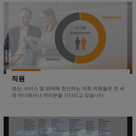
을
자
및
로
직원
어
견
경
대
수
그
셈
험
적
치
리
할
블
문
인
수
드
리
의
클
지
있
는
로
속
u-
신
3D
저
가
OS
세
속
이
계.
시
능
에
배
벤
스
성
지
건
송
트
템
컴
물
서
바
및
직원
및
퓨
인
비
이
프
구
팅
생산, 서비스 및 판매에 헌신하는 저희 직원들은 전 세
프
스
드
로
성
계 어디에서나 여러분을 기다리고 있습니다.
라
뮬
Industrial
모
요
인
러
5G
션
소
프
컨
아
라
싱
지점
설
전
구
케
카
축
글
팅
시
이
데
의