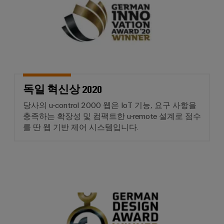
바
를
위
이
한
드
현
뮬
대
적
러
디
산
지
털
업
솔
독일 혁신상 2020
용
루
AI
션
당사의 u-control 2000 웹은 IoT 기능, 요구 사항을
충족하는 확장성 및 컴팩트한 u-remote 설계로 점수
조
원
를 딴 웹 기반 제어 시스템입니다.
선
격
업
액
해
세
독일 디자인상 2020
운
스
산
업
산
을
위
업
한