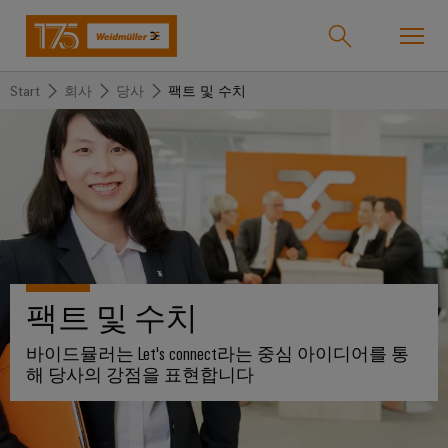
Start
회사
당사
팩트 및 수치
온라인샵
Support Center
easyConnect
돌
돌
돌
돌
돌
돌
아
아
아
아
아
아
산업
가
가
가
가
가
가
기
기
기
기
기
기
산
솔
제
서
한
회
솔루션
업
루
품
비
국
사
팩트 및 수치
션
스
지
바
바이드뮬러는 Let's connect라는 중심 아이디어를 통
제품
사
결
당
해 당사의 강점을 표현합니다
이
선
사
기
맞
드
술
춤
바
뮬
서비스
단
바
형
이