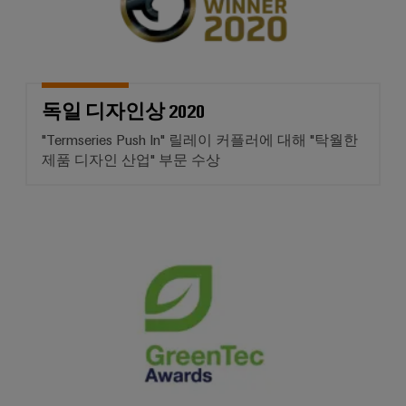
서
포
비
괄
적
스
인
플
연
랫
결
독일 디자인상 2020
솔
폼
루
easyConnect
"Termseries Push In" 릴레이 커플러에 대해 "탁월한
션
제품 디자인 산업" 부문 수상
전
통
업
적
무
그린 테크 상
인
현
전
장
력
및
검
액
증
세
된
에
서
너
리
지