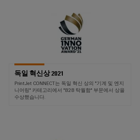
엔
양
독일 혁신상 2021
에
지
너
니
지
어
활
용
링
및
철
시
도
각
레
일
화
운
독일 혁신상 2021
도
송
구
의
PrintJet CONNECT는 독일 혁신 상의 "기계 및 엔지
기
니어링" 카테고리에서 "B2B 탁월함" 부문에서 상을
후
에
수상했습니다.
친
너
화
지
적
모
측
빌
독일 혁신상 2020
정
리
티