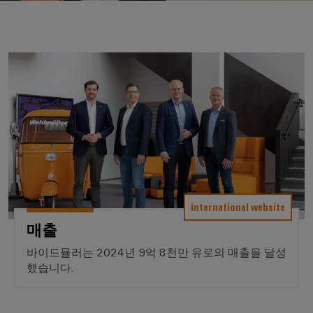
러
자
이
SNAP
제
드
인
대
드
IN
품
뮬
한국지사
더
뮬
연
러
플
스
러
매출
결
조
한
러
트
소
기
립
회사
국
그
리
개
술
단
지
인
매
자
사
커
바
PUSH
치
대
넥
이
IN
도
스
한
전
터
드
결
트
국
이
뮬
선
현
립
지
PCB
러
실
기
international website
사
커
로
의
술
맞
소
매출
다
넥
175
춤
가
개
터
DC
바이드뮬러는 2024년 9억 8천만 유로의 매출을 달성
오
년
형
및
마
고
했습니다.
케
제
해
PCB
팩
이
이
품
결
단
트
크
책
블
및