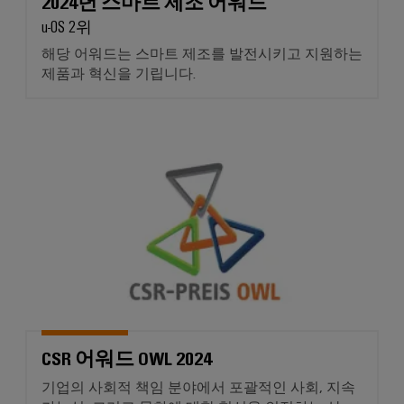
2024년 스마트 제조 어워드
연
체
루
로
산
u-OS 2위
션
증
부
벌
업
및
해당 어워드는 스마트 제조를 발전시키고 지원하는
폭
품
박
제
자
제품과 혁신을 기립니다.
기
품
람
동
교
와
회
화
수
육
측
및
소
과
CSR 어워드 OWL 2024
산
정
이
에
정
업
트
너
벤
및
지
IoT
랜
트
전
웨
스
환
산
비
디
듀
의
업
나
핵
지
서
심
보
털
기
안
전
경
술
자
디
로
험
산
서
부
지
CSR 어워드 OWL 2024
의
업
품
털
수
기업의 사회적 책임 분야에서 포괄적인 사회, 지속
서
하
주
소