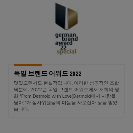
독일 브랜드 어워드 2022
전
터
산
한
서
작
업
비
동
용
보
스
이
장
원
더
태
천
넷
양
장
광
제
치
발
어
제
독일 브랜드 어워드 2022
전
장
조
자
멋있으면서도 현실적입니다. 이러한 성공적인 조합
치
사
원
덕분에, 2022년 독일 브랜드 어워드에서 저희의 영
효
(OEM)
화 "From Detmold with Love(Detmold에서 사랑을
터
율
담아)"가 심사위원들의 마음을 사로잡아 상을 받았
치
성
습니다.
을
패
위
널
한
태