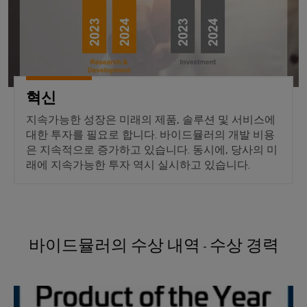
털
나
닛
증
치
스
엔
및
제
케
마
작
지
뉴
오
의
이
트
니
스
렌
과
블,
계
어
레
제
지
케
를
량
링
터
맥
혁신
해
이
|
결
스
바
지속가능한 성장은 미래의 제품, 솔루션 및 서비스에
블
하
고
마
대한 투자를 필요로 합니다. 바이드뮬러의 개발 비용
이
는
객
PLC
은 지속적으로 증가하고 있습니다. 동시에, 당사의 미
트
솔
드
매
래에 지속가능한 투자 역시 실시하고 있습니다.
루
시
캐
뮬
션
거
스
비
러
진
데
템
닛
구
이
배
구
성
경
터
선
축
바이드뮬러의 수상 내역 - 수상 경력
기
력
센
및
바
PCB
터
마
관
이
커
데
이
리
2026년 올해의 제품
이