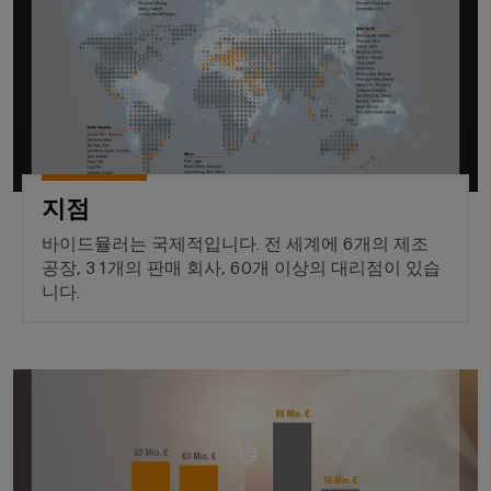
페
및
회
블
미
특
어
디
및
정
인
요
인
이
지
이
입
구
사
더
털
벤
사
시
넷
엔
항
트
스
규
을
지
템
충
제
디
니
족
및
준
지
캐
하
어
지점
구
수
털
는
비
링
성
솔
바이드뮬러는 국제적입니다. 전 세계에 6개의 제조
플
닛
루
지
공장, 31개의 판매 회사, 60개 이상의 대리점이 있습
요
결
랫
및
션
니다.
점
소
선
폼
현
캐
컨
관
장
연
비
대
설
리
결
닛
리
혁신
필
팅
정
케
빌
점
드
보
이
딩
디
웨
배
및
블,
캐
지
비
선
인
패
비