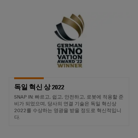
배
스
제
오
기
조
독일 혁신 상 2022
일
업
ALL
및
SERVICES
체
가
자
스
PCB
동
통
커
화
합
넥
및
솔
터
소
루
션
및
프
을
PCB
트
통
독일 혁신 상 2022
단
웨
한
SNAP IN: 빠르고, 쉽고, 안전하고, 로봇에 적용할 준
프
자
어
로
비가 되었으며, 당사의 연결 기술은 독일 혁신상
대
세
2022를 수상하는 영광을 받을 정도로 혁신적입니
I/O
스
다.
PCB
시
산
업
커
스
의
넥
템
안