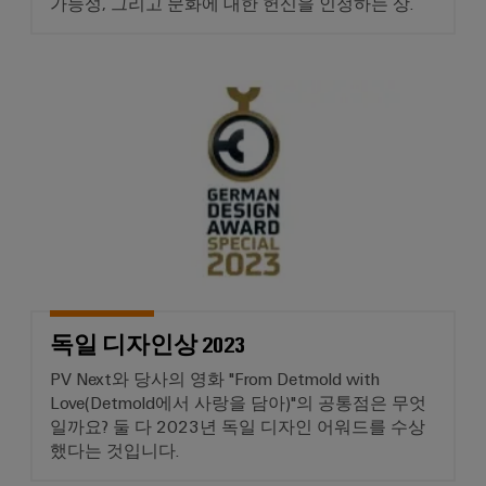
가능성, 그리고 문화에 대한 헌신을 인정하는 상.
비
우
문
기
스
징
옵
계
플
션
기
독일 디자인상 2023
랫
낙
계
폼
뢰
eShop
및
공
easyConnect
및
OCI
장
서
자
발
인
지
동
전
터
화
보
소
의
페
호
다
제
이
양
어
PV
스
한
부
장
접
독일 디자인상 2023
EDI
문
치
속
PV Next와 당사의 영화 "From Detmold with
을
인
반
위
Love(Detmold에서 사랑을 담아)"의 공통점은 무엇
터
한
일까요? 둘 다 2023년 독일 디자인 어워드를 수상
솔
Fieldbus
페
기
했다는 것입니다.
루
분
이
기
션