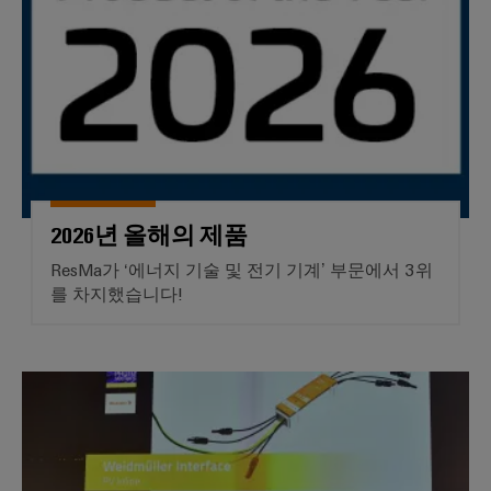
드
넥
그
터
뮬
터
레
센
러
터
서
프
이
를
구
비
레
션
위
성
스
스
솔
한
기
솔
루
실
루
션
션
업
험
당
및
무
실
서
제
사
2026년 올해의 제품
현
품
서
비
의
–
ResMa가 ‘에너지 기술 및 전기 기계’ 부문에서 3위
장
비
스
파
효
를 차지했습니다!
솔
스
인
율
트
루
적,
터
너
안
션
페
정
더 스마트한 E 어워드 2025
지
대
적,
이
확
원
리
스
장
시
점
가
기
배
스
능