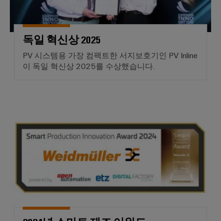
릴
솔
솔
솔
링
레
루
루
루
데
션
이
션
션
이
독일 혁신상 2025
모
에
파
터
IIoT
듈
PV 시스템용 가장 컴팩트한 서지보호기인 PV Inline
너
트
및
및
이 독일 혁신상 2025를 수상했습니다.
기
지
너
자
솔
술
저
찾
동
리
제
장
기
소
드
품
에
2024년 스마트 제조 어워드
프
스
너
카
지
트
테
탈
행
스
웨
이
로
토
사
어
리
트
그
및
지
릴
박
산
시
수
레
스
람
업
리
템
이
회
분
(ESS)
및
용
석
절
교
글
솔