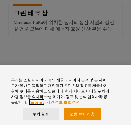
생
공
산
그린 테크 상
의
구
미
Niemeierstraße에 위치한 당사의 생산 시설의 생산
래
및 건물 모두에 대해 에너지 효율 생산 부문 수상
자
동
송
머
전
신
및
Industry 4.0 혁신상
배
소
전
프
현
트
우리는 소셜 미디어 기능의 제공과 데이터 분석 및 본 사이
대
트가 올바로 동작하고 개인화된 콘텐츠와 광고를 제공하기
에
웨
위해 쿠키를 사용하고 있습니다. 회사 사이트에 대한 귀하의
너
어
사용 정보를 회사의 소셜 미디어, 광고 및 분석 협력사와 공
지
유합니다.
Imprint
개인 정보 보호 정책
네
마
트
워
커
쿠키 설정
모든 쿠키 허용
크
Industry 4.0 혁신상
의
산
당사의 혁신적인 자동화 기계 학습 공구