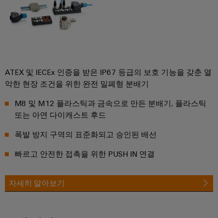
연
체
루
로
산
션
증
부
벌
업
및
폭
품
박
제
자
기
품
람
동
교
와
회
화
수
육
측
및
ATEX 및 IECEx 인증을 받은 IP67 등급의 보호 기능을 갖춘 열
소
과
산
정
악한 현장 조건을 위한 완전 밀폐형 분배기
이
에
정
업
트
너
벤
M8 및 M12 플라스틱과 금속으로 만든 분배기, 플라스틱
및
지
IoT
랜
트
또는 아연 다이캐스트 후드
전
웨
스
환
산
비
디
듀
의
폭발 방지 구역의 표준화되고 승인된 배선
업
나
핵
지
서
심
보
빠르고 안전한 접촉을 위한 PUSH IN 연결
털
기
안
전
경
술
자
디
로
험
자세히 알아보기
산
서
부
지
의
업
품
털
수
서
하
주
소