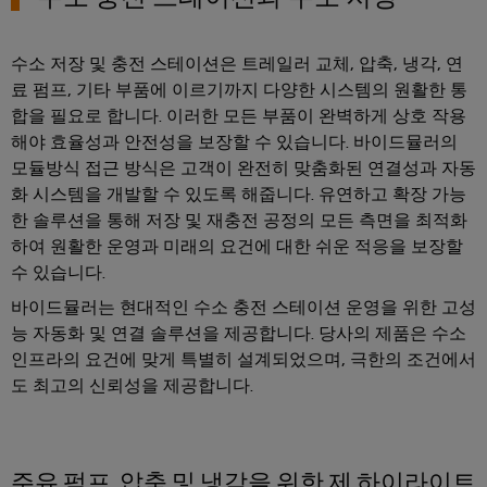
엔
양
에
고전류 커넥터
지
너
니
에너지 관리
수소 저장 및 충전 스테이션은 트레일러 교체, 압축, 냉각, 연
지
어
활
료 펌프, 기타 부품에 이르기까지 다양한 시스템의 원활한 통
조건 센서 데이터
용
링
합을 필요로 합니다. 이러한 모든 부품이 완벽하게 상호 작용
및
해야 효율성과 안전성을 보장할 수 있습니다. 바이드뮬러의
철
모듈방식 접근 방식은 고객이 완전히 맞춤화된 연결성과 자동
시
도
화 시스템을 개발할 수 있도록 해줍니다. 유연하고 확장 가능
각
레
한 솔루션을 통해 저장 및 재충전 공정의 모든 측면을 최적화
일
화
운
하여 원활한 운영과 미래의 요건에 대한 쉬운 적응을 보장할
도
송
수 있습니다.
구
의
기
바이드뮬러는 현대적인 수소 충전 스테이션 운영을 위한 고성
후
에
능 자동화 및 연결 솔루션을 제공합니다. 당사의 제품은 수소
친
너
인프라의 요건에 맞게 특별히 설계되었으며, 극한의 조건에서
화
지
도 최고의 신뢰성을 제공합니다.
적
모
측
빌
정
리
티
주유 펌프, 압축 및 냉각을 위한 제 하이라이트