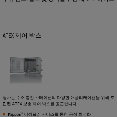
바
를
위
이
한
드
현
뮬
대
적
러
디
산
ATEX 제어 박스
지
털
업
솔
용
루
AI
션
조
원
선
격
업
액
해
세
운
스
산
당사는 수소 충전 스테이션의 다양한 애플리케이션을 위해 조
업
산
립된 ATEX 보호 제어 박스를 공급합니다.
을
위
업
Klippon® 어셈블리 서비스를 통한 공정 최적화
한