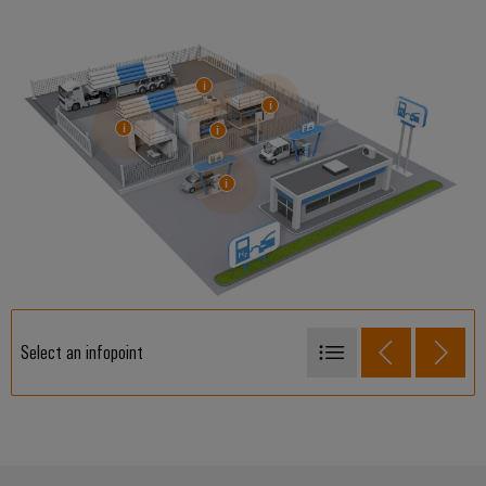
제
품
혁
신
업
계
를
위
한
실
용
적
인
결
선
바
Select an infopoint
이
드
스토리지 및 아카이빙
뮬
러
냉각 유닛
의
산
재충전
업