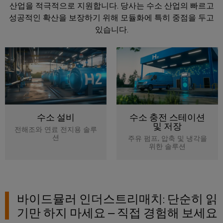
레퍼런스 및 협업
을
자
및
산업을 적극적으로 지원합니다. 당사는 수소 산업의 빠르고
로
어
견
경
성공적인 확산을 보장하기 위해 모듈화에 특히 중점을 두고
대
수
그
셈
험
적
있습니다.
치
리
할
스택 상태 모니터링
블
문
인
수
드
리
의
클
지
있
는
다운로드
로
속
u-
신
3D
저
가
OS
세
속
이
계.
시
능
에
연락처
배
벤
스
성
지
건
송
트
수소 설비
수소 충전 스테이션
템
컴
물
서
바
및 저장
및
및
전해조와 연료 전지용 솔루
퓨
인
비
이
션
주유 펌프, 압축 및 냉각을
프
구
팅
프
위한 솔루션
스
드
로
성
라
뮬
Industrial
모
요
인
러
5G
션
소
프
컨
아
라
바이드뮬러 인더스트리매치: 단순히 읽
싱
설
전
구
케
카
기만 하지 마세요 – 직접 경험해 보세요
축
글
팅
시
이
데
의