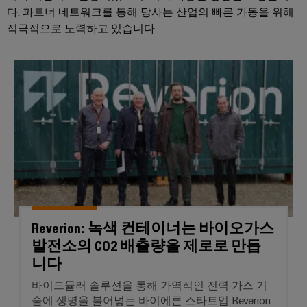
지
다. 파트너 네트워크를 통해 당사는 산업의 빠른 가동을 위해
털
적극적으로 노력하고 있습니다.
엔
지
니
어
Reverion: 녹색 컨테이너는 
링
달
성
Reverion: 녹색 컨테이너는 바이오가스
발전소의 CO2 배출량을 제로로 만듭
니다
바이드뮬러 솔루션을 통해 가역적인 전력-가스 기
술에 생명을 불어넣는 바이에른 스타트업 Reverion