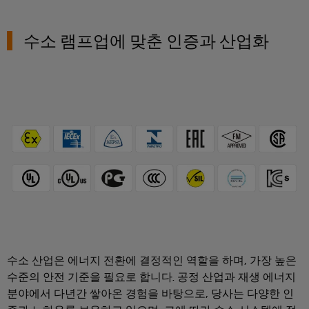
결
압축기
선
혁
조정실
신
수소 램프업에 맞춘 인증과 산업화
환경
제품
규정
준수
확인
RoHS,
REACH,
SCIP
및 PCF
선언서
간편하
고 빠
른 다
운로드
수소 산업은 에너지 전환에 결정적인 역할을 하며, 가장 높은
바
수준의 안전 기준을 필요로 합니다. 공정 산업과 재생 에너지
이
분야에서 다년간 쌓아온 경험을 바탕으로, 당사는 다양한 인
드