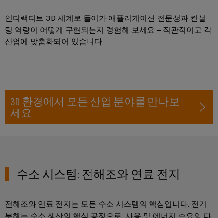
페
및
회
블
미
특
어
디
및
정
인
인터랙티브 3D 세계로 들어가 애플리케이션 전문성과 컨설
요
인
이
지
이
팅 역량이 어떻게 구현되는지 경험해 보세요 – 직관적이고 각
입
구
사
더
털
벤
산업에 맞춤화되어 있습니다.
사
시
넷
엔
항
트
스
규
을
지
템
충
제
디
니
족
및
준
지
캐
하
어
구
수
털
는
3D 환경에서 모든 산업 분야를 만나보
비
링
성
솔
플
세요
닛
루
지
요
결
랫
및
션
점
소
선
폼
현
캐
컨
관
장
연
비
대
설
리
결
닛
리
수소 시스템: 전해조와 연료 전지
필
팅
정
케
빌
점
드
보
이
딩
디
웨
배
및
블,
전해조와 연료 전지는 모든 수소 시스템의 핵심입니다. 전기
캐
지
비
선
인
패
분해는 수소 생산의 핵심 공정으로, 사용 및 에너지 수요의 다
비