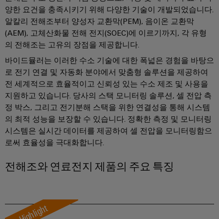
털
나
닛
증
양한 요건을 충족시키기 위해 다양한 기술이 개발되었습니다.
치
스
엔
및
제
알칼리 전해조부터 양성자 교환막(PEM), 음이온 교환막
케
마
작
지
뉴
오
(AEM), 고체산화물 전해 전지(SOEC)에 이르기까지, 각 유형
의
이
트
니
스
렌
과
의 전해조는 고유의 장점을 제공합니다.
블,
계
어
레
제
지
바이드뮬러는 이러한 수소 기술에 대한 폭넓은 경험을 바탕으
케
를
량
링
터
맥
로 전기 연결 및 자동화 분야에서 맞춤형 솔루션을 제공하여
해
이
|
결
스
전 세계적으로 효율적이고 신뢰성 있는 수소 제조 및 사용을
바
블
하
고
지원하고 있습니다. 당사의 스택 모니터링 솔루션, 셀 전압 측
마
이
는
객
PLC
정 박스, 그리고 전기분해 스택을 위한 연결성을 통해 시스템
트
솔
드
매
루
의 최적 성능을 보장할 수 있습니다. 정확한 측정 및 모니터링
시
캐
뮬
션
거
시스템은 실시간 데이터를 제공하여 셀 전압을 모니터링함으
스
비
러
로써 효율성을 극대화합니다.
진
데
템
닛
구
이
배
구
성
경
전해조와 연료전지 제품의 주요 특징
터
선
축
기
력
센
및
바
PCB
터
마
관
Highlight
이
커
데
이
리
이