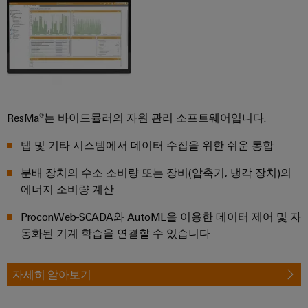
산
업
을
어
위
한
셈
솔
블
루
션
리
서
ResMa®는 바이드뮬러의 자원 관리 소프트웨어입니다.
풍
비
력
탭 및 기타 시스템에서 데이터 수집을 위한 쉬운 통합
스
에
너
분배 장치의 수소 소비량 또는 장비(압축기, 냉각 장치)의
조
에너지 소비량 계산
지
립
풍
단
ProconWeb-SCADA와 AutoML을 이용한 데이터 제어 및 자
력
자
동화된 기계 학습을 연결할 수 있습니다
에
너
대
지
레
운
자세히 알아보기
일
영
의