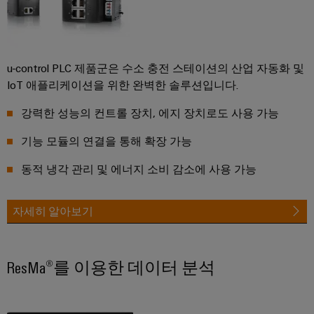
안
업
정
용
성
및
프
안
린
전
u-control PLC 제품군은 수소 충전 스테이션의 산업 자동화 및
터
IoT 애플리케이션을 위한 완벽한 솔루션입니다.
수
처
산
강력한 성능의 컨트롤 장치, 에지 장치로도 사용 가능
리
업
기능 모듈의 연결을 통해 확장 가능
및
용
폐
조
동적 냉각 관리 및 에너지 소비 감소에 사용 가능
수
명
처
자세히 알아보기
배
리
전
수
반
자
ResMa®를 이용한 데이터 분석
원
인
및
프
폐
수
라