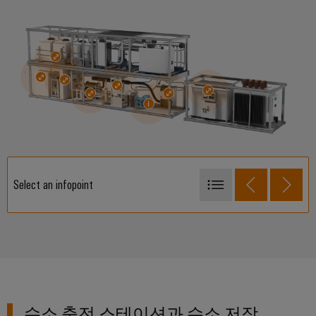
전
터
산
한
서
작
업
비
동
용
보
스
이
장
원
더
태
천
넷
양
장
광
제
치
발
어
제
전
장
Select an infopoint
조
자
치
사
원
제어 캐비닛
효
(OEM)
터
센서/액추에이터 연결
율
치
성
사용자 지정 CVM 스택 결선
을
패
위
데이터 통신
널
한
태
데이터 취득
수소 충전 스테이션과 수소 저장