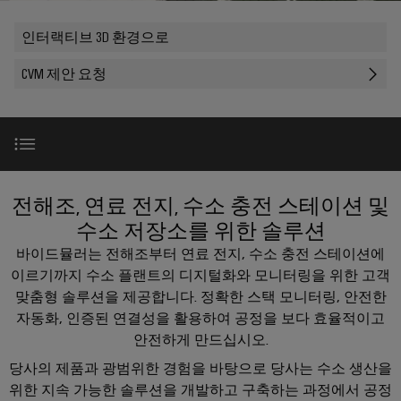
러
자
이
SNAP
제
드
인
대
드
IN
인터랙티브 3D 환경으로
품
뮬
한국지사
더
뮬
연
러
플
스
CVM 제안 요청
러
결
조
한
러
트
소
기
립
회사
국
그
리
개
술
단
지
인
매
자
사
커
바
PUSH
치
대
넥
이
IN
도
사용 사례
스
한
New
전해조, 연료 전지, 수소 충전 스테이션 및
전
터
드
결
트
국
이
수소 저장소를 위한 솔루션
뮬
선
현
립
지
PCB
수소 설비
바이드뮬러는 전해조부터 연료 전지, 수소 충전 스테이션에
러
실
기
사
커
로
이르기까지 수소 플랜트의 디지털화와 모니터링을 위한 고객
의
술
맞
소
다
넥
맞춤형 솔루션을 제공합니다. 정확한 스택 모니터링, 안전한
수소 충전 스테이션과 수소 저장
175
춤
가
개
터
자동화, 인증된 연결성을 활용하여 공정을 보다 효율적이고
DC
오
년
형
안전하게 만드십시오.
및
마
고
케
제
인증
해
PCB
팩
이
당사의 제품과 광범위한 경험을 바탕으로 당사는 수소 생산을
이
품
결
단
트
크
위한 지속 가능한 솔루션을 개발하고 구축하는 과정에서 공정
책
블
및