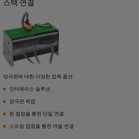
스택 연결
비
우
문
기
스
징
옵
계
플
션
기
랫
낙
계
폼
뢰
eShop
및
공
easyConnect
및
OCI
장
서
자
발
인
지
동
전
터
화
보
소
의
페
호
양극판에 대한 다양한 접촉 옵션:
다
제
이
양
인터페이스 솔루션
어
PV
스
한
부
장
접
양극판 픽업
EDI
문
치
속
을
인
반
핀 접점을 통한 단일 연결
위
터
한
스프링 접점을 통한 개별 연결
솔
Fieldbus
페
기
루
분
이
기
션