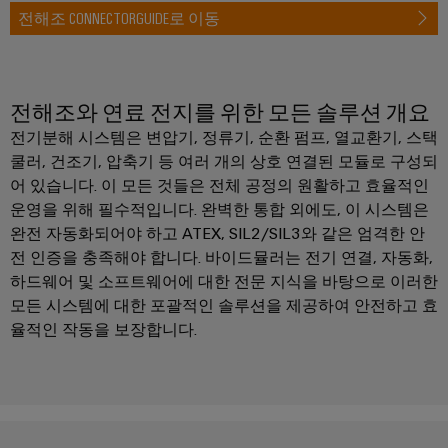
배
스
전해조 CONNECTORGUIDE로 이동
제
오
기
조
일
업
ALL
및
SERVICES
체
전해조와 연료 전지를 위한 모든 솔루션 개요
가
자
스
전기분해 시스템은 변압기, 정류기, 순환 펌프, 열교환기, 스택
PCB
동
쿨러, 건조기, 압축기 등 여러 개의 상호 연결된 모듈로 구성되
통
커
화
합
어 있습니다. 이 모든 것들은 전체 공정의 원활하고 효율적인
넥
및
솔
운영을 위해 필수적입니다. 완벽한 통합 외에도, 이 시스템은
터
소
루
완전 자동화되어야 하고 ATEX, SIL2/SIL3와 같은 엄격한 안
션
및
프
전 인증을 충족해야 합니다. 바이드뮬러는 전기 연결, 자동화,
을
PCB
트
통
하드웨어 및 소프트웨어에 대한 전문 지식을 바탕으로 이러한
단
웨
한
모든 시스템에 대한 포괄적인 솔루션을 제공하여 안전하고 효
프
자
어
율적인 작동을 보장합니다.
로
대
세
I/O
스
PCB
시
산
업
커
스
의
넥
템
안