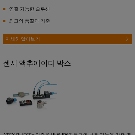
서
포
비
괄
연결 가능한 솔루션
적
스
인
최고의 품질과 기준
플
연
랫
결
솔
폼
자세히 알아보기
루
easyConnect
션
전
센서 액추에이터 박스
통
업
적
무
인
현
전
장
력
및
검
액
증
세
된
에
서
너
리
지
ATEX 및 IECEx 인증을 받은 IP67 등급의 보호 기능을 갖춘 열