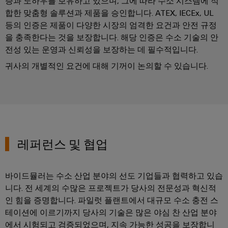
증과 노하우를 보유하고 있으며, 그에 따라 수소 시스템에 적
뮬
러
합한 맞춤형 솔루션과 제품을 승인합니다. ATEX, IECEx, UL
구
등의 인증은 제품이 다양한 시장의 엄격한 요건과 안전 규정
성
을 충족한다는 것을 보장합니다. 해당 인증은 수소 기술의 안
기
전성 있는 운영과 신뢰성을 보장하는 데 필수적입니다.
직
관
귀사의 개별적인 요건에 대해 기꺼이 논의할 수 있습니다.
적
이
고,
복
잡
하
지
않
으
레퍼런스 및 협업
며,
빠
르
게
바이드뮬러는 수소 산업 분야의 선도 기업들과 협력하고 있습
더
높
니다. 전 세계의 수많은 프로젝트가 당사의 전문성과 혁신적
은
인 힘을 증명합니다. 파일럿 플랜트에서 대규모 수소 충전 스
수
준
테이션에 이르기까지 당사의 기술은 많은 야심 찬 산업 분야
의
에서 시험되고 검증되었으며, 지속 가능한 성공을 보장합니
디