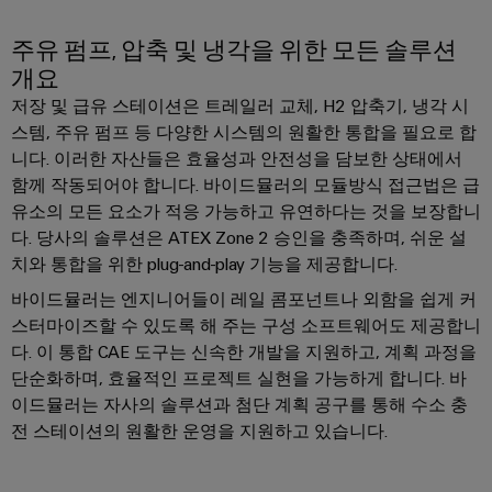
우
수
수
정
주유 펌프, 압축 및 냉각을 위한 모든 솔루션
성
및
개요
설
저장 및 급유 스테이션은 트레일러 교체, H2 압축기, 냉각 시
치
스템, 주유 펌프 등 다양한 시스템의 원활한 통합을 필요로 합
외
니다. 이러한 자산들은 효율성과 안전성을 담보한 상태에서
함
함께 작동되어야 합니다. 바이드뮬러의 모듈방식 접근법은 급
유소의 모든 요소가 적응 가능하고 유연하다는 것을 보장합니
맞
다. 당사의 솔루션은 ATEX Zone 2 승인을 충족하며, 쉬운 설
춤
치와 통합을 위한 plug-and-play 기능을 제공합니다.
형
바이드뮬러는 엔지니어들이 레일 콤포넌트나 외함을 쉽게 커
케
스터마이즈할 수 있도록 해 주는 구성 소프트웨어도 제공합니
이
다. 이 통합 CAE 도구는 신속한 개발을 지원하고, 계획 과정을
블
단순화하며, 효율적인 프로젝트 실현을 가능하게 합니다. 바
어
이드뮬러는 자사의 솔루션과 첨단 계획 공구를 통해 수소 충
셈
전 스테이션의 원활한 운영을 지원하고 있습니다.
블
리