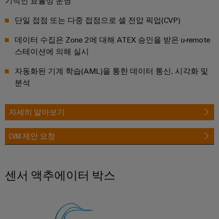
기적인 효율성 운영
릴
솔
솔
솔
링
레
루
루
루
단일 접점 또는 다중 접점으로 셀 전압 픽업(CVP)
데
션
이
션
션
이
모
데이터 수집은 Zone 2에 대해 ATEX 승인을 받은 u-remote
에
파
터
IIoT
스테이션에 의해 실시
듈
너
트
및
및
기
지
너
자동화된 기계 학습(AML)을 통한 데이터 통신, 시각화 및
자
솔
술
저
찾
분석
동
리
제
장
기
소
드
품
에
자세히 알아보기
프
스
너
카
지
트
테
탈
행
스
CVM 제안 요청
웨
이
로
토
사
어
리
트
그
및
지
릴
박
산
시
센서 액추에이터 박스
수
레
스
람
업
리
템
이
회
분
(ESS)
및
용
석
절
교
글
솔