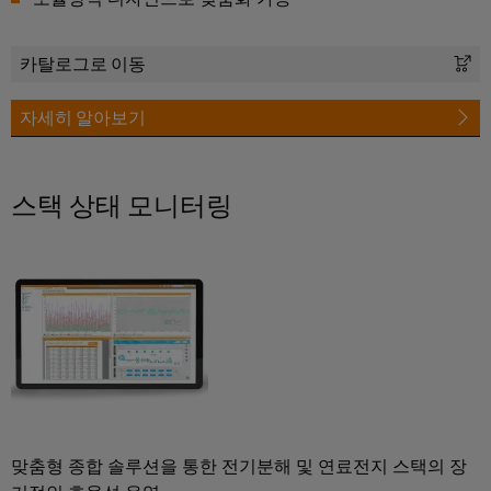
술
IIoT
전
템
기
지
및
함
및
기
원
자
솔
카탈로그로 이동
제
동
루
환
조
화
일
자세히 알아보기
션
경
업
파
렉
제
체
분
트
트
품
장
산
스택 상태 모니터링
너
로
치
규
화
네
닉
를
정
자
위
트
스
준
한
동
워
혁
수
전
화
크
신
원
적
PSIRT
에
IIoT
인
공
배
너
및
급
엔
선
지
자
장
지
수
관
리
동
치
니
방
맞춤형 종합 솔루션을 통한 전기분해 및 연료전지 스택의 장
리
화
어
법