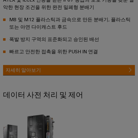
생
악한 현장 조건을 위한 완전 밀폐형 분배기
공
산
의
구
M8 및 M12 플라스틱과 금속으로 만든 분배기, 플라스틱
미
또는 아연 다이캐스트 후드
래
자
동
폭발 방지 구역의 표준화되고 승인된 배선
송
머
전
빠르고 안전한 접촉을 위한 PUSH IN 연결
신
및
배
소
자세히 알아보기
전
프
현
트
대
에
웨
데이터 사전 처리 및 제어
너
어
지
네
마
트
워
커
크
의
산