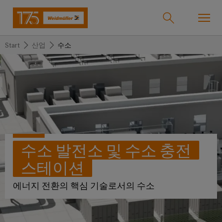
Start
산업
수소
온라인샵
Support Center
easyConnect
돌
돌
돌
돌
돌
돌
아
아
아
아
아
아
산업
가
가
가
가
가
가
기
기
기
기
기
기
산
솔
제
서
한
회
솔루션
수소 발전소 및 수소 충전
업
루
품
비
국
사
스테이션
션
스
지
바
제품
사
결
당
에너지 전환의 핵심 기술로서의 수소
이
선
사
기
맞
드
술
춤
바
뮬
서비스
단
바
형
이