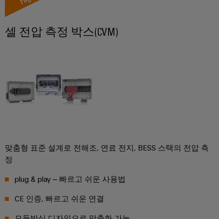
드
넥
그
터
뮬
터
레
센
러
터
서
프
이
셀 전압 측정 박스(CVM)
를
구
비
레
션
위
성
스
스
솔
한
기
솔
루
실
루
션
션
업
험
당
및
무
실
서
제
사
현
품
서
비
의
–
장
비
스
파
효
솔
스
인
율
트
루
적,
맞춤형 표준 설계로 전해조, 연료 전지, BESS 스택의 전압 측
터
너
안
정
션
페
정
지
대
적,
이
plug & play – 빠르고 쉬운 사용법
확
원
리
스
장
시
CE 인증, 빠르고 쉬운 연결
점
가
기
배
스
능
모듈방식 디자인으로 맞춤화 가능