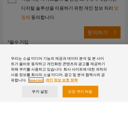
전
터
디지털 솔루션을 이용하기 위한 개인 정보 처리
방
산
한
서
작
침에
동의합니다.
업
비
동
용
보
스
문의하기
이
장
원
더
*필수 기입
태
천
넷
양
장
광
우리는 소셜 미디어 기능의 제공과 데이터 분석 및 본 사이
제
치
트가 올바로 동작하고 개인화된 콘텐츠와 광고를 제공하기
발
어
제
위해 쿠키를 사용하고 있습니다. 회사 사이트에 대한 귀하의
전
장
사용 정보를 회사의 소셜 미디어, 광고 및 분석 협력사와 공
조
자
유합니다.
Imprint
개인 정보 보호 정책
치
사
원
임프린트
효
(OEM)
쿠키 설정
모든 쿠키 허용
터
율
개인 정보 보호 정책
치
성
을
패
바이드뮬러코리아(주)
위
널
한
서울특별시
태