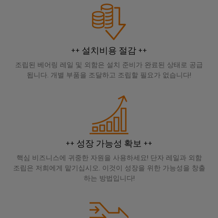
을
자
및
로
어
견
경
대
수
그
셈
험
적
치
리
할
블
문
인
수
드
리
의
++ 설치비용 절감 ++
클
지
있
는
로
속
u-
조립된 베어링 레일 및 외함은 설치 준비가 완료된 상태로 공급
신
3D
됩니다. 개별 부품을 조달하고 조립할 필요가 없습니다!
저
가
OS
세
속
이
계.
시
능
에
배
벤
스
성
지
건
송
트
템
컴
물
서
바
및
및
퓨
인
비
이
프
구
팅
++ 성장 가능성 확보 ++
프
스
드
로
성
라
핵심 비즈니스에 귀중한 자원을 사용하세요! 단자 레일과 외함
뮬
Industrial
모
요
조립은 저희에게 맡기십시오. 이것이 성장을 위한 가능성을 창출
인
러
5G
션
소
프
하는 방법입니다!
컨
아
라
싱
설
전
구
케
카
축
글
팅
시
이
데
의