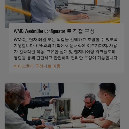
드
넥
그
터
뮬
터
레
센
러
터
서
프
이
를
구
비
레
션
위
성
스
WMC(Weidmüller Configurator)로 직접 구성
스
솔
한
기
솔
루
WMC는 단자 레일 또는 외함을 선택하고 조립할 수 있도록
실
루
지원합니다. CAE와의 계획에서 문서화에 이르기까지, 사용
션
션
업
험
자 친화적인 작동, 고유한 설계 및 엔지니어링 워크플로의
당
및
무
실
통합을 통해 간단하고 안전하며 편리한 구성이 가능합니다.
서
제
사
현
품
서
비
바이드뮬러 구성기로 이동
의
–
장
비
스
파
효
솔
스
인
율
트
루
적,
터
너
안
션
페
정
지
대
적,
이
확
원
리
스
장
시
점
가
기
배
스
능