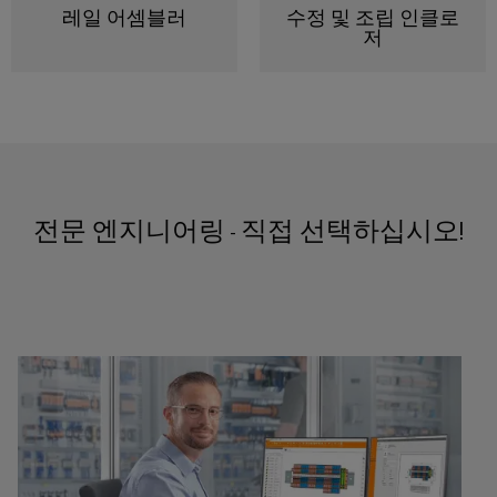
털
나
레일 어셈블러
수정 및 조립 인클로
닛
증
치
스
엔
및
저
제
케
마
작
지
뉴
오
의
이
트
니
스
렌
과
블,
계
어
레
제
지
케
를
량
링
터
맥
해
이
|
결
스
바
블
하
고
마
이
전문 엔지니어링 - 직접 선택하십시오!
는
객
PLC
트
솔
드
매
루
시
캐
뮬
션
거
스
비
러
진
데
템
닛
구
이
배
구
성
경
터
선
축
기
력
센
및
바
PCB
터
마
관
이
커
데
이
리
이