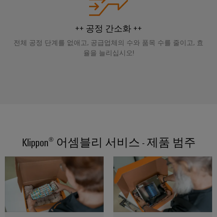
페
및
회
블
미
특
어
디
및
정
인
요
인
이
지
이
++ 공정 간소화 ++
입
구
사
더
털
벤
사
시
전체 공정 단계를 없애고, 공급업체의 수와 품목 수를 줄이고, 효
넷
엔
항
트
율을 늘리십시오!
스
규
을
지
템
충
제
디
니
족
및
준
지
캐
하
어
구
수
털
는
비
링
성
솔
플
닛
루
지
요
결
랫
및
션
점
소
선
폼
현
Klippon® 어셈블리 서비스 - 제품 범주
캐
컨
관
장
연
비
대
설
리
결
닛
리
필
팅
정
케
빌
점
드
보
이
딩
디
웨
배
및
블,
캐
지
비
선
인
패
비