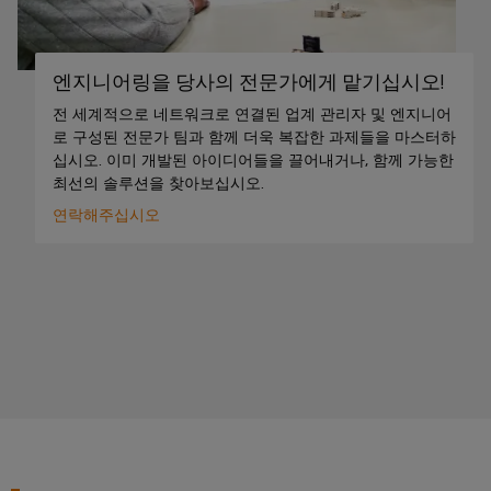
술
IIoT
전
템
기
지
및
함
및
기
원
자
솔
제
엔지니어링을 당사의 전문가에게 맡기십시오!
동
루
환
조
화
일
전 세계적으로 네트워크로 연결된 업계 관리자 및 엔지니어
션
경
업
로 구성된 전문가 팀과 함께 더욱 복잡한 과제들을 마스터하
파
렉
제
십시오. 이미 개발된 아이디어들을 끌어내거나, 함께 가능한
체
분
트
트
최선의 솔루션을 찾아보십시오.
품
장
산
너
로
치
규
연락해주십시오
화
네
닉
를
정
자
위
트
스
준
한
동
워
혁
수
전
화
크
신
원
적
PSIRT
에
IIoT
인
공
배
너
및
급
엔
선
지
자
장
지
수
관
리
동
치
니
방
리
화
어
법