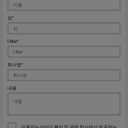
배
스
제
오
기
조
일
성
업
ALL
및
SERVICES
체
가
자
스
PCB
동
E-Mail
통
커
화
합
넥
및
솔
터
소
루
회사명
션
및
프
을
PCB
트
통
단
웨
한
내용
프
자
어
로
대
세
I/O
스
PCB
시
산
업
커
스
의
넥
템
이용자는 바이드뮬러 및 관련 회사에서 제공하는
안