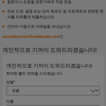
질문이나 요청을 전문가에게 직접 전송
비
우
문
기
스
전송 도면, 설명 또는 단자 회로도 등 프로젝트와 관련된 문
징
옵
계
플
서를 자유롭게 제출하십시오
션
기
랫
낙
계
간단히 다음으로 이메일을 보내십시오:
폼
뢰
eShop
및
공
easyConnect
및
assemblyservice@weidmueller.com
OCI
장
서
자
발
인
지
동
개인적으로 기꺼이 도와드리겠습니다!
전
터
화
보
소
의
페
호
다
제
이
개인적으로 기꺼이 도와드리겠습니다!
양
어
PV
스
한
최대한 빨리 연락을 드리겠습니다.
부
장
접
EDI
문
치
속
성별
을
인
반
위
터
한
솔
Fieldbus
페
기
루
이름
분
이
기
션