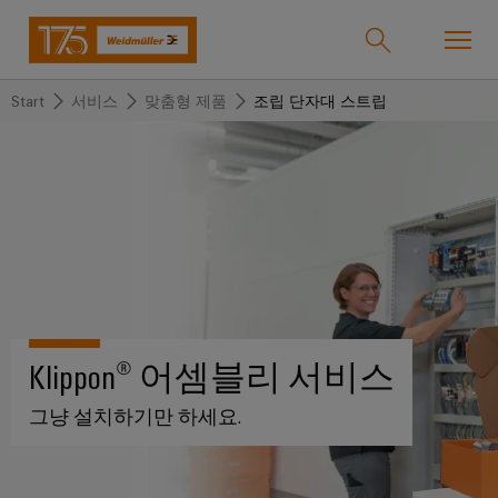
Start
서비스
맞춤형 제품
조립 단자대 스트립
온라인샵
Support Center
easyConnect
돌
돌
돌
돌
돌
돌
아
아
아
아
아
아
산업
가
가
가
가
가
가
기
기
기
기
기
기
산
솔
제
서
한
회
솔루션
업
루
품
비
국
사
Klippon® 어셈블리 서비스
션
스
지
바
제품
사
결
당
그냥 설치하기만 하세요.
이
선
사
기
맞
드
술
춤
바
뮬
서비스
단
바
형
이