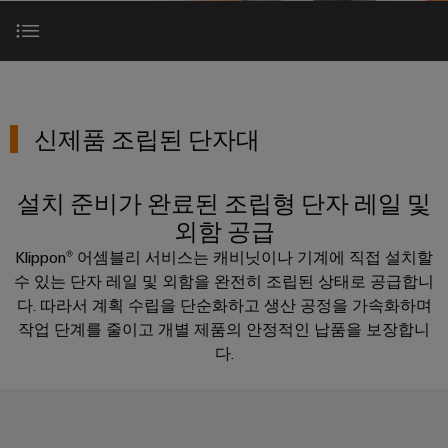
러
자
이
SNAP
제
드
인
대
드
IN
품
뮬
한국지사
더
뮬
연
러
플
스
조립 터미널 스트립
러
결
조
New
한
러
트
소
기
립
회사
국
그
리
신제품 조립된 단자대
개
술
단
소개
지
인
매
자
사
커
바
PUSH
치
대
설치 준비가 완료된 조립형 단자 레일 및
제품 카테고리
넥
이
IN
도
스
한
외함 공급
전
터
드
결
트
국
이
Klippon® 어셈블리 서비스는 캐비닛이나 기계에 직접 설치할
뮬
선
엔지니어링
현
립
지
PCB
수 있는 단자 레일 및 외함을 완전히 조립된 상태로 공급합니
러
실
기
사
커
다. 따라서 계획 수립을 단순화하고 생산 공정을 가속화하며
로
의
술
맞
소
다
전문 지식 - 이점
넥
작업 단계를 줄이고 개별 제품의 안정적인 납품을 보장합니
175
춤
가
개
다.
터
DC
오
년
형
및
마
고
연락 및 상담
케
제
해
PCB
팩
이
이
품
결
단
트
크
책
블
및