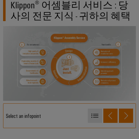
릴
솔
Klippon® 어셈블리 서비스 : 당
솔
솔
링
레
루
루
루
데
사의 전문 지식 - 귀하의 혜택
션
이
션
션
이
모
에
파
터
IIoT
듈
너
트
및
및
기
지
너
자
솔
술
저
찾
동
리
제
장
기
소
드
품
에
프
스
너
카
지
트
테
탈
행
스
웨
이
로
토
사
어
리
트
그
및
지
릴
박
산
시
수
레
스
람
Select an infopoint
업
리
템
이
회
분
(ESS)
및
단순한 것에서 복잡한 것으로
용
석
절
교
글
솔
스마트 소프트웨어 및 국제적인 전문가 팀이 결합된