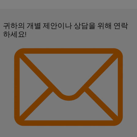
연
체
혁신적인 제품
루
로
산
션
증
부
벌
업
공정 저장 최적화 - 자원 절약
및
폭
품
박
제
자
귀하의 개별 제안이나 상담을 위해 연락
기
품
람
동
하세요!
교
와
회
화
수
육
측
및
소
과
산
정
이
에
정
업
트
너
벤
및
지
IoT
랜
트
전
웨
스
환
산
비
디
듀
의
업
나
핵
지
서
심
보
털
기
안
전
경
술
자
디
로
험
산
서
부
지
의
업
품
털
수
서
하
주
소