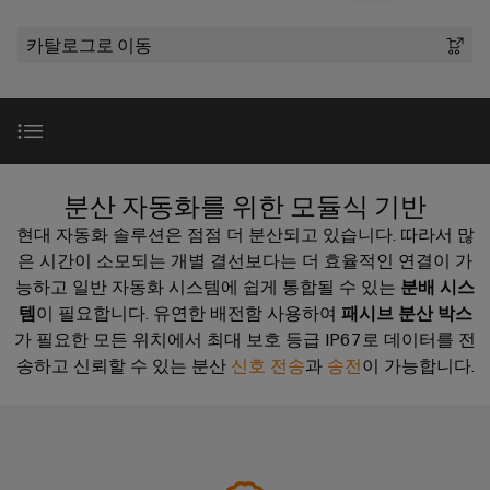
러
자
이
SNAP
제
드
인
대
드
IN
카탈로그로 이동
품
뮬
한국지사
더
뮬
연
러
플
스
러
결
조
한
러
트
소
기
립
회사
국
그
리
개
술
단
지
인
매
자
제품 범위
사
커
바
분산 자동화를 위한 모듈식 기반
PUSH
치
대
넥
이
IN
도
현대 자동화 솔루션은 점점 더 분산되고 있습니다. 따라서 많
스
한
전
터
드
결
다운로드
은 시간이 소모되는 개별 결선보다는 더 효율적인 연결이 가
트
국
이
뮬
선
능하고 일반 자동화 시스템에 쉽게 통합될 수 있는
분배 시스
현
립
지
PCB
템
이 필요합니다. 유연한 배전함 사용하여
러
패시브 분산 박스
실
기
완벽한 보완
사
커
로
가 필요한 모든 위치에서 최대 보호 등급 IP67로 데이터를 전
의
술
맞
소
다
넥
송하고 신뢰할 수 있는 분산
신호 전송
과
송전
이 가능합니다.
175
춤
가
개
터
DC
오
년
형
및
마
고
케
제
해
PCB
팩
이
이
품
결
단
트
크
책
블
및