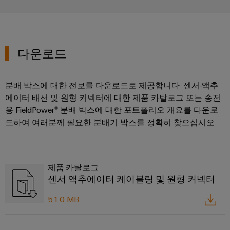
연
체
루
로
산
션
증
부
벌
업
및
폭
품
박
제
자
기
품
람
다운로드
동
교
와
회
화
수
육
측
및
소
과
분배 박스에 대한 전보를 다운로드로 제공합니다. 센서-액추
산
정
이
에
정
에이터 배선 및 원형 커넥터에 대한 제품 카탈로그 또는 송전
업
트
너
벤
및
용 FieldPower® 분배 박스에 대한 포트폴리오 개요를 다운로
지
IoT
랜
트
전
드하여 여러분께 필요한 분배기 박스를 정확히 찾으십시오.
웨
스
환
산
비
디
듀
의
업
나
핵
지
서
심
보
털
제품 카탈로그
기
안
전
경
센서 액추에이터 케이블링 및 원형 커넥터
술
자
디
로
험
산
서
51.0 MB
부
지
의
업
품
털
수
서
하
주
소