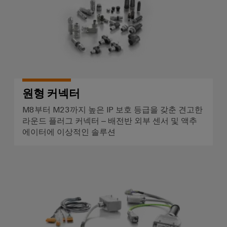
전
터
산
한
서
작
업
비
동
용
보
스
이
장
원
더
태
천
넷
양
원형 커넥터
장
광
제
M8부터 M23까지 높은 IP 보호 등급을 갖춘 견고한
치
발
어
라운드 플러그 커넥터 – 배전반 외부 센서 및 액추
제
전
장
에이터에 이상적인 솔루션
조
자
치
사
원
효
(OEM)
터
율
사용자 지정 케이블 어셈블리
치
성
을
패
위
널
한
태