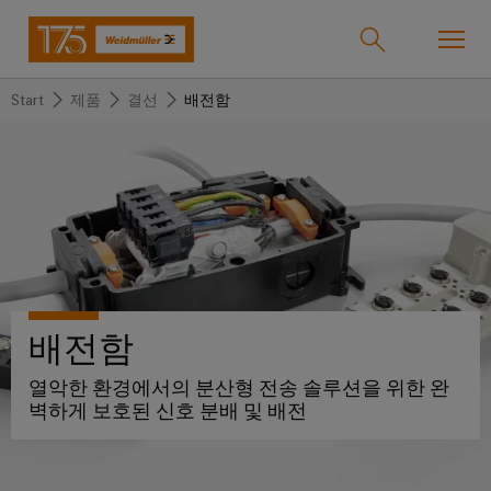
Start
제품
결선
배전함
온라인샵
Support Center
easyConnect
돌
돌
돌
돌
돌
돌
아
아
아
아
아
아
산업
가
가
가
가
가
가
기
기
기
기
기
기
산
솔
제
서
한
회
솔루션
업
루
품
비
국
사
배전함
션
스
지
바
열악한 환경에서의 분산형 전송 솔루션을 위한 완
제품
사
결
당
벽하게 보호된 신호 분배 및 배전
이
선
사
기
맞
드
술
춤
바
뮬
서비스
단
바
형
이