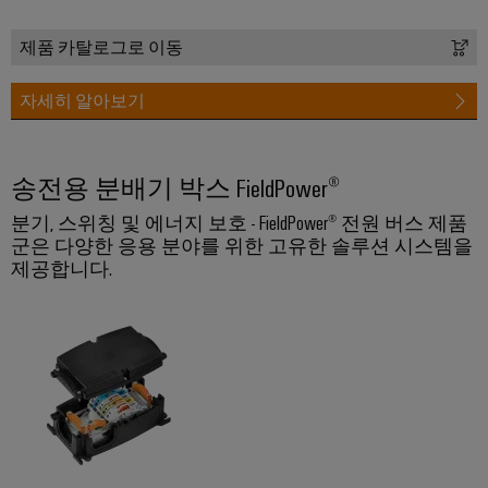
드
넥
그
터
뮬
터
레
센
제품 카탈로그로 이동
러
터
서
프
이
를
구
비
레
션
자세히 알아보기
위
성
스
스
솔
한
기
솔
루
실
루
션
송전용 분배기 박스 FieldPower®
션
업
험
당
및
무
실
서
분기, 스위칭 및 에너지 보호 - FieldPower® 전원 버스 제품
제
사
현
군은 다양한 응용 분야를 위한 고유한 솔루션 시스템을
품
서
비
의
–
제공합니다.
장
비
스
파
효
솔
스
인
율
트
루
적,
터
너
안
션
페
정
지
대
적,
이
확
원
리
스
장
시
점
가
기
배
스
능