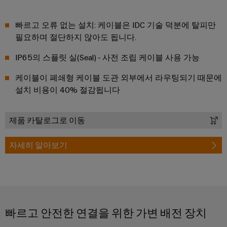
술
IIoT
전
템
기
지
및
함
및
기
빠르고 오류 없는 설치: 케이블은 IDC 기술 덕분에 탈피만
원
자
솔
필요하며 절단하지 않아도 됩니다.
제
동
루
환
조
화
일
션
IP65의 스플릿 실(Seal) - 사전 조립 케이블 사용 가능
경
업
파
렉
제
체
분
케이블이 폐쇄형 케이블 도관 외부에서 라우팅되기 때문에
트
트
품
설치 비용이 40% 절감됩니다
장
산
너
로
치
규
화
네
닉
를
정
자
위
트
스
제품 카탈로그로 이동
준
한
동
워
혁
수
전
화
자세히 알아보기
크
신
원
적
PSIRT
에
IIoT
인
공
배
너
및
급
엔
선
지
자
장
지
수
관
리
동
치
니
빠르고 안전한 연결을 위한 가변 배전 장치
방
리
화
어
법