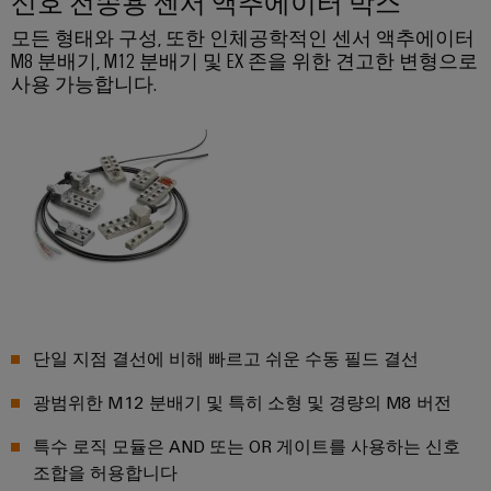
신호 전송용 센서 액추에이터 박스
털
나
닛
증
치
스
엔
및
모든 형태와 구성, 또한 인체공학적인 센서 액추에이터
제
케
마
작
M8 분배기, M12 분배기 및 EX 존을 위한 견고한 변형으로
지
뉴
오
의
이
사용 가능합니다.
트
니
스
렌
과
블,
계
어
레
제
지
케
를
량
링
터
맥
해
이
|
결
스
바
블
하
고
마
이
는
객
PLC
트
솔
드
매
루
시
캐
뮬
션
거
스
비
러
진
데
템
닛
구
이
배
구
단일 지점 결선에 비해 빠르고 쉬운 수동 필드 결선
성
경
터
선
축
기
력
광범위한 M12 분배기 및 특히 소형 및 경량의 M8 버전
센
및
바
PCB
터
마
관
특수 로직 모듈은 AND 또는 OR 게이트를 사용하는 신호
이
커
데
이
리
조합을 허용합니다
이