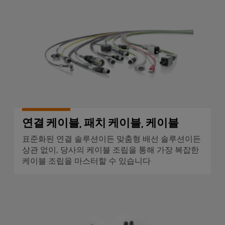
배
스
연결 케이블, 패치 케이블, 케이
제
오
기
조
일
업
ALL
및
SERVICES
체
가
자
스
PCB
동
통
커
화
합
넥
및
솔
터
소
루
션
연결 케이블, 패치 케이블, 케이블
및
프
을
PCB
트
표준화된 연결 솔루션이든 맞춤형 배선 솔루션이든
통
단
웨
한
상관 없이, 당사의 케이블 조립을 통해 가장 복잡한
프
케이블 조립을 마스터할 수 있습니다
자
어
로
대
세
I/O
스
PCB
시
산
원형 커넥터
업
커
스
의
넥
템
안