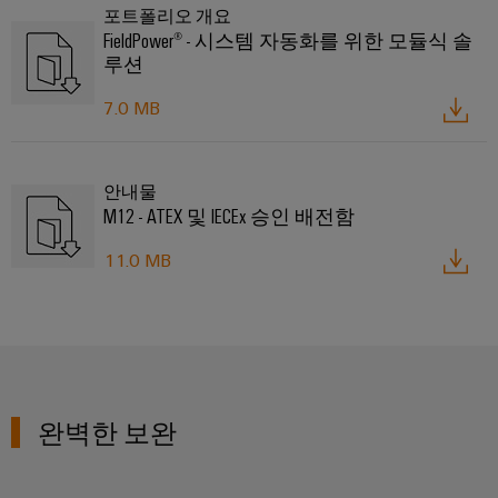
비
포트폴리오 개요
우
문
기
FieldPower® - 시스템 자동화를 위한 모듈식 솔
스
징
옵
루션
계
플
션
기
랫
낙
7.0 MB
계
폼
뢰
eShop
및
공
easyConnect
및
OCI
장
서
안내물
자
발
인
M12 - ATEX 및 IECEx 승인 배전함
지
동
전
터
화
보
11.0 MB
소
의
페
호
다
제
이
양
어
PV
스
한
부
장
접
EDI
문
치
속
을
인
반
위
터
완벽한 보완
한
솔
Fieldbus
페
기
루
분
이
기
션