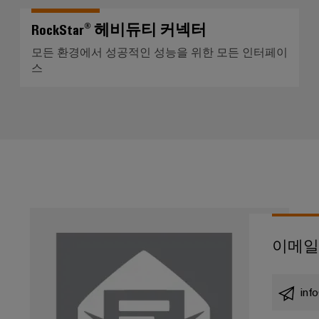
바
를
위
이
RockStar® 헤비듀티 커넥터
한
드
현
모든 환경에서 성공적인 성능을 위한 모든 인터페이
뮬
대
스
적
러
디
산
지
털
업
솔
용
루
AI
션
조
원
선
격
업
액
해
세
이메일
운
스
산
업
산
을
inf
위
업
한