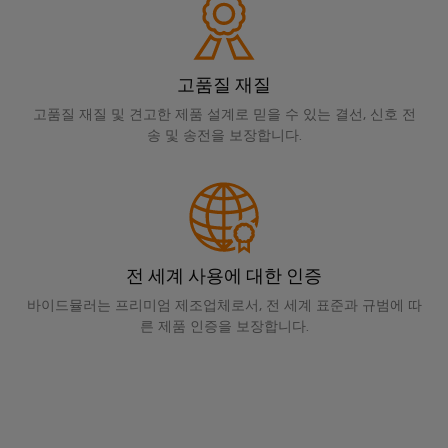
을
자
및
로
어
견
경
대
수
그
셈
험
적
치
리
할
블
문
인
고품질 재질
수
드
리
의
클
지
있
고품질 재질 및 견고한 제품 설계로 믿을 수 있는 결선, 신호 전
는
로
속
u-
송 및 송전을 보장합니다.
신
3D
저
가
OS
세
속
이
계.
시
능
에
배
벤
스
성
지
건
송
트
템
컴
물
서
바
및
및
퓨
인
비
전 세계 사용에 대한 인증
이
프
구
팅
프
스
드
로
바이드뮬러는 프리미엄 제조업체로서, 전 세계 표준과 규범에 따
성
라
른 제품 인증을 보장합니다.
뮬
Industrial
모
요
인
러
5G
션
소
프
컨
아
라
싱
설
전
구
케
카
축
글
팅
시
이
데
의