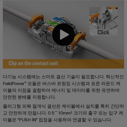
릴
솔
솔
솔
링
레
루
루
루
데
션
이
션
션
이
모
에
파
터
IIoT
듈
너
트
및
및
기
지
너
자
솔
술
저
찾
동
리
제
장
기
소
드
품
에
프
스
너
카
지
트
테
탈
행
다기능 시스템에는 스마트 결선 기술이 필요합니다. 혁신적인
스
웨
이
로
토
사
FieldPower® 모듈은 버스바 트렁킹 시스템과 표준 라운드 케
어
리
트
그
이블의 이점을 결합하여 에너지 및 데이터를 위한 유연하며
및
지
릴
안전한 분배를 지원합니다.
박
산
시
수
레
스
람
플러그형 피복 절개식 결선은 케이블에서 설치를 특히 간단하
업
리
템
이
회
고 안전하게 만듭니다. 0.5~10mm² 크기의 출구 또는 입구 케
분
(ESS)
및
이블은 "PUSH IN" 접점을 사용하여 연결할 수 있습니다.
용
석
절
교
글
솔