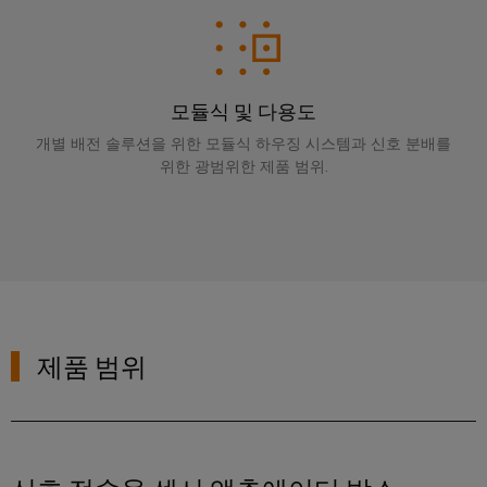
페
및
회
블
미
특
어
디
및
정
인
요
인
이
지
이
입
구
사
더
털
벤
사
시
모듈식 및 다용도
넷
엔
항
트
스
규
을
지
개별 배전 솔루션을 위한 모듈식 하우징 시스템과 신호 분배를
템
충
제
디
위한 광범위한 제품 범위.
니
족
및
준
지
캐
하
어
구
수
털
는
비
링
성
솔
플
닛
루
지
요
결
랫
및
션
점
소
선
폼
현
캐
컨
관
장
연
비
대
설
제품 범위
리
결
닛
리
필
팅
정
케
빌
점
드
보
이
딩
디
웨
배
및
블,
캐
지
비
선
인
패
비