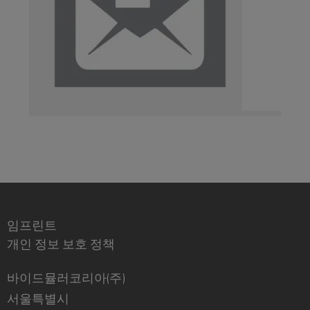
서
포
비
괄
적
스
인
플
연
랫
결
솔
폼
루
easyConnect
션
전
통
업
적
무
인
현
전
장
임프린트
력
및
검
개인 정보 보호 정책
액
증
세
된
바이드뮬러코리아(주)
에
서
너
서울특별시
리
지