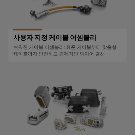
엔
양
에
지
너
니
지
어
활
용
링
사용자 지정 케이블 어셈블리
및
철
시
쉬워진 케이블 어셈블리: 표준 케이블부터 맞춤형
도
케이블까지 안전하고 경제적인 와이어 결선
각
레
일
화
운
도
송
구
의
RockStar® 헤비듀티 커넥터
기
후
에
친
너
화
지
적
모
측
빌
정
리
티