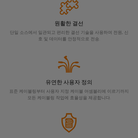
페
및
회
블
미
특
어
디
및
정
인
요
인
이
지
이
입
구
원활한 결선
사
더
털
벤
사
시
넷
엔
단일 소스에서 일관되고 편리한 결선 기술을 사용하여 전원, 신
항
트
스
규
을
호 및 데이터를 안정적으로 전송.
지
템
충
제
디
니
족
및
준
지
캐
하
어
구
수
털
는
비
링
성
솔
플
닛
루
지
요
결
랫
및
션
유연한 사용자 정의
점
소
선
폼
현
캐
표준 케이블링부터 사용자 지정 케이블 어셈블리에 이르기까지
컨
관
장
연
모든 케이블링 작업에 효율성을 제공합니다.
비
대
설
리
결
닛
리
필
팅
정
케
빌
점
드
보
이
딩
디
웨
배
및
블,
캐
지
비
선
인
패
비