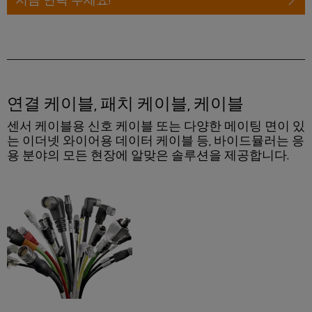
릴
솔
솔
솔
링
레
루
루
루
데
션
이
션
션
이
모
에
파
터
IIoT
듈
너
트
및
및
기
지
너
연결 케이블, 패치 케이블, 케이블
자
솔
술
저
찾
동
센서 케이블용 신호 케이블 또는 다양한 메이팅 면이 있
리
제
장
기
는 이더넷 와이어용 데이터 케이블 등, 바이드뮬러는 응
소
드
품
에
용 분야의 모든 현장에 알맞은 솔루션을 제공합니다.
프
스
너
카
지
트
테
탈
행
스
웨
이
로
토
사
어
리
트
그
및
지
릴
박
산
시
수
레
스
람
업
리
템
이
회
분
(ESS)
및
용
석
절
교
글
솔