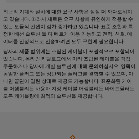
을
자
및
로
어
견
경
대
수
그
최근의 기계와 설비에 대한 요구 사항은 점점 더 까다로워지
셈
험
적
고 있습니다. 따라서 새로운 요구 사항에 유연하게 적응할 수
치
리
할
블
문
인
있는 모듈식 컨셉이 점차 증가하고 있습니다. 표준 조합과 특
수
드
리
의
클
지
있
정한 배선 솔루션 둘 다 빠르게 이용 가능하고 전력, 신호, 데
는
로
속
u-
이터를 안정적으로 전송하려면 모두 구현에 필요합니다.
신
3D
저
가
OS
세
당사의 제품 범위에는 조립된 케이블이 포괄적으로 포함되어
속
이
계.
시
능
에
있습니다. 온라인 카탈로그에서 미리 조립된 테이블을 직접
배
벤
스
성
지
주문하거나 당사에 개별 솔루션에 대해 문의하십시오. 양쪽이
건
송
트
템
컴
동일한 플러그 또는 상반되는 플러그를 결합할 수 있으며, 아
물
서
바
및
및
퓨
니면 끝단이 열린 상태로 제공도 가능합니다. 표준화된 케이
인
비
이
프
블 어셈블리든 사용자 지정 케이블 어셈블리든 바이드뮬러는
구
팅
프
스
드
로
모든 케이블링에 최적의 솔루션을 제공합니다.
성
라
뮬
Industrial
모
요
인
러
5G
션
소
프
컨
아
라
싱
설
전
구
케
카
축
글
팅
시
이
데
의