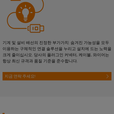
바
를
위
이
한
드
현
뮬
대
적
러
디
산
지
털
업
기계 및 설비 배선의 진정한 부가가치: 숨겨진 가능성을 모두
솔
용
루
이용하는 구체적인 연결 솔루션을 누리고 설치에 드는 노력을
AI
션
크게 줄이십시오. 당사의 플러그인 커넥터, 케이블, 와이어는
항상 최신 규격과 품질 기준을 준수합니다.
조
원
선
격
업
지금 연락 주세요!
액
해
세
운
스
산
업
산
을
위
업
한