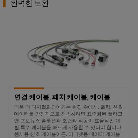
서
완벽한 보완
포
비
괄
적
스
인
플
연결 케이블, 패치 케이블, 케이
연
랫
결
솔
폼
루
easyConnect
션
전
통
업
적
무
인
현
전
장
연결 케이블, 패치 케이블, 케이블
력
및
더욱 더 디지털화되어가는 환경 속에서, 출력, 신호,
검
액
데이터를 안정적으로 전송하려면 표준화된 플러그
증
세
된
앤 프로듀스 솔루션과 조립과 작동이 효율적인 개
에
서
별 특수 케이블을 빠르게 사용할 수 있어야 합니다.
너
센서용 신호 케이블이든, 이더넷용 데이터 케이블
리
지