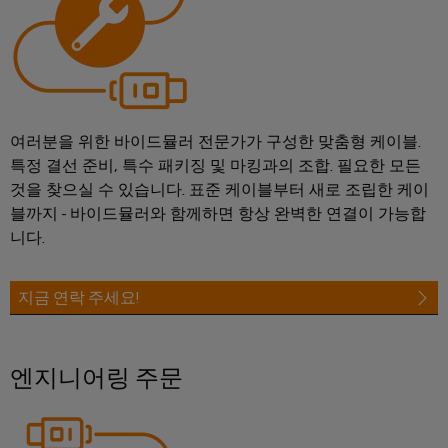
엔
양
에
지
너
니
지
어
활
용
링
및
철
여러분을 위한 바이드뮬러 전문가가 구성한 맞춤형 케이블.
시
도
특정 결선 준비, 특수 패키징 및 마킹과의 조합. 필요한 모든
각
레
것을 찾으실 수 있습니다. 표준 케이블부터 새로 조립한 케이
일
화
블까지 - 바이드뮬러와 함께하면 항상 완벽한 연결이 가능합
운
도
니다.
송
구
의
기
후
지금 연락 주세요!
에
친
너
화
지
적
엔지니어링 주문
모
측
빌
정
리
티