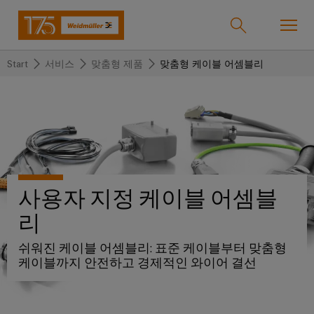
Start
서비스
맞춤형 제품
맞춤형 케이블 어셈블리
온라인샵
Support Center
easyConnect
돌
돌
돌
돌
돌
돌
아
아
아
아
아
아
산업
가
가
가
가
가
가
기
기
기
기
기
기
사용자 지정 케이블 어셈블
산
솔
제
서
한
회
솔루션
업
루
품
비
국
사
리
션
스
지
바
쉬워진 케이블 어셈블리: 표준 케이블부터 맞춤형
제품
사
결
당
케이블까지 안전하고 경제적인 와이어 결선
이
선
사
기
맞
드
술
춤
바
뮬
서비스
단
바
형
이