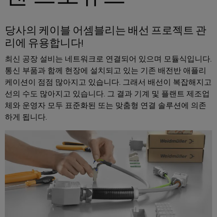
드
넥
그
터
뮬
터
레
센
러
터
서
프
이
당사의 케이블 어셈블리는 배선 프로젝트 관
를
구
비
레
션
리에 유용합니다!
위
성
스
스
솔
한
최신 공장 설비는 네트워크로 연결되어 있으며 모듈식입니다.
기
솔
루
통신 부품과 함께 현장에 설치되고 있는 기존 배전반 애플리
실
루
션
션
케이션이 점점 많아지고 있습니다. 그래서 배선이 복잡해지고
업
험
당
및
선의 수도 많아지고 있습니다. 그 결과 기계 및 플랜트 제조업
무
실
서
제
사
체와 운영자 모두 표준화된 또는 맞춤형 연결 솔루션에 의존
현
품
서
비
의
하게 됩니다.
–
장
비
스
파
효
솔
스
인
율
트
루
적,
터
너
안
션
페
정
지
대
적,
이
확
원
리
스
장
시
점
가
기
배
스
능