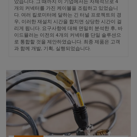
결
았습니다. 그 때까지 이 기업에서는 자체적으로 4
선
개의 커넥터를 가진 케이블을 조립하고 있었습니
혁
다. 여러 킬로미터에 달하는 긴 터널 프로젝트의 경
신
우, 이러한 재설치 시간을 합치면 상당한 시간이 걸
리게 됩니다. 요구사항에 대해 면밀히 분석한 후, 바
환경
이드뮬러는 이전의 4개의 커넥터를 단일 솔루션으
제품
로 통합할 것을 제안하였습니다. 최종 제품은 고객
규정
과 함께 개발, 기획, 실행되었습니다.
준수
확인
RoHS,
REACH,
SCIP
캣워크에서 고객까지
및 PCF
선언서
간편하
고 빠
른 다
운로드
바
이
드