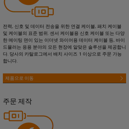
전
터
산
한
서
작
업
비
동
용
전력, 신호 및 데이터 전송을 위한 연결 케이블, 패치 케이블
보
스
이
장
및 케이블의 표준 범위. 센서 케이블용 신호 케이블 또는 다양
원
더
한 메이팅 면이 있는 이더넷 와이어용 데이터 케이블 등, 바이
태
드뮬러는 응용 분야의 모든 현장에 알맞은 솔루션을 제공합니
천
넷
양
다. 당사의 카탈로그에서 배치 사이즈 1 이상으로 주문 가능
장
광
제
합니다.
치
발
어
제
전
장
조
제품으로 이동
자
치
사
원
효
(OEM)
터
율
주문 제작
치
성
을
패
위
널
한
태