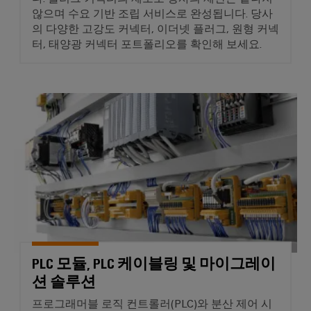
안
업
정
않으며 수요 기반 조립 서비스로 완성됩니다. 당사
용
성
의 다양한 고강도 커넥터, 이더넷 플러그, 원형 커넥
및
프
터, 태양광 커넥터 포트폴리오를 확인해 보세요.
안
린
전
터
수
PLC 모듈, PLC 케이블링 및 
처
산
리
업
및
용
폐
조
수
명
처
배
리
전
수
반
자
PLC 모듈, PLC 케이블링 및 마이그레이
원
인
및
션 솔루션
프
폐
수
라
프로그래머블 로직 컨트롤러(PLC)와 분산 제어 시