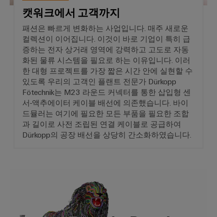
뮬
캣워크에서 고객까지
러
구
패션은 빠르게 변화하는 사업입니다. 매주 새로운
성
컬렉션이 이어집니다. 이것이 바로 기업이 특히 급
기
증하는 전자 상거래 영역에 강력하고 고도로 자동
직
화된 물류 시스템을 필요로 하는 이유입니다. 이러
관
적
한 대형 프로젝트를 가장 짧은 시간 안에 실현할 수
이
있도록 우리의 고객인 플랜트 전문가 Dürkopp
고,
Fötechnik는 M23 라운드 커넥터를 통한 삽입형 센
복
잡
서-액추에이터 케이블 배선에 의존했습니다. 바이
하
드뮬러는 여기에 필요한 모든 부품을 필요한 조합
지
과 길이로 사전 조립된 연결 케이블로 공급하여
않
으
Dürkopp의 공장 배선을 상당히 간소화하였습니다.
며,
빠
르
게
더
바로 연결 가능한 솔루션으로 
높
은
수
준
의
디