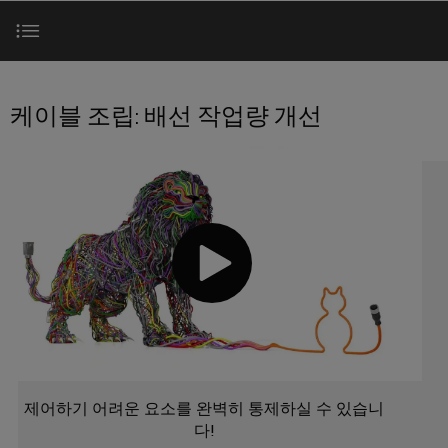
러
자
이
SNAP
제
드
인
대
드
IN
품
뮬
한국지사
더
뮬
연
러
플
스
제품 범위
러
결
조
한
러
트
케이블 조립: 배선 작업량 개선
소
기
립
회사
국
그
리
개
술
단
서비스
지
인
매
자
사
커
바
PUSH
치
대
완벽한 보완
넥
이
IN
도
스
한
전
터
드
결
트
국
이
뮬
선
참조
현
립
지
PCB
러
실
기
사
커
로
의
술
맞
소
다
다운로드
넥
175
춤
가
개
터
DC
오
년
형
및
마
고
케
제
해
PCB
팩
이
제어하기 어려운 요소를 완벽히 통제하실 수 있습니
이
품
결
다!
단
트
크
책
블
및