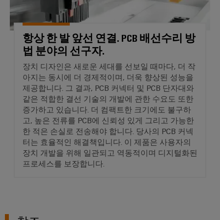
우
수
수
정
성
및
항상 한 발 앞선 연결. PCB 배선수리 방
설
법 분야의 선구자.
치
장치 디자인은 새로운 세대를 선보일 때마다, 더 작
외
아지는 동시에 더 경제적이며, 더욱 향상된 성능을
함
제공합니다. 그 결과, PCB 커넥터 및 PCB 단자대와
같은 적합한 결선 기술의 개발에 관한 수요도 또한
맞
증가하고 있습니다. 더 컴팩트한 크기에도 불구하
춤
고, 높은 전류를 PCB에 신뢰성 있게 그리고 가능한
형
한 적은 손실로 전송해야 합니다. 당사의 PCB 커넥
케
터는 효율적인 해결책입니다. 이 제품은 사용자의
이
장치 개발을 위해 일관되고 역동적이며 디지털화된
프로세스를 보장합니다.
블
어
셈
블
리