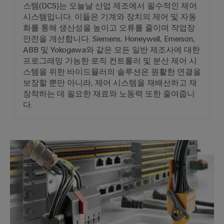
산
스템(DCS)는 오늘날 산업 제조에서 필수적인 제어
업
시스템입니다. 이들은 기계와 장치의 제어 및 자동
을
화를 통해 생산성을 높이고 오류를 줄이며 작업장
어
위
안전을 개선합니다. Siemens, Honeywell, Emerson,
한
셈
ABB 및 Yokogawa와 같은 모든 일반 제조사에 대한
솔
블
루
프로그래밍 가능한 로직 컨트롤러 및 분산 제어 시
션
리
스템을 위한 바이드뮬러의 솔루션은 원활한 연결을
서
보장할 뿐만 아니라, 제어 시스템을 재배선하고 재
풍
장착하는 데 필요한 재료와 노동력 또한 줄여줍니
비
력
다.
스
에
너
조
지
립
항상 한 발 앞선 연결. PCB 배
풍
단
력
자
에
너
대
지
레
운
일
영
의