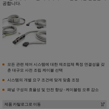
비
공합니다.
우
문
기
스
징
옵
계
플
션
기
랫
낙
계
폼
뢰
eShop
및
공
easyConnect
및
OCI
장
서
자
발
인
지
동
전
터
화
보
소
의
페
호
다
제
이
모든 관련 제어 시스템에 대한 제조업체 특정 연결성을 갖
양
어
PV
스
춘 대규모 사전 조립 케이블 선택
한
부
장
접
시스템의 개별 요구 조건에 맞게 맞춤 조정
EDI
문
치
속
을
인
반
패널 구성의 효율성 및 안전 향상 - 케이블링 오류 감소
위
터
한
솔
Fieldbus
페
기
루
제품 카탈로그로 이동
분
이
기
션