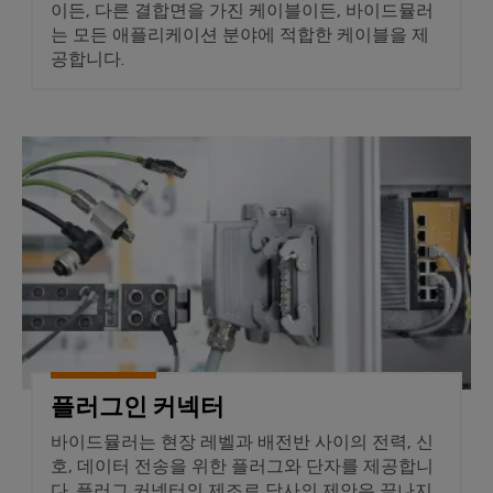
이든, 다른 결합면을 가진 케이블이든, 바이드뮬러
생
공
는 모든 애플리케이션 분야에 적합한 케이블을 제
산
공합니다.
의
구
미
래
자
동
송
플러그인 커넥터
머
전
신
및
배
소
전
프
현
트
대
에
웨
너
어
지
네
마
플러그인 커넥터
트
워
커
바이드뮬러는 현장 레벨과 배전반 사이의 전력, 신
크
호, 데이터 전송을 위한 플러그와 단자를 제공합니
의
산
다. 플러그 커넥터의 제조로 당사의 제안은 끝나지