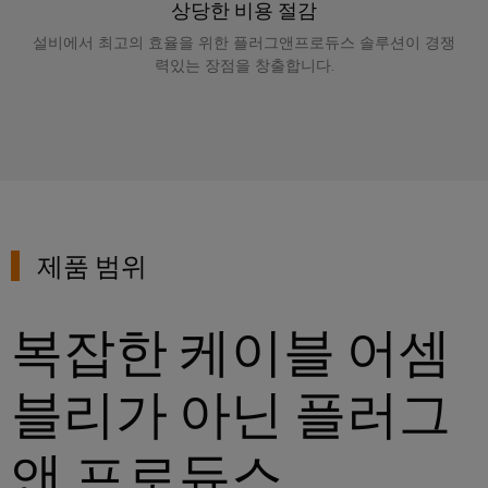
털
나
상당한 비용 절감
닛
증
치
스
엔
및
제
설비에서 최고의 효율을 위한 플러그앤프로듀스 솔루션이 경쟁
케
마
작
지
뉴
오
력있는 장점을 창출합니다.
의
이
트
니
스
렌
과
블,
계
어
레
제
지
케
를
량
링
터
맥
해
이
|
결
스
바
블
하
고
마
이
는
객
PLC
트
솔
드
제품 범위
매
루
시
캐
뮬
션
거
스
비
러
진
데
템
닛
복잡한 케이블 어셈
구
이
배
구
성
경
터
선
축
기
력
블리가 아닌 플러그
센
및
바
PCB
터
마
관
앤 프로듀스
이
커
데
이
리
이