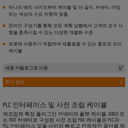
연
체
루
로
산
하나의 배치 사이즈부터 케이블 및 선 길이, 커넥터, 마킹
션
증
부
벌
업
또는 색상의 수요 지향적 맞춤
및
폭
품
박
제
자
기
온라인 구성기를 통해 모든 계획 상황에서 고객의 요구 사
품
람
동
교
항을 충족시킬 수 있는 다양한 개별화 수준
와
회
화
수
육
측
및
소
로봇에 사용하기 적합하며 재활용할 수 있는 할로겐 프리
과
산
정
이
케이블
에
정
업
트
너
벤
및
지
IoT
랜
트
전
제품 카탈로그로 이동
웨
스
환
산
비
디
듀
의
추가 정보
업
나
핵
지
서
심
보
털
기
안
전
경
술
PLC 인터페이스 및 사전 조립 케이블
자
디
로
험
산
서
부
지
제조업체 특정 플러그인 커넥터와 플랫 케이블, SUB-D 또
의
업
품
털
는 RSV 커넥터로 구성된 사전 조립 PAC 케이블은 PLC과
수
서
PLC 인터페이스 모듈 사이의 빠르고 안정적인 결선을 제
하
주
소