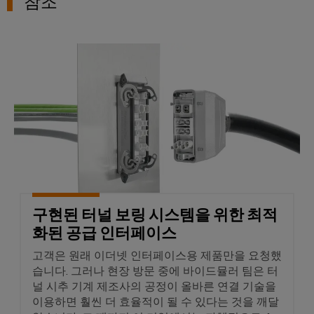
참조
제
구현된 터널 보링 시스템을 위
품
혁
신
업
계
를
위
한
실
용
적
인
결
구현된 터널 보링 시스템을 위한 최적
선
바
화된 공급 인터페이스
이
드
고객은 원래 이더넷 인터페이스용 제품만을 요청했
뮬
습니다. 그러나 현장 방문 중에 바이드뮬러 팀은 터
러
의
널 시추 기계 제조사의 공정이 올바른 연결 기술을
산
이용하면 훨씬 더 효율적이 될 수 있다는 것을 깨달
업