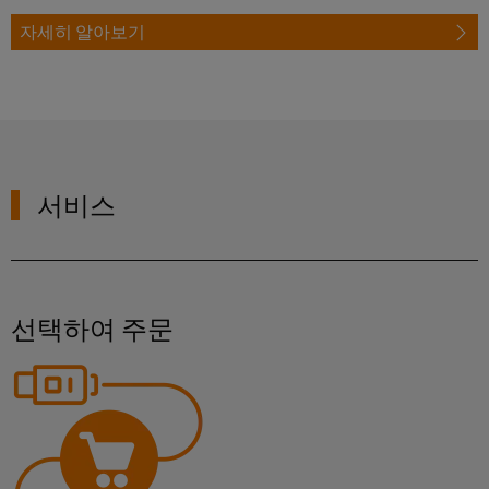
배
스
제
자세히 알아보기
오
기
조
일
업
ALL
및
SERVICES
체
가
자
스
PCB
동
통
커
화
합
서비스
넥
및
솔
터
소
루
션
및
프
을
PCB
트
통
단
웨
한
선택하여 주문
프
자
어
로
대
세
I/O
스
PCB
시
산
업
커
스
의
넥
템
안