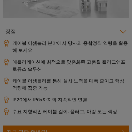
술
IIoT
전
템
기
지
및
함
및
기
원
자
솔
제
동
루
환
조
화
장점
일
션
경
업
파
렉
제
케이블 어셈블리 분야에서 당사의 종합정직 역량을 활용
체
분
트
트
해 보세요
품
장
산
너
로
치
규
화
네
닉
애플리케이션에 최적으로 맞춤화된 고품질 플러그앤프
를
정
자
위
트
로듀스 솔루션
스
준
한
동
워
혁
케이블 어셈블리를 통해 설치 노력을 대폭 줄이고 핵심
수
전
화
크
신
역량에 집중 가능
원
적
PSIRT
에
IIoT
인
공
IP20에서 IP6x까지의 지속적인 연결
배
너
및
급
엔
선
지
수요 지향적인 케이블 길이, 플러그, 마킹 또는 색상
자
장
지
수
관
리
동
치
니
방
리
화
어
법
지금 연락 주세요!