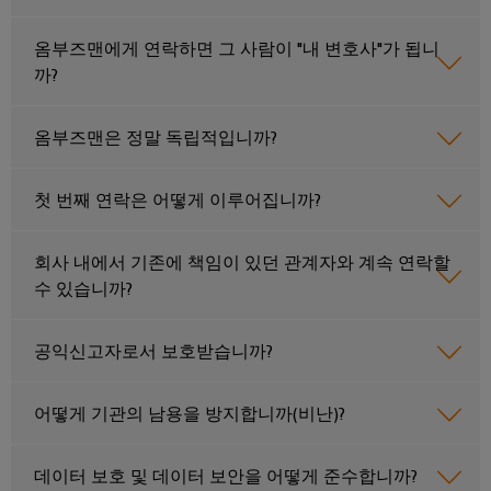
털
나
닛
증
치
스
엔
및
제
옴부즈맨에게 연락하면 그 사람이 "내 변호사"가 됩니
케
마
작
지
뉴
오
까?
의
이
트
니
스
렌
과
블,
계
어
레
제
지
케
옴부즈맨은 정말 독립적입니까?
를
량
링
터
맥
해
이
|
결
스
바
블
첫 번째 연락은 어떻게 이루어집니까?
하
고
마
이
는
객
PLC
트
솔
드
회사 내에서 기존에 책임이 있던 관계자와 계속 연락할
매
루
시
캐
뮬
션
수 있습니까?
거
스
비
러
진
데
템
닛
구
공익신고자로서 보호받습니까?
이
배
구
성
경
터
선
축
기
력
센
및
어떻게 기관의 남용을 방지합니까(비난)?
바
PCB
터
마
관
이
커
데
이
리
데이터 보호 및 데이터 보안을 어떻게 준수합니까?
이