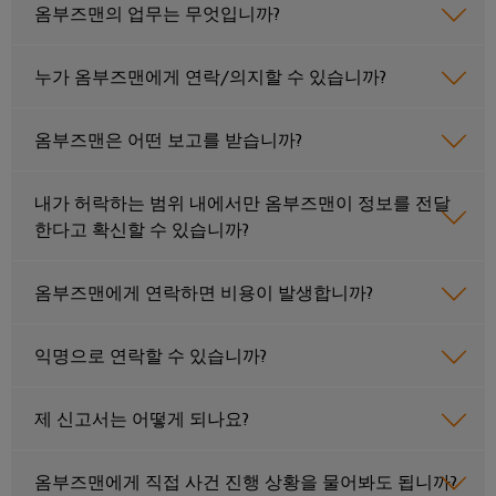
페
및
회
블
미
옴부즈맨의 업무는 무엇입니까?
특
어
디
및
정
인
요
인
이
지
이
입
누가 옴부즈맨에게 연락/의지할 수 있습니까?
구
사
더
털
벤
사
시
넷
엔
항
트
스
규
옴부즈맨은 어떤 보고를 받습니까?
을
지
템
충
제
디
니
족
및
준
지
캐
내가 허락하는 범위 내에서만 옴부즈맨이 정보를 전달
하
어
구
수
털
는
비
한다고 확신할 수 있습니까?
링
성
솔
플
닛
루
지
요
결
랫
및
션
옴부즈맨에게 연락하면 비용이 발생합니까?
점
소
선
폼
현
캐
컨
관
장
연
비
익명으로 연락할 수 있습니까?
대
설
리
결
닛
리
필
팅
정
케
빌
점
제 신고서는 어떻게 되나요?
드
보
이
딩
디
웨
배
및
블,
캐
지
비
선
옴부즈맨에게 직접 사건 진행 상황을 물어봐도 됩니까?
인
패
비