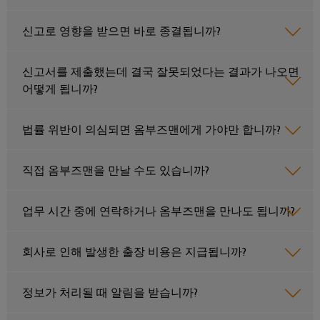
드
넥
그
터
뮬
터
레
센
신고로 영향을 받으면 바로 종결됩니까?
러
터
서
프
이
를
구
비
레
션
위
신고서를 제출했는데 결국 잘못되었다는 결과가 나오면
성
스
스
솔
한
어떻게 됩니까?
기
솔
루
실
루
션
션
업
험
법률 위반이 의심되면 옴부즈맨에게 가야만 합니까?
당
및
무
실
서
제
사
현
품
서
비
의
직접 옴부즈맨을 만날 수도 있습니까?
–
장
비
스
파
효
솔
스
인
율
트
업무 시간 중에 연락하거나 옴부즈맨을 만나도 됩니까?
루
적,
터
너
안
션
페
정
회사로 인해 발생한 출장 비용은 지급됩니까?
지
대
적,
이
확
원
리
스
장
시
점
정보가 처리될 때 알림을 받습니까?
가
기
배
스
능