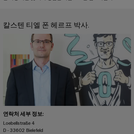
러
자
이
SNAP
제
드
인
대
드
IN
품
뮬
한국지사
더
뮬
연
러
칼스텐 티엘 폰 헤르프 박사.
플
스
러
결
조
한
러
트
소
기
립
회사
국
그
리
개
술
단
지
인
매
자
사
커
바
PUSH
치
대
넥
이
IN
도
스
한
전
터
드
결
트
국
이
뮬
선
현
립
지
PCB
러
실
기
사
커
로
의
술
맞
소
다
넥
175
춤
가
개
터
DC
오
년
형
연락처 세부 정보:
및
마
고
케
제
해
PCB
팩
이
Loebellstraße 4
이
품
결
단
트
크
D - 33602 Bielefeld
책
블
및