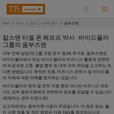
Start
회사
당사
규제 준수
옴부즈맨
온라인샵
Support Center
easyConnect
칼스텐 티엘 폰 헤르프 박사 - 바이드뮬러
그룹의 옴부즈맨
돌
돌
돌
돌
돌
돌
아
아
아
아
아
아
내부 연락 담당자(그룹 규정 준수 등)에 추가로, 옴부즈맨은
산업
가
가
가
가
가
가
바이드뮬러에서 또는 바이드뮬러의 비즈니스 활동과 관련하
기
기
기
기
기
기
여 비공개로 고충, 불법 행위 및 내부 규칙 위반을 신고하는 또
산
솔
제
서
한
회
다른 방법입니다. 목적은 직원, 비즈니스 파트너 및 바이드뮬
솔루션
러 자체에 대한 피해를 방지하는 것입니다.
업
루
품
비
국
사
션
스
지
바이드뮬러의 현직 및 전직 직원 뿐만 아니라 비즈니스 파트
바
제품
너도 외부 옴부즈맨에게 연락하여 정보를 전달할 수 있습니다
사
결
당
이
(희망하는 경우 익명으로).
선
사
기
맞
드
신고자에게는 옴부즈맨 사용이 무료입니다. 더 많은 정보, 불
술
춤
바
뮬
서비스
단
바
만 사항 제출 및 처리 방법은 다음 FAQ를 참조하십시오.
형
이