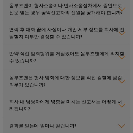
술
IIoT
전
템
옴부즈맨이 형사소송이나 민사소송절차에서 증인으로
기
지
및
함
및
신문 받는 경우 공익신고자의 신원을 공개해야 합니까?
기
원
자
솔
제
동
루
환
연락 후 대화 끝에 사실이나 개인 세부 정보를 회사에 전
조
화
일
션
경
달할지 여부만 결정할 수 있습니까?
업
파
렉
제
체
분
트
트
품
장
산
만약 직접 범죄행위를 저질렀어도 옴부즈맨에게 의지할
너
로
치
규
화
수 있습니까?
네
닉
를
정
자
위
트
스
준
한
동
워
옴부즈맨은 형사 범죄에 대한 정보를 직접 검찰에 넘길
혁
수
전
화
의무가 있습니까?
크
신
원
적
PSIRT
에
IIoT
인
공
회사 내 담당자에게 영향을 미치는 신고서는 어떻게 처
배
너
및
급
엔
리됩니까?
선
지
자
장
지
수
관
리
동
치
니
결과를 얻는데 얼마나 걸립니까?
방
리
화
어
법