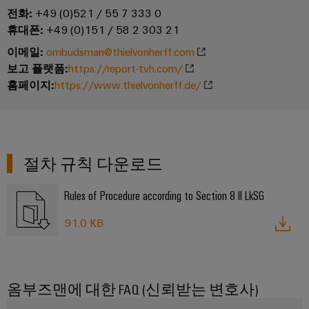
을
자
및
로
전화:
+49 (0)521 / 55 7 333 0
어
견
경
대
수
그
휴대폰:
+49 (0)151 / 58 2 303 21
셈
험
적
치
리
할
블
문
이메일:
ombudsman@thielvonherff.com
인
수
드
보고 플랫폼:
https://report-tvh.com/
리
의
클
지
있
홈페이지:
https://www.thielvonherff.de/
는
로
속
u-
신
3D
저
가
OS
세
속
이
계.
시
능
에
배
벤
스
성
지
건
송
트
절차 규칙 다운로드
템
컴
물
서
바
및
및
퓨
인
비
이
프
Rules of Procedure according to Section 8 II LkSG
구
팅
프
스
드
로
성
라
91.0 KB
뮬
Industrial
모
요
인
러
5G
션
소
프
컨
아
라
싱
설
전
구
케
카
옴부즈맨에 대한 FAQ (신뢰받는 변호사)
축
글
팅
시
이
데
의