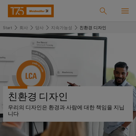
Start
회사
당사
지속가능성
친환경 디자인
온라인샵
Support Center
easyConnect
돌
돌
돌
돌
돌
돌
아
아
아
아
아
아
산업
가
가
가
가
가
가
기
기
기
기
기
기
산
솔
제
서
한
회
솔루션
업
루
품
비
국
사
친환경 디자인
션
스
지
바
우리의 디자인은 환경과 사람에 대한 책임을 지닙
제품
사
결
당
니다
이
선
사
기
맞
드
술
춤
바
뮬
서비스
단
바
형
이