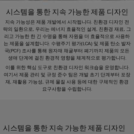
러
자
이
SNAP
제
드
인
시스템을 통한 지속 가능한 제품 디자인
대
드
IN
품
뮬
한국지사
더
뮬
연
지속 가능성은 제품 개발에서 시작됩니다. 친환경 디자인 전
러
플
스
러
결
조
략의 일환으로, 우리는 에너지 효율적인 설계, 친환경 재료, 그
한
러
트
소
기
립
회사
리고 가능한 한 긴 수명을 통해 자원을 더 효율적으로 사용하
국
그
리
개
술
단
는 제품을 설계합니다. 수평주기 평가(LCA) 및 제품 탄소 발자
지
인
매
자
국(PCF) 조사를 통해 원자재 채굴부터 폐기까지 제품의 모든
사
커
바
PUSH
치
생애 단계에 걸친 환경적 영향을 체계적으로 평가합니다.
대
넥
이
IN
도
스
한
이를 위한 핵심 도구로 친환경 디자인 워크숍을 운영합니다.
전
터
드
결
트
국
여기서 제품 관리 및 규정 준수 팀은 개발 초기 단계부터 포장
이
뮬
선
현
립
지
재, 재활용 가능성, 규제 물질 사용 등에 대한 구체적인 환경
PCB
러
실
기
요구사항을 수립합니다.
사
커
로
의
술
맞
소
다
넥
175
춤
가
개
터
DC
오
년
형
및
마
고
케
제
해
PCB
팩
이
이
품
결
시스템을 통한 지속 가능한 제품 디자인
단
트
크
책
블
및