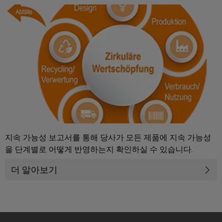
을
자
및
로
어
견
경
대
수
그
셈
험
적
치
리
할
블
문
인
수
드
리
의
클
지
있
는
로
속
u-
신
3D
저
가
OS
세
속
이
계.
시
능
에
배
벤
스
성
지
건
송
트
템
컴
물
서
바
및
및
퓨
인
비
이
지속 가능성 보고서를 통해 당사가 모든 제품에 지속 가능성
프
구
팅
프
스
을 단계별로 어떻게 반영하는지 확인하실 수 있습니다.
드
로
성
라
뮬
Industrial
모
요
더 알아보기
인
러
5G
션
소
프
컨
아
라
싱
설
전
구
케
카
축
글
팅
시
이
데
의