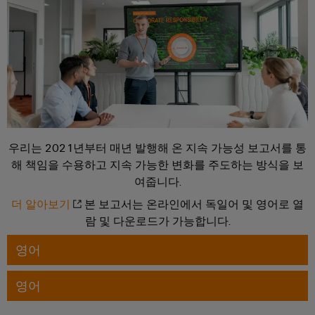
을
자
및
로
어
견
경
대
수
그
셈
험
적
치
리
할
블
문
인
수
드
리
의
클
지
있
는
로
속
u-
신
3D
저
가
OS
세
속
이
계.
시
능
에
배
벤
스
성
지
우리는 2021년부터 매년 발행해 온 지속 가능성 보고서를 통
건
송
트
해 책임을 수용하고 지속 가능한 변화를 주도하는 방식을 보
템
컴
물
서
바
및
여줍니다.
및
퓨
인
비
이
프
구
팅
더 알아보기
본 보고서는 온라인에서 독일어 및 영어로 열
프
스
드
로
성
람 및 다운로드가 가능합니다.
라
뮬
Industrial
모
요
인
영어
러
5G
션
소
프
컨
아
라
싱
설
전
구
영어
케
카
축
글
팅
시
이
데
의