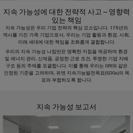
러
자
이
SNAP
제
드
인
지속 가능성에 대한 전략적 사고 – 영향력
대
드
IN
품
뮬
한국지사
더
뮬
있는 책임
연
러
플
스
러
결
조
지속 가능성은 우리 기업 전략의 핵심 요소입니다. 175년의
한
러
트
소
기
립
역사를 가진 가족 기업으로서, 우리는 기업 활동과 환경, 사회,
회사
국
그
리
개
미래 세대에 대한 책임을 조화롭게 결합합니다.
술
단
지
인
매
자
우리의 지속 가능성 나침반은 명확한 지침을 제공하며 환경
사
커
바
PUSH
치
대
및 에너지 관리, 신제품, 공정한 근로 조건, 투명한 기업 지배
넥
이
IN
도
스
한
구조 등의 주제를 포괄합니다. 이를 통해 우리는 GRI와 같은
전
터
드
결
인정된 기준을 고려하며, 유엔 지속가능발전목표(SDGs)의 목
트
국
이
뮬
선
현
표와 부합하도록 합니다.
립
지
PCB
러
실
기
사
커
로
의
술
맞
소
다
넥
175
춤
가
개
터
지속 가능성 보고서
DC
오
년
형
및
마
고
케
제
해
PCB
팩
이
이
품
결
단
트
크
책
블
및