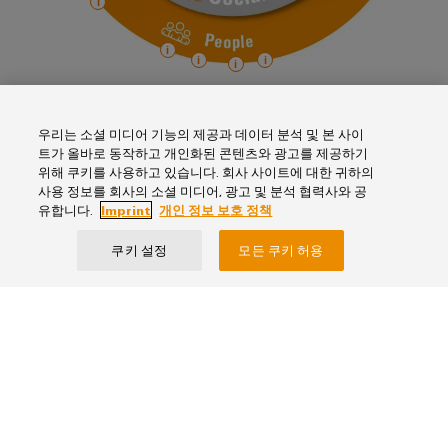
털
나
닛
증
치
스
엔
및
제
케
마
작
지
뉴
오
의
이
트
니
스
렌
과
블,
계
어
레
제
지
케
를
량
링
터
우리는 소셜 미디어 기능의 제공과 데이터 분석 및 본 사이
맥
해
이
트가 올바로 동작하고 개인화된 콘텐츠와 광고를 제공하기
|
결
스
위해 쿠키를 사용하고 있습니다. 회사 사이트에 대한 귀하의
바
블
하
고
Select an infopoint
사용 정보를 회사의 소셜 미디어, 광고 및 분석 협력사와 공
마
이
는
유합니다.
Imprint
개인 정보 보호 정책
객
PLC
트
솔
드
환경 경영
매
루
시
캐
뮬
쿠키 설정
모든 쿠키 허용
션
에너지 경영 및 기후 보호
거
스
비
러
진
데
템
시설 및 건물 관리
닛
구
이
배
구
성
디지털화
경
터
선
축
임프린트
기
력
미래 지향적인 제품과 솔루션
센
및
개인 정보 보호 정책
바
PCB
제품 안전성과 데이터
터
마
관
이
커
데
이
리
바이드뮬러코리아(주)
수명 주기 분석 및 관리
이