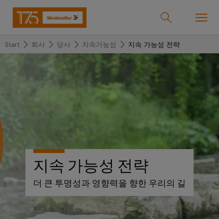
Start
회사
당사
지속가능성
지속 가능성 전략
온라인샵
Support Center
easyConnect
돌
돌
돌
돌
돌
돌
아
아
아
아
아
아
산업
가
가
가
가
가
가
기
기
기
기
기
기
산
솔
제
서
한
회
솔루션
업
루
품
비
국
사
지속 가능성 전략
션
스
지
바
제품
사
결
당
더 큰 투명성과 영향력을 향한 우리의 길
이
선
사
기
맞
드
술
춤
바
뮬
서비스
단
바
형
이