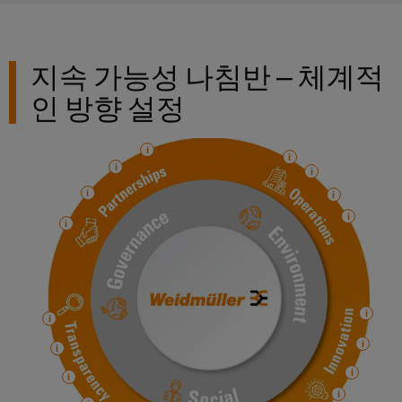
페
및
회
블
미
특
어
디
및
정
인
요
인
이
지
이
입
구
지속 가능성 나침반 – 체계적
사
더
털
벤
사
시
넷
엔
항
트
인 방향 설정
스
규
을
지
템
충
제
디
니
족
및
준
지
캐
하
어
구
수
털
는
비
링
성
솔
플
닛
루
지
요
결
랫
및
션
점
소
선
폼
현
캐
컨
관
장
연
비
대
설
리
결
닛
리
필
팅
정
케
빌
점
드
보
이
딩
디
웨
배
및
블,
캐
지
비
선
인
패
비