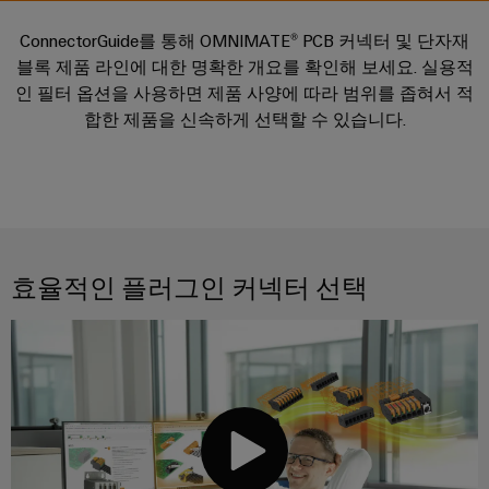
러
자
이
SNAP
제
드
인
대
드
ConnectorGuide를 통해 OMNIMATE® PCB 커넥터 및 단자재
IN
품
뮬
한국지사
더
블록 제품 라인에 대한 명확한 개요를 확인해 보세요. 실용적
뮬
연
러
플
스
인 필터 옵션을 사용하면 제품 사양에 따라 범위를 좁혀서 적
러
결
조
한
러
트
합한 제품을 신속하게 선택할 수 있습니다.
소
기
립
회사
국
그
리
개
술
단
지
인
매
자
사
커
바
PUSH
치
대
넥
이
IN
도
스
한
전
터
드
결
트
국
이
효율적인 플러그인 커넥터 선택
뮬
선
현
립
지
PCB
러
실
기
사
커
로
의
술
맞
소
다
넥
175
춤
가
개
터
DC
오
년
형
및
마
고
케
제
해
PCB
팩
이
이
품
결
단
트
크
책
블
및