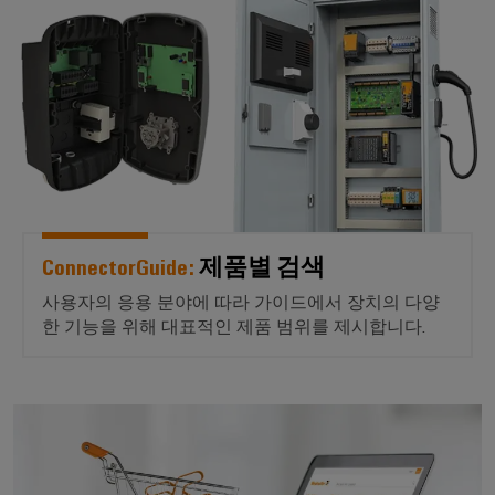
* ConnectorGuide:* 제품별 검색
페
및
회
블
미
특
어
디
및
정
인
요
인
이
지
이
입
구
사
더
털
벤
사
시
넷
엔
항
트
스
규
을
지
템
충
제
디
니
족
및
준
지
캐
하
어
구
수
털
는
비
링
성
솔
플
닛
ConnectorGuide:
제품별 검색
루
지
요
결
랫
및
션
점
소
사용자의 응용 분야에 따라 가이드에서 장치의 다양
선
폼
현
캐
한 기능을 위해 대표적인 제품 범위를 제시합니다.
컨
관
장
연
비
대
설
리
결
닛
리
필
팅
정
케
빌
점
드
*온라인 상점:* 필터를 사용하
보
이
딩
디
웨
배
및
블,
캐
지
비
선
인
패
비