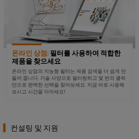
털
나
닛
증
치
스
엔
및
제
케
마
작
지
뉴
오
의
이
트
니
스
렌
과
블,
계
어
레
제
지
케
를
량
링
터
맥
해
이
|
결
온라인 상점:
필터를 사용하여 적합한
스
바
블
하
고
제품을 찾으세요
마
이
는
객
PLC
트
솔
드
온라인 상점의 지능형 필터는 제품 검색을 더 쉽게 만
매
루
시
캐
들어 줍니다. 기술 사양으로 필터링하고 몇 번의 클릭
뮬
션
거
스
만으로 완벽한 선택을 찾아보세요. 지금 바로 사용해
비
러
진
보시고 시간을 아끼세요!
데
템
닛
구
이
배
구
성
경
터
선
축
기
력
센
및
바
PCB
터
마
관
컨설팅 및 지원
이
커
데
이
리
이