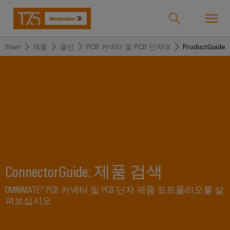
Start
제품
결선
PCB 커넥터 및 PCB 단자대
ProductGuide
온라인샵
Support Center
easyConnect
돌
돌
돌
돌
돌
돌
아
아
아
아
아
아
산업
가
가
가
가
가
가
기
기
기
기
기
기
산
솔
제
서
한
회
솔루션
업
루
품
비
국
사
ConnectorGuide: 제품 검색
션
스
지
바
제품
사
결
당
OMNIMATE® PCB 커넥터 및 PCB 단자 제품 포트폴리오를 살
이
펴보십시오
선
사
기
맞
드
술
춤
바
뮬
서비스
단
바
형
이