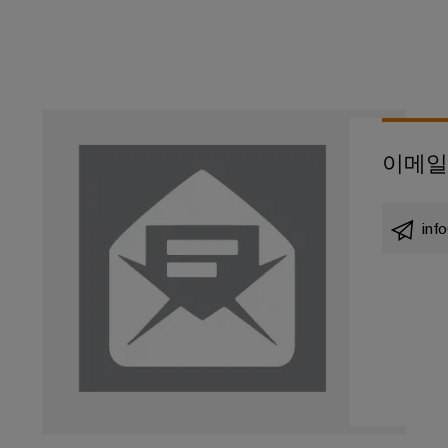
드
넥
그
터
뮬
터
레
센
러
터
서
프
이
를
구
비
레
션
위
성
스
스
솔
한
기
솔
루
실
루
이메일
션
션
업
험
당
및
무
실
서
제
사
현
품
서
비
inf
의
–
장
비
스
파
효
솔
스
인
율
트
루
적,
터
너
안
션
페
정
지
대
적,
이
확
원
리
스
장
시
점
가
기
배
스
능