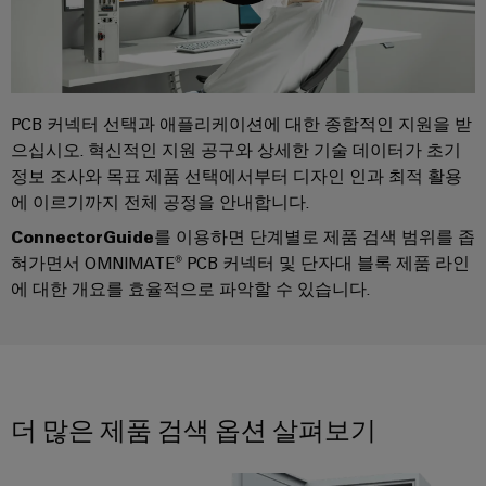
을
자
및
로
어
견
경
대
수
그
셈
험
적
치
리
할
블
문
인
수
드
리
의
클
지
있
PCB 커넥터 선택과 애플리케이션에 대한 종합적인 지원을 받
는
로
속
u-
으십시오. 혁신적인 지원 공구와 상세한 기술 데이터가 초기
신
3D
저
가
OS
정보 조사와 목표 제품 선택에서부터 디자인 인과 최적 활용
세
속
이
계.
시
능
에
에 이르기까지 전체 공정을 안내합니다.
배
벤
스
성
지
건
ConnectorGuide
를 이용하면 단계별로 제품 검색 범위를 좁
송
트
템
컴
혀가면서 OMNIMATE® PCB 커넥터 및 단자대 블록 제품 라인
물
서
바
및
및
퓨
에 대한 개요를 효율적으로 파악할 수 있습니다.
인
비
이
프
구
팅
프
스
드
로
성
라
뮬
Industrial
모
요
인
러
5G
션
소
프
컨
아
라
더 많은 제품 검색 옵션 살펴보기
싱
설
전
구
케
카
축
글
팅
시
이
데
의