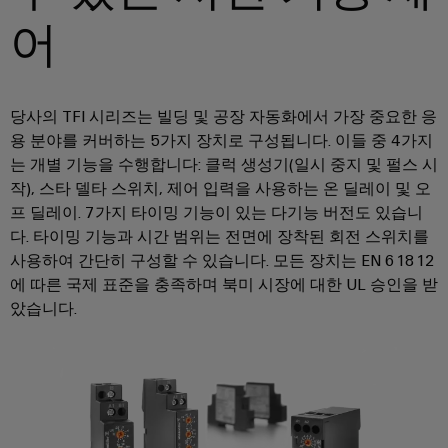
을
자
및
로
어
견
어
경
대
수
그
셈
험
적
치
리
할
블
문
인
수
드
리
의
클
지
있
당사의 TFI 시리즈는 빌딩 및 공장 자동화에서 가장 중요한 응
는
로
속
u-
용 분야를 커버하는 5가지 장치로 구성됩니다. 이들 중 4가지
신
3D
저
가
OS
세
는 개별 기능을 수행합니다: 클럭 생성기(일시 중지 및 펄스 시
속
이
계.
시
능
에
작), 스타 델타 스위치, 제어 입력을 사용하는 온 딜레이 및 오
배
벤
스
성
지
프 딜레이. 7가지 타이밍 기능이 있는 다기능 버전도 있습니
건
송
트
템
컴
다. 타이밍 기능과 시간 범위는 전면에 장착된 회전 스위치를
물
서
바
및
사용하여 간단히 구성할 수 있습니다. 모든 장치는 EN 61812
및
퓨
인
비
이
프
에 따른 국제 표준을 충족하며 북미 시장에 대한 UL 승인을 받
구
팅
프
스
드
로
았습니다.
성
라
뮬
Industrial
모
요
인
러
5G
션
소
프
컨
아
라
싱
설
전
구
케
카
축
글
팅
시
이
데
의