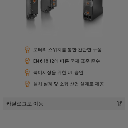
페
및
회
블
미
특
어
디
및
정
인
요
인
이
지
이
입
구
사
더
털
벤
사
시
넷
엔
항
트
스
규
을
지
템
충
제
디
니
족
및
준
로터리 스위치를 통한 간단한 구성
지
캐
하
어
구
수
털
는
비
링
EN 61812에 따른 국제 표준 준수
성
솔
플
닛
루
지
요
결
북미시장을 위한 UL 승인
랫
및
션
점
소
선
폼
현
설치 설계 및 소형 산업 설계로 제공
캐
컨
관
장
연
비
대
설
리
결
닛
리
필
팅
정
카탈로그로 이동
케
빌
점
드
보
이
딩
디
웨
배
및
블,
캐
지
비
선
인
패
비