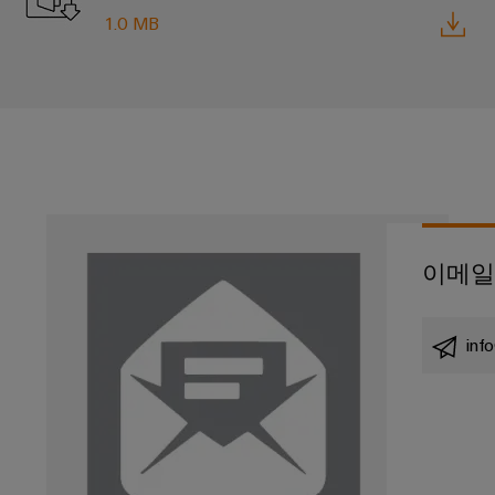
전
터
1.0 MB
산
한
서
작
업
비
동
용
보
스
이
장
원
더
태
천
넷
양
장
광
제
치
발
어
제
이메일
전
장
조
자
치
사
원
inf
효
(OEM)
터
율
치
성
을
패
위
널
한
태