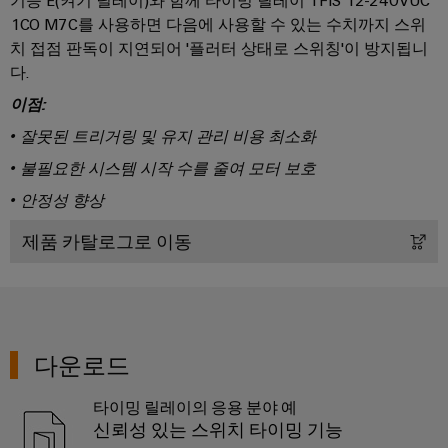
기능 E(켜기 딜레이)와 함께 타이밍 릴레이 TFIS 12-240VUC
배
스
제
1CO M7C를 사용하면 다음에 사용할 수 있는 수치까지 스위
오
기
조
치 접점 판독이 지연되어 '플러터 상태로 스위칭'이 방지됩니
일
업
ALL
다.
및
SERVICES
체
이점:
가
자
스
• 잘못된 트리거링 및 유지 관리 비용 최소화
PCB
동
통
커
화
• 불필요한 시스템 시작 수를 줄여 모터 보호
합
넥
및
솔
• 안정성 향상
터
소
루
션
제품 카탈로그로 이동
및
프
을
PCB
트
통
단
웨
한
프
자
어
로
대
세
다운로드
I/O
스
PCB
시
산
타이밍 릴레이의 응용 분야 예
업
커
스
의
신뢰성 있는 스위치 타이밍 기능
넥
템
안