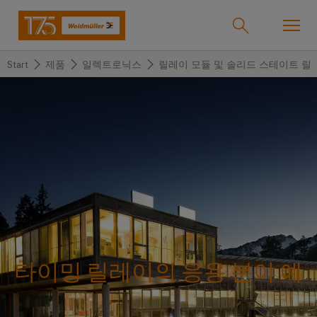
Start
제품
일렉트로닉스
릴레이 모듈 및 솔리드 스테이트 릴
온라인샵
Support Center
easyConnect
돌
돌
돌
돌
돌
돌
아
아
아
아
아
아
산업
가
가
가
가
가
가
기
기
기
기
기
기
산
솔
제
서
한
회
솔루션
업
루
품
비
국
사
션
스
지
바
제품
사
결
당
이
타이밍 릴레이의 응용 분야 예
선
사
기
맞
드
술
춤
바
뮬
서비스
단
바
형
이