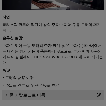
연
체
루
로
산
션
증
부
벌
업
및
폭
품
박
작업:
제
자
기
품
람
동
플라스틱 컨투어 절단기 상의 주파수 제어 구동 모터의 환기
교
와
회
화
수
작동.
육
측
및
소
솔루션 설명:
과
산
정
이
에
정
주파수 제어 구동 모터의 추가 환기. 낮은 주파수(10 Hz)에서
업
트
너
벤
및
는 내장된 환기 기능이 충분하지 않으므로, 추가 팬이 사용되
지
IoT
랜
트
전
웨
며 타이밍 릴레이 TFIS 24-240VUC 1CO OFFC에 의해 제어된
스
환
산
다.
비
디
듀
의
업
나
핵
지
이점:
서
심
보
털
• 모터의 냉각 보장
기
안
전
경
술
• 과열로 인한 조기 엔진 마모 방지
자
디
로
험
산
서
부
지
제품 카탈로그로 이동
의
업
품
털
수
서
하
주
소