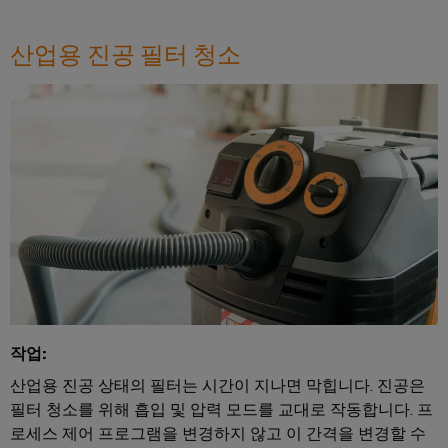
털
나
닛
증
치
스
엔
및
제
케
산업용 진공 필터 청소
마
작
지
뉴
오
의
이
트
니
스
렌
과
블,
계
어
레
제
지
케
를
량
링
터
맥
해
이
|
결
스
바
블
하
고
마
이
는
객
PLC
트
솔
드
매
루
시
캐
뮬
션
거
스
비
러
진
데
템
닛
구
이
배
구
성
경
터
선
축
작업:
기
력
센
및
산업용 진공 상태의 필터는 시간이 지나면 막힙니다. 진공은
바
PCB
터
마
관
필터 청소를 위해 흡입 및 압력 모드를 교대로 작동합니다. 프
이
커
데
이
리
로세스 제어 프로그램을 변경하지 않고 이 간격을 변경할 수
이