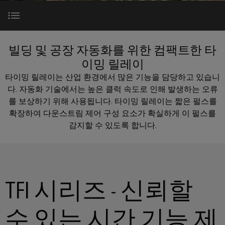
러
자
이
SNAP
제
드
인
대
드
IN
품
뮬
한국지사
더
뮬
연
러
플
스
TFI 시리즈
러
결
조
빌딩 및 공장 자동화를 위한 컴팩트한 타
한
러
트
소
기
립
회사
이밍 릴레이
국
그
리
개
술
단
산업용 진공 필터 청소
지
타이밍 릴레이는 산업 환경에서 많은 기능을 담당하고 있습니
인
매
자
다. 자동화 기술에서는 높은 클럭 속도로 인해 발생하는 오류
사
커
바
PUSH
치
대
를 보상하기 위해 사용됩니다. 타이밍 릴레이는 짧은 펄스를
추출 시스템
넥
이
IN
도
스
한
확장하여 다운스트림 제어 구성 요소가 확실하게 이 펄스를
전
터
드
결
트
국
이
감지할 수 있도록 합니다.
뮬
선
플라스틱 컨투어 절단기
현
립
지
PCB
러
실
기
사
커
로
의
술
맞
소
다
유체 수준 모니터링
넥
175
춤
가
개
터
DC
TFI 시리즈 - 신뢰할
오
년
형
및
마
고
다운로드
케
제
해
PCB
팩
이
수 있는 시간 기능 제
이
품
결
단
트
크
책
블
및