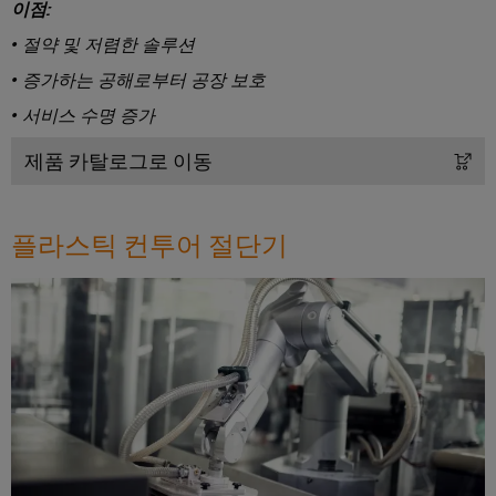
릴
솔
이점:
솔
솔
링
레
루
루
루
• 절약 및 저렴한 솔루션
데
션
이
션
션
이
• 증가하는 공해로부터 공장 보호
모
에
파
터
IIoT
• 서비스 수명 증가
듈
너
트
및
및
기
지
너
제품 카탈로그로 이동
자
솔
술
저
찾
동
리
제
장
기
소
드
품
플라스틱 컨투어 절단기
에
프
스
너
카
지
트
테
탈
행
스
웨
이
로
토
사
어
리
트
그
및
지
릴
박
산
시
수
레
스
람
업
리
템
이
회
분
(ESS)
및
용
석
절
교
글
솔