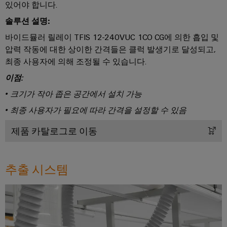
드
넥
그
있어야 합니다.
터
뮬
터
레
센
솔루션 설명:
러
터
서
프
이
바이드뮬러 릴레이 TFIS 12-240VUC 1CO CG에 의한 흡입 및
를
구
비
레
션
위
압력 작동에 대한 상이한 간격들은 클럭 발생기로 달성되고,
성
스
스
솔
한
최종 사용자에 의해 조정될 수 있습니다.
기
솔
루
실
루
이점:
션
션
업
험
당
• 크기가 작아 좁은 공간에서 설치 가능
및
무
실
서
제
사
• 최종 사용자가 필요에 따라 간격을 설정할 수 있음
현
품
서
비
의
–
장
비
스
제품 카탈로그로 이동
파
효
솔
스
인
율
트
루
적,
터
너
안
션
추출 시스템
페
정
지
대
적,
이
확
원
리
스
장
시
점
가
기
배
스
능