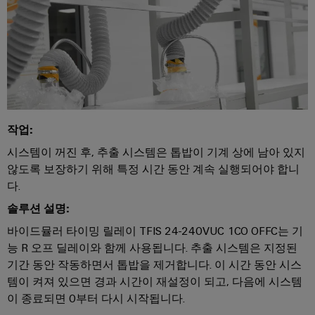
술
IIoT
전
템
기
지
및
함
및
기
원
자
솔
제
동
루
환
조
화
일
션
경
업
파
렉
제
체
분
트
트
품
장
산
너
로
작업:
치
규
화
네
닉
를
시스템이 꺼진 후, 추출 시스템은 톱밥이 기계 상에 남아 있지
정
자
위
트
스
않도록 보장하기 위해 특정 시간 동안 계속 실행되어야 합니
준
한
동
워
다.
혁
수
전
화
크
신
솔루션 설명:
원
적
PSIRT
에
IIoT
바이드뮬러 타이밍 릴레이 TFIS 24-240VUC 1CO OFFC는 기
인
공
배
너
능 R 오프 딜레이와 함께 사용됩니다. 추출 시스템은 지정된
및
급
엔
선
지
기간 동안 작동하면서 톱밥을 제거합니다. 이 시간 동안 시스
자
장
지
수
템이 켜져 있으면 경과 시간이 재설정이 되고, 다음에 시스템
관
리
동
치
니
방
이 종료되면 0부터 다시 시작됩니다.
리
화
어
법