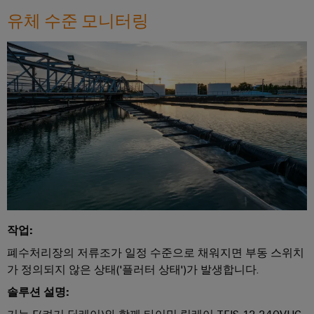
비
우
문
유체 수준 모니터링
기
스
징
옵
계
플
션
기
랫
낙
계
폼
뢰
eShop
및
공
easyConnect
및
OCI
장
서
자
발
인
지
동
전
터
화
보
소
의
페
호
다
제
이
양
어
PV
스
한
부
장
접
작업:
EDI
문
치
속
을
인
폐수처리장의 저류조가 일정 수준으로 채워지면 부동 스위치
반
위
터
가 정의되지 않은 상태('플러터 상태')가 발생합니다.
한
솔
Fieldbus
페
기
솔루션 설명:
루
분
이
기
션