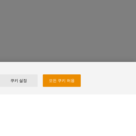
너십을 통한 부가 가치 경험
쿠키 설정
모든 쿠키 허용
서비스