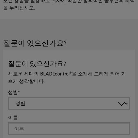
술
IIoT
오랜 경험을 활용하고 귀사에 적합한 창의적인 솔루션의 혜택
전
템
기
을 누리십시오.
지
및
함
및
기
원
자
솔
제
동
루
환
조
화
일
션
경
업
파
렉
질문이 있으신가요?
제
체
분
트
트
품
장
산
너
로
치
규
질문이 있으신가요?
화
네
닉
를
정
자
위
트
스
새로운 세대의 BLADEcontrol®을 소개해 드리게 되어 기
준
한
동
워
쁘게 생각합니다.
혁
수
전
화
크
신
성별
원
적
PSIRT
에
IIoT
인
공
배
너
및
급
엔
선
지
자
이름
장
지
수
관
리
동
치
니
방
리
화
어
법