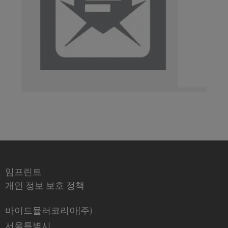
비
우
문
기
스
징
옵
계
플
션
기
랫
낙
계
폼
뢰
eShop
및
공
easyConnect
및
OCI
장
서
자
발
인
지
동
전
터
화
보
소
의
페
호
다
제
이
양
어
PV
스
한
부
장
접
EDI
문
임프린트
치
속
을
인
개인 정보 보호 정책
반
위
터
한
솔
Fieldbus
페
바이드뮬러코리아(주)
기
루
분
이
기
서울특별시
션