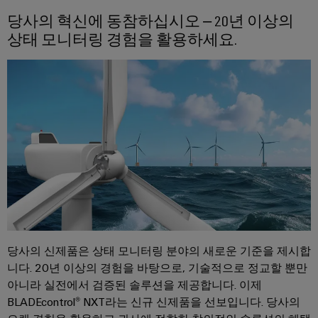
드
넥
그
터
뮬
당사의 혁신에 동참하십시오 – 20년 이상의
터
레
센
러
상태 모니터링 경험을 활용하세요.
터
서
프
이
를
구
비
레
션
위
성
스
스
솔
한
기
솔
루
실
루
션
션
업
험
당
및
무
실
서
제
사
현
품
서
비
의
–
장
비
스
파
효
솔
스
인
율
트
루
적,
터
너
안
션
페
정
당사의 신제품은 상태 모니터링 분야의 새로운 기준을 제시합
지
대
적,
이
니다. 20년 이상의 경험을 바탕으로, 기술적으로 정교할 뿐만
확
원
리
스
장
아니라 실전에서 검증된 솔루션을 제공합니다. 이제
시
점
가
기
BLADEcontrol® NXT라는 신규 신제품을 선보입니다. 당사의
배
스
능