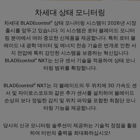
러
자
이
SNAP
제
드
인
차세대 상태 모니터링
대
드
IN
품
뮬
한국지사
더
뮬
연
차세대 BLADEcontrol® 상태 모니터링 시스템이 2026년 시장
러
플
스
러
결
조
출시를 앞두고 있습니다. 이 시스템은 로터 블레이드 모니터
한
러
트
소
기
립
회사
링 분야에서 여러 중요한 신제품을 제공합니다. 특히 로터 블
국
그
리
개
술
단
레이드 내 광학 데이터 및 에너지 전송 기술은 번개로 인한 서
지
인
매
자
지 전압에 특히 강인한 시스템을 보증하는 혁신입니다.
사
커
바
PUSH
치
BLADEcontrol® NXT는 신규 센서 기술을 적용하여 상태 모니
대
넥
이
IN
도
터링 범위를 확장합니다.
스
한
전
터
드
결
트
국
이
뮬
선
현
립
지
BLADEcontrol® NXT는 각 블레이드의 두 위치에 3D 가속도 센
PCB
러
실
기
서 및 자이로스코프와 같은 추가 센서를 설치하여 블레이드
사
커
로
의
술
맞
손상의 보다 정밀한 감지 및 위치 파악을 포함한 최첨단 모니
소
다
넥
175
춤
가
터링 기능을 제공합니다.
개
터
DC
오
년
형
및
마
고
케
제
당사의 신규 모니터링 솔루션이 제공하는 기술적 장점을 활용
해
PCB
팩
이
이
품
결
하여 터빈의 출력을 최대화하십시오!
단
트
크
책
블
및