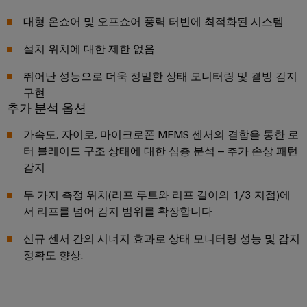
털
나
닛
증
치
스
엔
및
대형 온쇼어 및 오프쇼어 풍력 터빈에 최적화된 시스템
제
케
마
작
지
뉴
오
설치 위치에 대한 제한 없음
의
이
트
니
스
렌
과
블,
계
어
레
제
지
뛰어난 성능으로 더욱 정밀한 상태 모니터링 및 결빙 감지
케
를
량
링
터
구현
맥
해
이
추가 분석 옵션
|
결
스
바
블
하
고
가속도, 자이로, 마이크로폰 MEMS 센서의 결합을 통한 로
마
이
는
객
PLC
터 블레이드 구조 상태에 대한 심층 분석 – 추가 손상 패턴
트
솔
드
매
루
감지
시
캐
뮬
션
거
스
비
러
두 가지 측정 위치(리프 루트와 리프 길이의 1/3 지점)에
진
데
템
닛
구
서 리프를 넘어 감지 범위를 확장합니다
이
배
구
성
경
신규 센서 간의 시너지 효과로 상태 모니터링 성능 및 감지
터
선
축
기
력
정확도 향상.
센
및
바
PCB
터
마
관
이
커
데
이
리
이