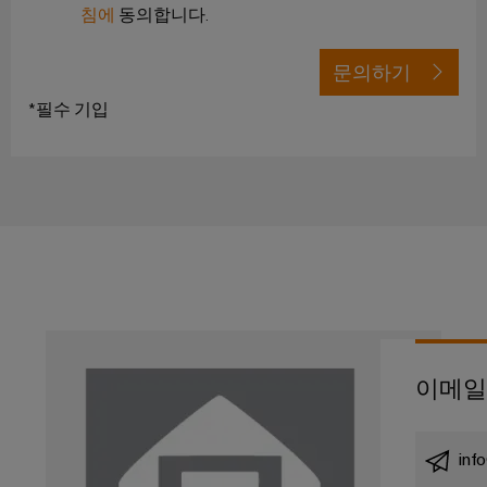
연
침에
동의합니다.
체
루
로
산
션
증
부
벌
업
및
폭
문의하기
품
박
제
자
기
품
람
동
*필수 기입
교
와
회
화
수
육
측
및
소
과
산
정
이
에
정
업
트
너
벤
및
지
IoT
랜
트
전
웨
스
환
산
비
디
듀
의
업
나
핵
지
서
심
보
털
기
안
전
경
술
이메일
자
디
로
험
산
서
부
지
의
업
품
털
inf
수
서
하
주
소