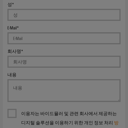
릴
솔
솔
솔
성
링
레
루
루
루
데
션
이
션
션
이
모
에
파
터
E-Mail
IIoT
듈
너
트
및
및
기
지
너
자
솔
술
저
찾
동
회사명
리
제
장
기
소
드
품
에
프
스
너
카
지
트
내용
테
탈
행
스
웨
이
로
토
사
어
리
트
그
및
지
릴
박
산
시
수
레
스
람
업
리
템
이
이용자는 바이드뮬러 및 관련 회사에서 제공하는
회
분
(ESS)
및
용
석
디지털 솔루션을 이용하기 위한 개인 정보 처리
방
절
교
글
솔