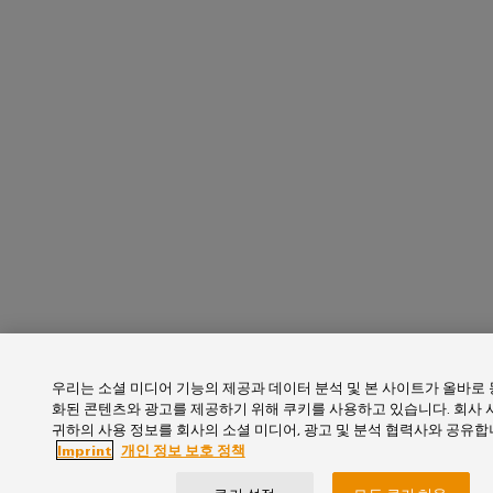
바
를
위
이
한
드
현
뮬
대
적
러
디
산
지
털
업
솔
용
루
AI
션
조
원
선
격
업
액
해
세
운
스
우리는 소셜 미디어 기능의 제공과 데이터 분석 및 본 사이트가 올바로
산
화된 콘텐츠와 광고를 제공하기 위해 쿠키를 사용하고 있습니다. 회사 
업
귀하의 사용 정보를 회사의 소셜 미디어, 광고 및 분석 협력사와 공유합
산
을
Imprint
개인 정보 보호 정책
위
업
한