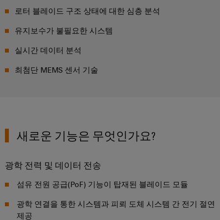
페
및
회
블
미
특
로터 블레이드 구조 상태에 대한 심층 분석
어
디
및
정
인
요
인
이
지
이
유지보수가 불필요한 시스템
입
구
사
더
털
벤
사
시
실시간 데이터 분석
넷
엔
항
트
스
규
을
지
템
최첨단 MEMS 센서 기술
충
제
디
니
족
및
준
지
캐
하
어
구
수
털
는
비
링
성
솔
플
닛
루
지
요
결
랫
및
션
점
소
새로운 기능은 무엇인가요?
선
폼
현
캐
컨
관
장
연
비
대
설
리
광학 전력 및 데이터 전송
결
닛
리
필
팅
정
케
빌
점
섬유 전원 공급(PoF) 기능이 탑재된 블레이드 모듈
드
보
이
딩
디
웨
배
및
광학 연결을 통한 시스템과 피뢰 도체 시스템 간 전기 절연
블,
캐
지
비
선
인
제공
패
비