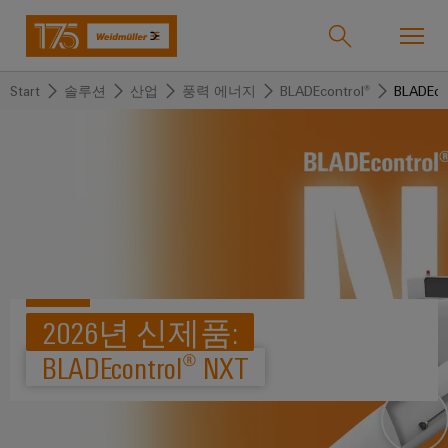
Start
솔루션
산업
풍력 에너지
BLADEcontrol®
BLADEco
온라인샵
Support Center
easyConnect
돌
돌
돌
돌
돌
돌
아
아
아
아
아
아
산업
가
가
가
가
가
가
기
기
기
기
기
기
산
솔
제
서
한
회
솔루션
업
루
품
비
국
사
2026년 신제품:
션
스
지
바
BLADEcontrol® NXT
제품
사
결
당
이
선
사
기
맞
드
술
춤
바
뮬
서비스
단
바
형
이