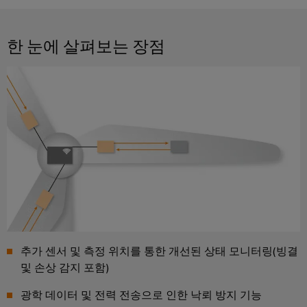
을
자
및
로
어
견
경
대
수
그
셈
험
적
한 눈에 살펴보는 장점
치
리
할
블
문
인
수
드
리
의
클
지
있
는
로
속
u-
신
3D
저
가
OS
세
속
이
계.
시
능
에
배
벤
스
성
지
건
송
트
템
컴
물
서
바
및
및
퓨
인
비
이
프
구
팅
프
스
드
로
성
라
뮬
Industrial
모
요
인
러
5G
션
소
프
추가 센서 및 측정 위치를 통한 개선된 상태 모니터링(빙결
컨
아
라
및 손상 감지 포함)
싱
설
전
구
케
카
축
글
팅
시
광학 데이터 및 전력 전송으로 인한 낙뢰 방지 기능
이
데
의