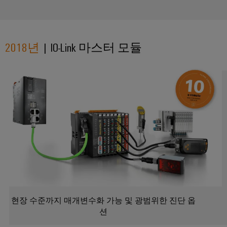
생
공
산
의
구
미
2018년
| IO-Link 마스터 모듈
래
자
동
송
머
전
신
및
배
소
전
프
현
트
대
에
웨
너
어
지
네
마
트
워
커
현장 수준까지 매개변수화 가능 및 광범위한 진단 옵
크
션
의
산