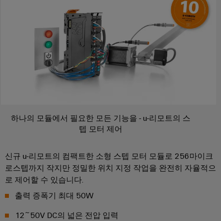
산
업
을
어
위
한
셈
솔
블
루
션
리
서
풍
비
력
스
에
하나의 모듈에서 필요한 모든 기능을 - u-리모트의 스
너
조
텝 모터 제어
지
립
풍
단
신규 u-리모트의 컴팩트한 소형 스텝 모터 모듈로 256마이크
력
자
에
로스텝까지 작지만 정밀한 위치 지정 작업을 완전히 자율적으
너
대
로 제어할 수 있습니다.
지
레
출력 증폭기 최대 50W
운
일
영
의
12~50V DC의 넓은 전압 입력