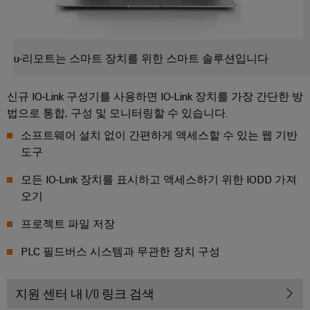
제
품
u-리모트는 스마트 장치를 위한 스마트 솔루션입니다
혁
신
신규 IO-Link 구성기를 사용하면 IO-Link 장치를 가장 간단한 방
업
법으로 통합, 구성 및 모니터링할 수 있습니다.
계
를
소프트웨어 설치 없이 간편하게 액세스할 수 있는 웹 기반
위
한
도구
실
용
모든 IO-Link 장치를 표시하고 액세스하기 위한 IODD 가져
적
인
오기
결
선
프로젝트 파일 저장
바
이
드
PLC 필드버스 시스템과 무관한 장치 구성
뮬
러
의
산
지원 센터 내 I/O 링크 검색
업