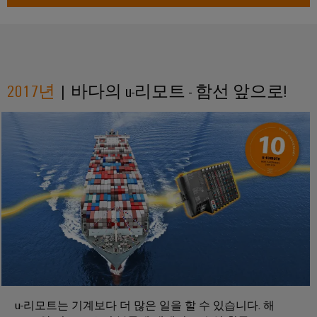
바
를
위
이
한
드
현
뮬
대
적
러
디
2017년
| 바다의 u-리모트 - 함선 앞으로!
산
지
털
업
솔
용
루
AI
션
조
원
선
격
업
액
해
세
운
스
산
업
산
을
위
업
u-리모트는 기계보다 더 많은 일을 할 수 있습니다. 해
한