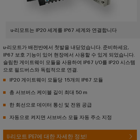
엔
양
에
지
너
니
지
어
활
용
u-리모트는 IP20 세계를 IP67 세계와 연결합니다
링
및
철
u-리모트가 배전반에서 첫발을 내딛었습니다. 준비하세요,
시
도
IP67 보호 기능이 있어 현장에서 사용할 수 있게 되었습니다.
각
레
슬림한 게이트웨이 모듈을 사용하여 IP67 I/O를 IP20 시스템
일
화
운
으로 필드버스와 독립적으로 연결.
도
송
IP20 게이트웨이 모듈당 15개의 IP67 모듈
구
의
기
총 서브버스 케이블 길이 최대 50 m
후
에
친
너
화
한 회선으로 데이터 통신 및 전원 공급
지
적
모
자동으로 켜지면 서브버스 모듈 자동 주소 지정
측
빌
정
리
티
U-리모트 IP67에 대한 자세한 정보!