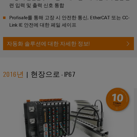
련 입력 및 출력 신호 통합
전
터
산
한
서
작
Profisafe를 통해 고장 시 안전한 통신, EtherCAT 또는 CC-
업
비
동
Link IE 안전에 대한 페일 세이프
용
보
스
이
장
원
더
자동화 솔루션에 대한 자세한 정보!
태
천
넷
양
장
광
제
치
발
어
2016년
| 현장으로 - IP67
제
전
장
조
자
치
사
원
효
(OEM)
터
율
치
성
을
패
위
널
한
태