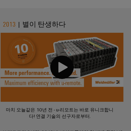
술
IIoT
전
템
기
지
및
함
및
기
원
자
솔
제
2013
| 별이 탄생하다
동
루
환
조
화
일
션
경
업
파
렉
제
체
분
트
트
품
장
산
너
로
치
규
화
네
닉
를
정
자
위
트
스
준
한
동
워
혁
수
전
화
크
신
원
적
PSIRT
에
IIoT
인
공
배
너
및
급
엔
선
지
마치 오늘같은 10년 전 - u-리모트는 바로 유니크합니
자
장
지
수
다! 연결 기술의 선구자로부터.
관
리
동
치
니
방
리
화
어
법