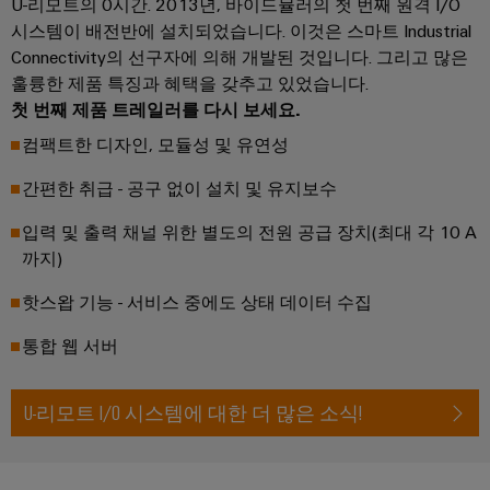
릴
U-리모트의 0시간. 2013년, 바이드뮬러의 첫 번째 원격 I/O
솔
솔
솔
링
레
시스템이 배전반에 설치되었습니다. 이것은 스마트 Industrial
루
루
루
데
션
Connectivity의 선구자에 의해 개발된 것입니다. 그리고 많은
이
션
션
이
훌륭한 제품 특징과 혜택을 갖추고 있었습니다.
모
에
파
터
IIoT
첫 번째 제품 트레일러를 다시 보세요.
듈
너
트
및
및
컴팩트한 디자인, 모듈성 및 유연성
기
지
너
자
솔
술
저
찾
간편한 취급 - 공구 없이 설치 및 유지보수
동
리
제
장
기
소
드
입력 및 출력 채널 위한 별도의 전원 공급 장치(최대 각 10 A
품
에
프
스
너
까지)
카
지
트
테
탈
행
스
핫스왑 기능 - 서비스 중에도 상태 데이터 수집
웨
이
로
토
사
어
리
트
통합 웹 서버
그
및
지
릴
박
산
시
수
레
스
람
업
U-리모트 I/O 시스템에 대한 더 많은 소식!
리
템
이
회
분
(ESS)
및
용
석
절
교
글
솔