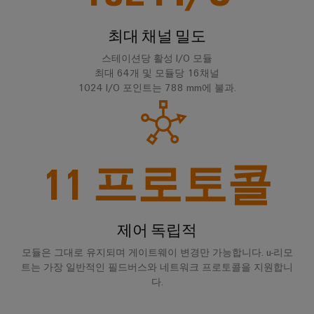
드
넥
그
터
뮬
터
레
센
최대 채널 밀도
러
터
서
프
이
를
구
비
레
션
스테이션당 활성 I/O 모듈
위
성
최대 64개 및 모듈당 16채널
스
스
솔
한
1024 I/O 포인트는 788 mm에 불과.
기
솔
루
실
루
션
션
업
험
당
및
무
실
서
제
사
현
품
서
비
11
프로토콜
의
–
장
비
스
파
효
솔
스
인
율
트
루
적,
터
너
안
제어 독립적
션
페
정
지
대
적,
이
모듈은 그대로 유지되며 게이트웨이 변경만 가능합니다. u-리모
확
원
리
트는 가장 일반적인 필드버스와 네트워크 프로토콜을 지원합니
스
장
시
다.
점
가
기
배
스
능