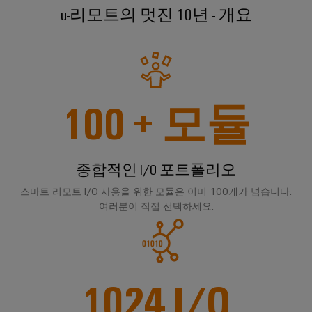
털
나
닛
u-리모트의 멋진 10년 - 개요
증
치
스
엔
및
제
케
마
작
지
뉴
오
의
이
트
니
스
렌
과
블,
계
어
레
제
지
케
를
량
링
터
맥
해
100
+ 모듈
이
|
결
스
바
블
하
고
마
이
는
객
PLC
트
솔
드
종합적인 I/O 포트폴리오
매
루
시
캐
뮬
션
거
스
비
스마트 리모트 I/O 사용을 위한 모듈은 이미 100개가 넘습니다.
러
진
데
템
여러분이 직접 선택하세요.
닛
구
이
배
구
성
경
터
선
축
기
력
센
및
바
PCB
터
마
관
1024
I/O
이
커
데
이
리
이