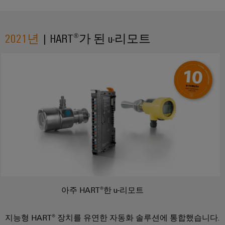
결
선
혁
신
2021년
| HART®가 된 u-리모트
환경
제품
규정
준수
확인
RoHS,
REACH,
SCIP
및 PCF
선언서
간편하
고 빠
른 다
운로드
아주 HART®한 u-리모트
바
이
드
지능형 HART® 장치를 유연한 자동화 솔루션에 통합했습니다.