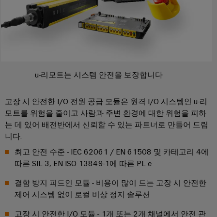
배
스
제
오
기
조
일
업
ALL
및
SERVICES
체
가
자
스
PCB
동
u-리모트는 시스템 안전을 보장합니다
통
커
화
합
넥
및
솔
고장 시 안전한 I/O 전원 공급 모듈은 원격 I/O 시스템인 u-리
터
소
루
모트를 위험을 줄이고 사람과 주변 환경에 대한 위험을 피하
션
및
프
을
는 데 있어 배전반에서 신뢰할 수 있는 파트너로 만들어 드립
PCB
트
통
니다.
단
웨
한
최고 안전 수준 - IEC 62061 / EN 61508 및 카테고리 4에
프
자
어
로
따른 SIL 3, EN ISO 13849-1에 따른 PL e
대
세
I/O
스
결함 방지 피드인 모듈 - 비용이 많이 드는 고장 시 안전한
PCB
시
산
제어 시스템 없이 로컬 비상 정지 솔루션
업
커
스
의
넥
템
고장 시 안전한 I/O 모듈 - 1개 또는 2개 채널에서 안전 관
안