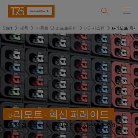
Start
제품
자동화 및 소프트웨어
I/O 시스템
u-리모트 차
온라인샵
Support Center
easyConnect
돌
돌
돌
돌
돌
돌
아
아
아
아
아
아
산업
가
가
가
가
가
가
기
기
기
기
기
기
산
솔
제
서
한
회
솔루션
업
루
품
비
국
사
션
스
지
바
제품
u-리모트 - 혁신 퍼레이드
사
결
당
이
선
사
기
맞
드
고객의 곁에서 더 나은 리모트 I/O 시스템을 위하여
술
춤
바
뮬
서비스
단
바
형
이