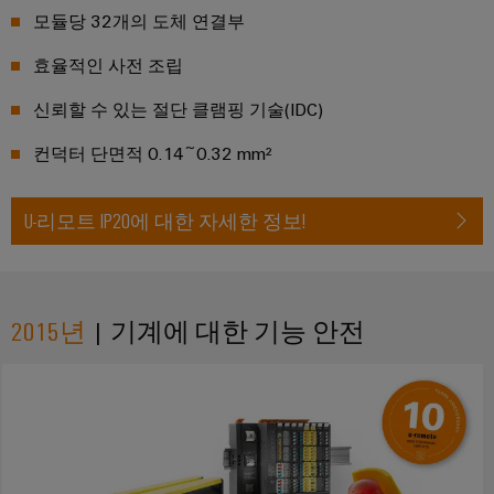
비
모듈당 32개의 도체 연결부
우
문
기
스
징
옵
계
효율적인 사전 조립
플
션
기
랫
낙
신뢰할 수 있는 절단 클램핑 기술(IDC)
계
폼
뢰
eShop
및
컨덕터 단면적 0.14~0.32 mm²
공
easyConnect
및
OCI
장
서
자
발
인
지
동
U-리모트 IP20에 대한 자세한 정보!
전
터
화
보
소
의
페
호
다
제
이
양
어
PV
스
한
2015년
| 기계에 대한 기능 안전
부
장
접
EDI
문
치
속
을
인
반
위
터
한
솔
Fieldbus
페
기
루
분
이
기
션