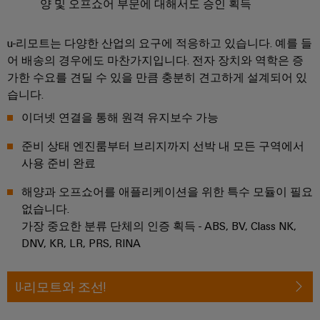
서
양 및 오프쇼어 부문에 대해서도 승인 획득
포
비
괄
적
스
u-리모트는 다양한 산업의 요구에 적응하고 있습니다. 예를 들
인
플
어 배송의 경우에도 마찬가지입니다. 전자 장치와 역학은 증
연
랫
결
가한 수요를 견딜 수 있을 만큼 충분히 견고하게 설계되어 있
솔
폼
습니다.
루
easyConnect
션
이더넷 연결을 통해 원격 유지보수 가능
전
준비 상태 엔진룸부터 브리지까지 선박 내 모든 구역에서
통
사용 준비 완료
업
적
무
해양과 오프쇼어를 애플리케이션을 위한 특수 모듈이 필요
인
현
없습니다.
전
장
가장 중요한 분류 단체의 인증 획득 - ABS, BV, Class NK,
력
및
DNV, KR, LR, PRS, RINA
검
액
증
세
된
U-리모트와 조선!
에
서
너
리
지