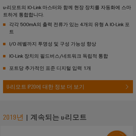
안
업
정
u-리모트의 IO-Link 마스터와 함께 현장 장치를 자동화에 스마
용
성
트하게 통합합니다.
및
프
안
각각 500mA의 출력 전류가 있는 4개의 유형 A IO-Link 포
린
전
트
터
수
I/O 레벨까지 투명성 및 구성 가능성 향상
처
산
리
업
IO-Link 장치의 필드버스/네트워크 독립적 통합
및
용
포트당 추가적인 표준 디지털 입력 1개
폐
조
수
명
U-리모트 IP20에 대한 정보 더 보기
처
배
리
전
수
반
자
원
2019년
| 계속되는 u-리모트
인
및
프
폐
수
라