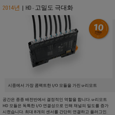
연
체
루
로
산
2014년
| HD - 고밀도 극대화
션
증
부
벌
업
및
폭
품
박
제
자
기
품
람
동
교
와
회
화
수
육
측
및
소
과
산
정
이
에
정
업
트
너
벤
및
지
IoT
랜
트
전
웨
스
환
산
비
디
듀
의
업
나
핵
지
서
심
보
털
기
시중에서 가장 콤팩트한 I/O 모듈을 가진 u-리모트
안
전
경
술
자
디
로
험
산
공간은 종종 배전반에서 결정적인 역할을 합니다. u-리모트
서
부
지
의
업
HD 모듈은 독특한 I/O 연결성으로 인해 채널의 밀도를 증가
품
털
수
서
시켰습니다. 최대 8개의 센서를 간단히 연결하고 플러그인.
하
주
소