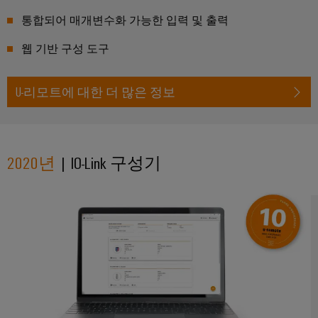
우
수
수
통합되어 매개변수화 가능한 입력 및 출력
정
성
및
웹 기반 구성 도구
설
치
U-리모트에 대한 더 많은 정보
외
함
맞
2020년
| IO-Link 구성기
춤
형
케
이
블
어
셈
블
리