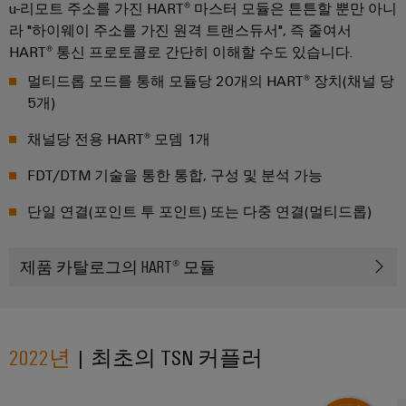
뮬
u-리모트 주소를 가진 HART® 마스터 모듈은 튼튼할 뿐만 아니
러
라 "하이웨이 주소를 가진 원격 트랜스듀서", 즉 줄여서
구
HART® 통신 프로토콜로 간단히 이해할 수도 있습니다.
성
기
멀티드롭 모드를 통해 모듈당 20개의 HART® 장치(채널 당
직
5개)
관
적
채널당 전용 HART® 모뎀 1개
이
고,
복
FDT/DTM 기술을 통한 통합, 구성 및 분석 가능
잡
하
단일 연결(포인트 투 포인트) 또는 다중 연결(멀티드롭)
지
않
으
며,
제품 카탈로그의 HART® 모듈
빠
르
게
더
높
은
2022년
| 최초의 TSN 커플러
수
준
의
디