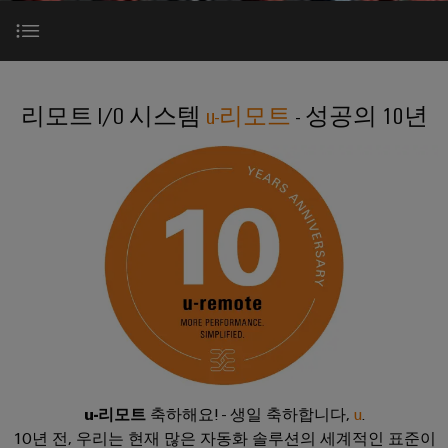
러
자
이
SNAP
제
드
인
대
드
IN
품
뮬
한국지사
더
뮬
연
러
플
스
팬들: "생일 축하해요!"
러
결
조
한
러
트
리모트 I/O 시스템
u-리모트
- 성공의 10년
소
기
립
회사
국
그
리
개
술
단
u-리모트 혁신 퍼레이드로
지
인
매
자
사
커
바
PUSH
치
대
실제 u-리모트 활용 | 응용 분야
넥
이
IN
도
스
한
전
터
드
결
트
국
이
뮬
선
u-패밀리
현
립
지
PCB
러
실
기
사
커
로
의
술
맞
소
다
넥
175
춤
가
개
터
DC
오
년
형
및
마
고
케
제
해
PCB
팩
이
u-리모트
축하해요! - 생일 축하합니다,
u
.
이
품
결
단
트
크
10년 전, 우리는 현재 많은 자동화 솔루션의 세계적인 표준이
책
블
및