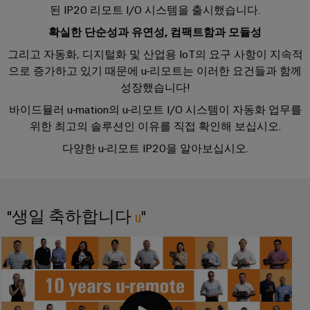
을
자
및
로
된 IP20 리모트 I/O 시스템을 출시했습니다.
어
견
경
대
수
그
확실한 단순성과 유연성, 컴팩트함과 모듈성
셈
험
적
치
리
할
블
문
그리고 자동화, 디지털화 및 산업용 IoT의 요구 사항이 지속적
인
수
드
리
의
으로 증가하고 있기 때문에 u-리모트는 이러한 요건들과 함께
클
지
있
는
성장했습니다!
로
속
u-
신
3D
저
가
OS
바이드뮬러 u-mation의 u-리모트 I/O 시스템이 자동화 업무를
세
속
이
계.
위한 최고의 솔루션인 이유를 직접 확인해 보십시오.
시
능
에
배
벤
스
성
지
다양한 u-리모트 IP20을 알아보십시오.
건
송
트
템
컴
물
서
바
및
및
퓨
인
비
이
프
구
팅
프
스
드
로
"생일 축하합니다
u
"
성
라
뮬
Industrial
모
요
인
러
5G
션
소
프
컨
아
라
싱
설
전
구
케
카
축
글
팅
시
이
데
의