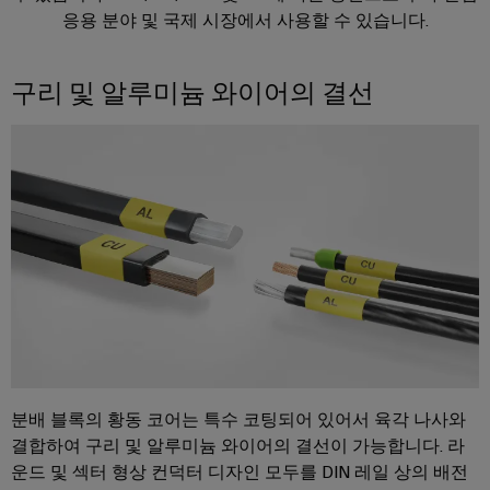
을
자
및
로
응용 분야 및 국제 시장에서 사용할 수 있습니다.
어
견
다운로드
경
대
수
그
셈
험
적
치
리
할
블
문
인
구리 및 알루미늄 와이어의 결선
수
드
리
의
클
지
있
는
로
속
u-
신
3D
저
가
OS
세
속
이
계.
시
능
에
배
벤
스
성
지
건
송
트
템
컴
물
서
바
및
및
퓨
인
비
이
프
구
팅
프
스
드
로
성
라
뮬
Industrial
모
요
인
러
5G
션
소
프
컨
아
분배 블록의 황동 코어는 특수 코팅되어 있어서 육각 나사와
라
싱
설
전
구
케
카
결합하여 구리 및 알루미늄 와이어의 결선이 가능합니다. 라
축
글
팅
시
운드 및 섹터 형상 컨덕터 디자인 모두를 DIN 레일 상의 배전
이
데
의