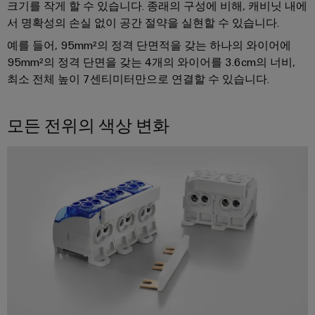
드
넥
그
크기를 작게 할 수 있습니다. 종래의 구성에 비해, 캐비닛 내에
터
뮬
터
레
서 명확성의 손실 없이 공간 절약을 실현할 수 있습니다.
센
러
터
서
프
이
예를 들어, 95mm²의 정격 단면적을 갖는 하나의 와이어에
를
구
비
레
션
95mm²의 정격 단면을 갖는 4개의 와이어를 3.6cm의 너비,
위
성
스
스
솔
한
최소 전체 높이 7센티미터만으로 연결할 수 있습니다.
기
솔
루
실
루
션
션
업
모든 전위의 색상 변화
험
당
및
무
실
서
제
사
현
품
서
비
의
–
장
비
스
파
효
솔
스
인
율
트
루
적,
터
너
안
션
페
정
지
대
적,
이
확
원
리
스
장
시
점
가
기
배
스
능