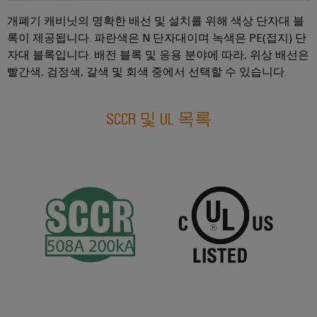
술
IIoT
전
템
기
지
및
개폐기 캐비닛의 명확한 배선 및 설치를 위해 색상 단자대 블
함
및
기
원
자
록이 제공됩니다. 파란색은 N 단자대이며 녹색은 PE(접지) 단
솔
제
자대 블록입니다. 배전 블록 및 응용 분야에 따라, 위상 배선은
동
루
환
조
빨간색, 검정색, 갈색 및 회색 중에서 선택할 수 있습니다.
화
일
션
경
업
파
렉
제
체
분
트
트
SCCR 및 UL 목록
품
장
산
너
로
치
규
화
네
닉
를
정
자
위
트
스
준
한
동
워
혁
수
전
화
크
신
원
적
PSIRT
에
IIoT
인
공
배
너
및
급
엔
선
지
자
장
지
수
관
리
동
치
니
방
리
화
어
법