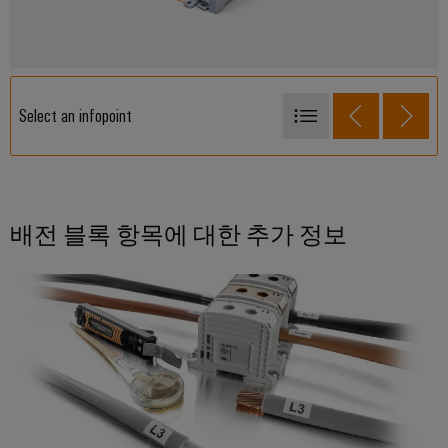
전
터
산
한
서
작
업
비
동
용
보
스
이
장
Select an infopoint
원
더
태
DIN EN 50274에 따른 손가락 안전
천
넷
양
최적화된 나사 결선 시스템
장
광
제
치
특수 코팅된 황동 코어
발
배전 블록 항목에 대한 추가 정보
어
제
전
플랫 버스바 또는 교차 연결용 결선
장
조
자
치
단자대 블록 내의 알루미늄 와
장착 플레이트에 직접 장착
사
원
효
(OEM)
결선 지점의 표시
터
율
치
성
컴팩트한 설계
을
패
넓은 결선 영역
위
널
한
유연한 적층형
태