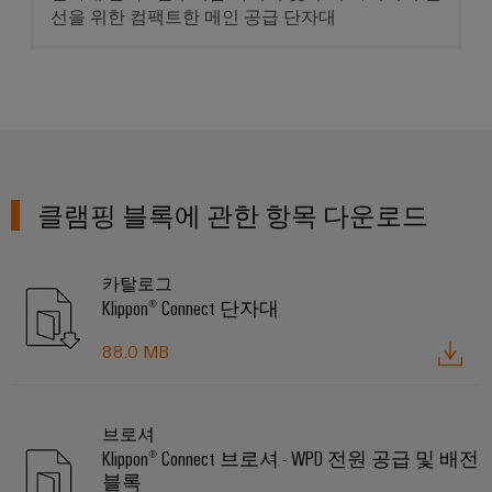
서
포
선을 위한 컴팩트한 메인 공급 단자대
비
괄
적
스
인
플
연
랫
결
솔
폼
루
easyConnect
션
클램핑 블록에 관한 항목 다운로드
전
통
업
적
무
카탈로그
인
Klippon® Connect 단자대
현
전
장
88.0 MB
력
및
검
액
증
세
된
브로셔
에
서
Klippon® Connect 브로셔 - WPD 전원 공급 및 배전
너
블록
리
지