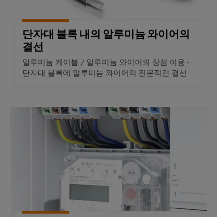
엔
양
TS 35 DIN 레일에 장착
에
지
너
니
지
단자대 블록 내의 알루미늄 와이어의
어
활
결선
용
링
및
알루미늄 케이블 / 알루미늄 와이어의 장점 이용 -
철
단자대 블록에 알루미늄 와이어의 전문적인 결선
시
도
각
레
일
화
운
도
메인라인 분기 단자대 블록
송
구
의
기
후
에
친
너
화
지
적
모
측
빌
정
리
티