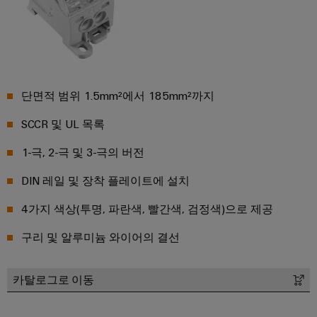
연
체
루
로
산
션
증
부
벌
업
및
폭
품
박
제
자
기
품
람
동
교
와
회
화
수
육
단면적 범위 1.5mm²에서 185mm²까지
측
및
소
과
산
정
이
SCCR 및 UL 목록
에
정
업
트
너
벤
및
1-극, 2-극 및 3-극의 버전
지
IoT
랜
트
전
웨
스
환
DIN 레일 및 장착 플레이트에 설치
산
비
디
듀
의
업
나
핵
지
4가지 색상(투명, 파란색, 빨간색, 검정색)으로 제공
서
심
보
털
기
구리 및 알루미늄 와이어의 결선
안
전
경
술
자
디
로
험
산
서
부
지
카탈로그로 이동
의
업
품
털
수
서
하
주
소