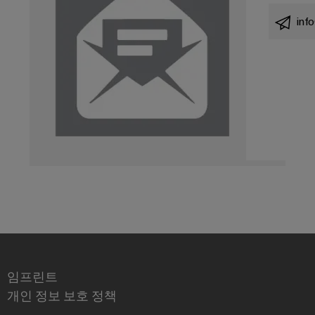
안
업
정
inf
용
성
및
프
안
린
전
터
수
처
산
리
업
및
용
폐
조
수
명
처
배
리
전
수
반
자
원
인
임프린트
및
프
폐
개인 정보 보호 정책
수
라