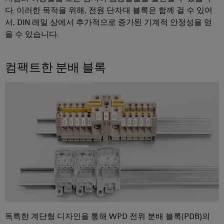
털
나
닛
증
다. 이러한 목적을 위해, 전원 단자대 블록은 함께 걸 수 있어
치
스
엔
및
제
서, DIN 레일 상에서 추가적으로 증가된 기계적 안정성을 얻
케
마
작
지
뉴
오
을 수 있습니다.
의
이
트
니
스
렌
과
블,
계
어
레
제
지
케
를
량
컴팩트한 분배 블록
링
터
맥
해
이
|
결
스
바
블
하
고
마
이
는
객
PLC
트
솔
드
매
루
시
캐
뮬
션
거
스
비
러
진
데
템
닛
구
이
배
구
성
경
터
선
축
기
력
센
및
바
PCB
터
마
관
이
커
데
이
리
독특한 계단형 디자인을 통해 WPD 전위 분배 블록(PDB)의
이