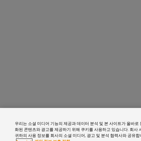
결
선
혁
신
환경
제품
규정
준수
확인
RoHS,
REACH,
SCIP
및 PCF
선언서
간편하
고 빠
른 다
운로드
바
우리는 소셜 미디어 기능의 제공과 데이터 분석 및 본 사이트가 올바로
이
화된 콘텐츠와 광고를 제공하기 위해 쿠키를 사용하고 있습니다. 회사 
드
귀하의 사용 정보를 회사의 소셜 미디어, 광고 및 분석 협력사와 공유합