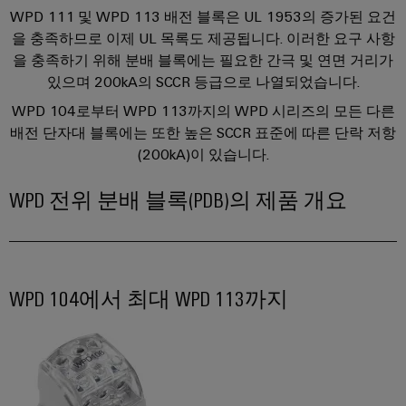
릴
솔
솔
솔
링
WPD 111 및 WPD 113 배전 블록은 UL 1953의 증가된 요건
레
루
루
루
데
을 충족하므로 이제 UL 목록도 제공됩니다. 이러한 요구 사항
션
이
션
션
을 충족하기 위해 분배 블록에는 필요한 간극 및 연면 거리가
이
모
에
파
있으며 200kA의 SCCR 등급으로 나열되었습니다.
터
IIoT
듈
너
트
WPD 104로부터 WPD 113까지의 WPD 시리즈의 모든 다른
및
및
기
지
너
배전 단자대 블록에는 또한 높은 SCCR 표준에 따른 단락 저항
자
솔
술
저
찾
(200kA)이 있습니다.
동
리
제
장
기
소
드
품
WPD 전위 분배 블록(PDB)의 제품 개요
에
프
스
너
카
지
트
테
탈
행
스
웨
이
로
토
사
어
리
트
그
및
WPD 104에서 최대 WPD 113까지
지
릴
박
산
시
수
레
스
람
업
리
템
이
회
분
(ESS)
및
용
석
절
교
글
솔