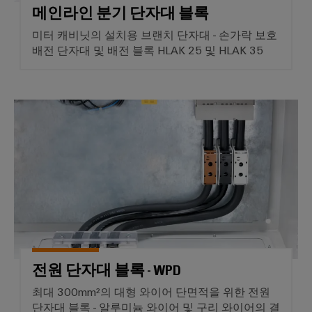
바
를
메인라인 분기 단자대 블록
위
이
한
미터 캐비닛의 설치용 브랜치 단자대 - 손가락 보호
드
현
배전 단자대 및 배전 블록 HLAK 25 및 HLAK 35
뮬
대
적
러
디
산
지
털
업
전원 단자대 블록 - WPD
솔
용
루
AI
션
조
원
선
격
업
액
해
세
운
스
산
업
전원 단자대 블록 - WPD
산
을
위
최대 300mm²의 대형 와이어 단면적을 위한 전원
업
한
단자대 블록 - 알루미늄 와이어 및 구리 와이어의 결