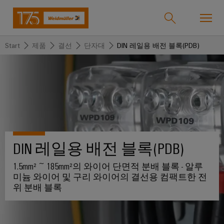
Start
제품
결선
단자대
DIN 레일용 배전 블록(PDB)
온라인샵
Support Center
easyConnect
돌
돌
돌
돌
돌
돌
아
아
아
아
아
아
산업
가
가
가
가
가
가
기
기
기
기
기
기
산
솔
제
서
한
회
DIN 레일용 배전 블록(PDB)
솔루션
업
루
품
비
국
사
1.5mm² ~ 185mm²의 와이어 단면적 분배 블록 - 알루
션
스
지
바
미늄 와이어 및 구리 와이어의 결선용 컴팩트한 전
제품
사
결
당
위 분배 블록
이
선
사
기
맞
드
술
춤
바
뮬
서비스
단
바
형
이