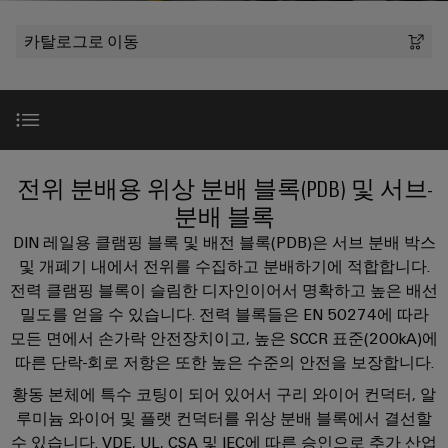
러
자
이
SNAP
제
드
인
대
드
IN
카탈로그로 이동
품
뮬
한국지사
더
뮬
연
러
플
스
러
결
조
한
러
트
소
기
립
회사
국
그
리
개
술
단
지
인
매
자
소개
사
커
바
전위 분배용 위상 분배 블록(PDB) 및 서브-
PUSH
치
대
넥
이
IN
도
분배 블록
스
한
전
터
드
결
혜택
DIN 레일용 클램핑 블록 및 배전 블록(PDB)은 서브 분배 박스
트
국
이
뮬
선
및 개폐기 내에서 전위를 수집하고 분배하기에 적합합니다.
현
립
지
PCB
러
실
기
전력 클램핑 블록이 슬림한 디자인이어서 명확하고 높은 배선
SCCR 및 UL 목록
사
커
로
의
술
맞
밀도를 얻을 수 있습니다. 전력 블록들은 EN 50274에 따라
소
다
넥
모든 면에서 손가락 안전장치이고, 높은 SCCR 표준(200kA)에
175
춤
가
개
터
DC
제품 개요
따른 단락-회로 저항은 또한 높은 수준의 안전을 보장합니다.
오
년
형
및
마
고
케
제
황동 본체에 특수 코팅이 되어 있어서 구리 와이어 컨덕터, 알
해
PCB
팩
이
제품 특징
이
루미늄 와이어 및 플랫 컨덕터를 위상 분배 블록에서 결선할
품
결
단
트
크
책
수 있습니다. VDE, UL, CSA 및 IEC에 따른 승인으로 추가 산업
블
및