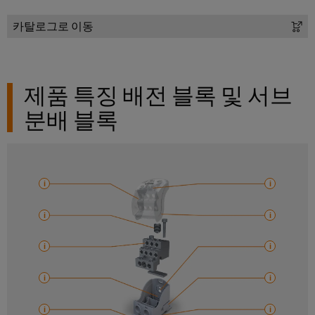
배
스
제
오
기
카탈로그로 이동
조
일
업
ALL
및
SERVICES
체
가
자
제품 특징 배전 블록 및 서브
스
PCB
동
분배 블록
통
커
화
합
넥
및
솔
터
소
루
션
및
프
을
PCB
트
통
단
웨
한
프
자
어
로
대
세
I/O
스
PCB
시
산
업
커
스
의
넥
템
안