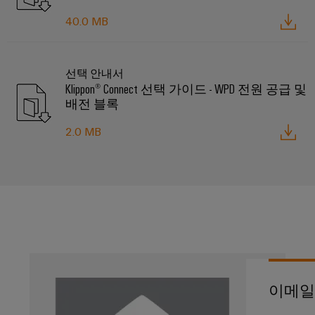
생
40.0 MB
공
산
의
구
미
래
자
선택 안내서
Klippon® Connect 선택 가이드 - WPD 전원 공급 및
동
송
배전 블록
머
전
신
및
2.0 MB
배
소
전
프
현
트
대
에
웨
너
어
지
네
마
트
워
커
이메일
크
의
산