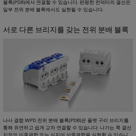
페
및
회
블록(PDB)에서 연결할 수 있습니다. 편평한 컨덕터의 결선은
블
미
특
어
디
및
일부 전위 분배 블록에서도 실현될 수 있습니다.
정
인
요
인
이
지
이
입
구
사
더
털
벤
사
시
서로 다른 브리지를 갖는 전위 분배 블록
넷
엔
항
트
스
규
을
지
템
충
제
디
니
족
및
준
지
캐
하
어
구
수
털
는
비
링
성
솔
플
닛
루
지
요
결
랫
및
션
점
소
선
폼
현
캐
컨
관
장
연
비
대
설
리
결
닛
리
필
팅
정
케
빌
점
드
보
이
나사 결합 WPD 전위 분배 블록(PDB)은 플랫 구리 브리지를
딩
디
웨
배
및
블,
통해 유연하고 쉽게 교차 연결할 수 있습니다. 나가는 쪽 결선
캐
지
비
선
인
패
비
지점의 이중결합 또는 심지어 삼중결합을 실현할 수 있습니