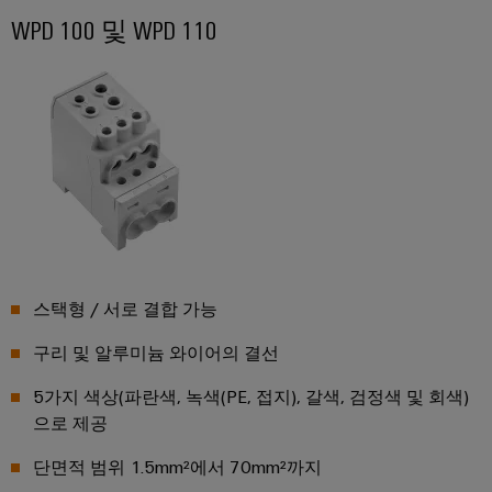
비
우
문
WPD 100 및 WPD 110
기
스
징
옵
계
플
션
기
랫
낙
계
폼
뢰
eShop
및
공
easyConnect
및
OCI
장
서
자
발
인
지
동
전
터
화
보
소
의
페
호
다
제
이
양
스택형 / 서로 결합 가능
어
PV
스
한
부
장
접
구리 및 알루미늄 와이어의 결선
EDI
문
치
속
을
인
5가지 색상(파란색, 녹색(PE, 접지), 갈색, 검정색 및 회색)
반
위
터
으로 제공
한
솔
Fieldbus
페
기
단면적 범위 1.5mm²에서 70mm²까지
루
분
이
기
션