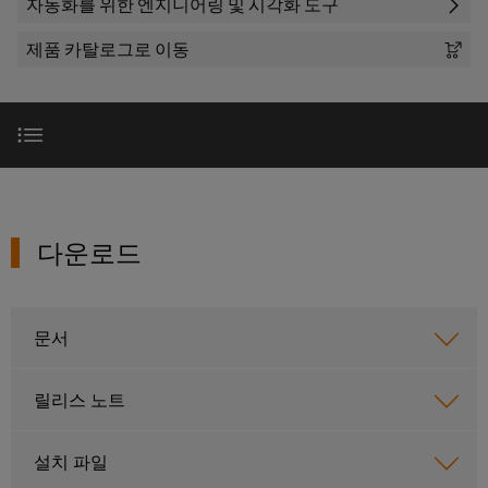
러
자동화를 위한 엔지니어링 및 시각화 도구
자
이
SNAP
제
드
인
대
드
IN
제품 카탈로그로 이동
품
뮬
한국지사
더
뮬
연
러
플
스
러
결
조
한
러
트
소
기
립
회사
국
그
리
개
술
단
지
인
매
자
사
다운로드
커
바
PUSH
치
대
넥
이
IN
도
스
한
다운로드
전
터
드
결
라이센싱
트
국
이
뮬
선
현
립
지
PCB
러
실
기
사
시스템 요구 사항
커
로
문서
의
술
맞
소
다
넥
175
춤
가
개
터
DC
애플리케이션 노트 및 Quickstart 가이드
오
년
형
릴리스 노트
및
마
고
케
제
해
PCB
팩
이
이
품
결
문제 해결 및 FAQ
설치 파일
단
트
크
책
블
및