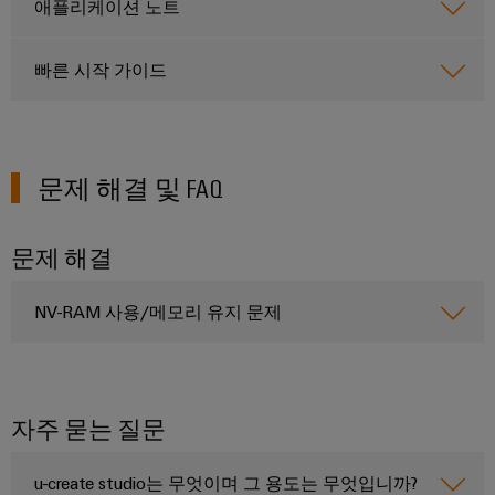
드
넥
그
애플리케이션 노트
터
뮬
터
레
센
러
터
서
프
이
빠른 시작 가이드
를
구
비
레
션
위
성
스
스
솔
한
기
솔
루
실
루
션
문제 해결 및 FAQ
션
업
험
당
및
무
실
서
제
사
현
품
서
비
문제 해결
의
–
장
비
스
파
효
솔
스
인
NV-RAM 사용/메모리 유지 문제
율
트
루
적,
터
너
안
션
페
정
지
대
적,
이
확
원
리
자주 묻는 질문
스
장
시
점
가
기
배
스
능
u-create studio는 무엇이며 그 용도는 무엇입니까?