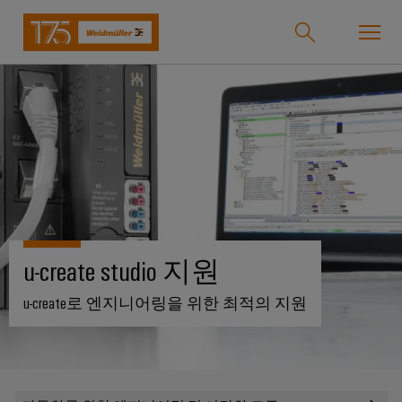
온라인샵
Support Center
easyConnect
돌
돌
돌
돌
돌
돌
아
아
아
아
아
아
산업
가
가
가
가
가
가
기
기
기
기
기
기
산
솔
제
서
한
회
솔루션
u-create studio 지원
업
루
품
비
국
사
션
스
지
u-create로 엔지니어링을 위한 최적의 지원
바
제품
사
결
당
이
선
사
기
맞
드
술
춤
바
뮬
서비스
단
바
형
이