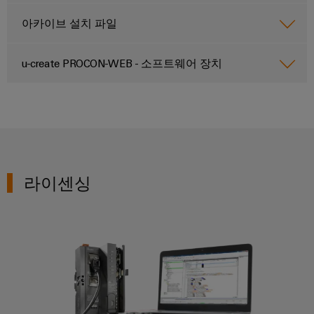
을
자
및
로
어
견
경
연락처
아카이브 설치 파일
대
수
그
셈
험
적
치
리
할
블
문
인
수
드
u-create PROCON-WEB - 소프트웨어 장치
리
의
클
지
있
는
로
속
u-
신
3D
저
가
OS
세
속
이
계.
시
능
에
배
벤
스
성
지
건
송
트
템
컴
물
서
바
및
라이센싱
및
퓨
인
비
이
프
구
팅
프
스
드
로
성
라
뮬
Industrial
모
요
인
러
5G
션
소
프
컨
아
라
싱
설
전
구
케
카
축
글
팅
시
이
데
의