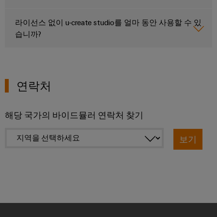
술
IIoT
전
템
기
지
및
함
및
라이선스 없이 u-create studio를 얼마 동안 사용할 수 있
기
원
자
솔
습니까?
제
동
루
환
조
화
일
션
경
업
파
렉
제
체
분
트
트
품
연락처
장
산
너
로
치
규
화
네
닉
를
정
자
위
트
스
해당 국가의 바이드뮬러 연락처 찾기
준
한
동
워
혁
수
전
화
보기
크
신
원
적
PSIRT
에
IIoT
인
공
배
너
및
급
엔
선
지
자
장
지
수
관
리
동
치
니
방
리
화
어
법