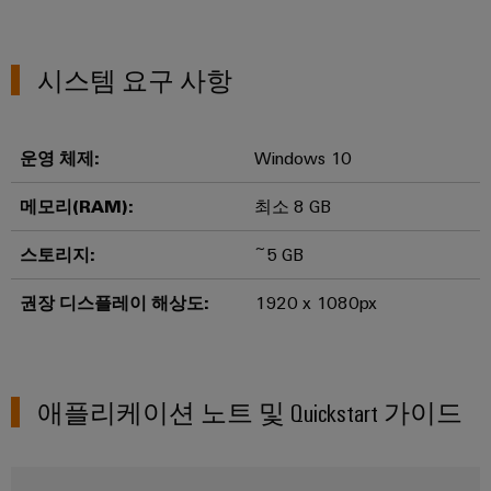
털
나
닛
증
치
스
엔
및
제
케
마
작
지
뉴
오
시스템 요구 사항
의
이
트
니
스
렌
과
블,
계
어
레
제
지
케
를
량
링
터
맥
운영 체제:
Windows 10
해
이
|
결
스
바
블
하
메모리(RAM):
최소 8 GB
고
마
이
는
객
PLC
트
솔
드
스토리지:
~5 GB
매
루
시
캐
뮬
션
거
스
비
권장 디스플레이 해상도:
1920 x 1080px
러
진
데
템
닛
구
이
배
구
성
경
터
선
축
기
력
애플리케이션 노트 및 Quickstart 가이드
센
및
바
PCB
터
마
관
이
커
데
이
리
이