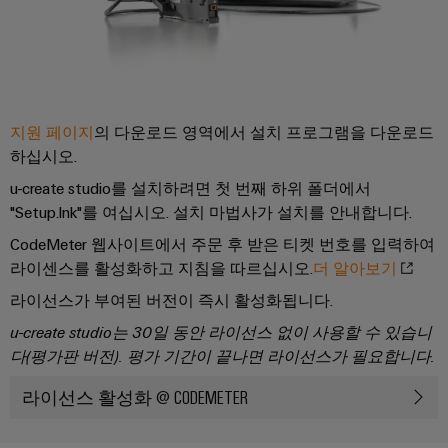
페
및
회
블
미
특
어
디
및
정
인
요
인
이
지
이
입
구
사
더
털
벤
사
시
넷
엔
항
트
스
규
을
지원 페이지
의 다운로드 영역에서 설치 프로그램을 다운로드
지
템
충
제
디
하십시오.
니
족
및
준
지
캐
하
어
u-create studio를 설치하려면 첫 번째 하위 폴더에서
구
수
털
는
비
링
"Setup.lnk"를 여십시오. 설치 마법사가 설치를 안내합니다.
성
솔
플
닛
루
지
CodeMeter 웹사이트에서 주문 후 받은 티켓 번호를 입력하여
요
결
랫
및
션
점
라이센스를 활성화하고 지침을 따르십시오.
더 알아보기
소
선
폼
현
캐
라이선스가 부여된 버전이 즉시 활성화됩니다.
컨
관
장
연
비
대
설
u-create studio는 30일 동안 라이선스 없이 사용할 수 있습니
리
결
닛
리
필
다(평가판 버전).
평가 기간이 끝나면 라이선스가 필요합니다.
팅
정
케
빌
점
드
보
이
라이선스 활성화 @ CODEMETER
딩
디
웨
배
및
블,
캐
지
비
선
인
패
비