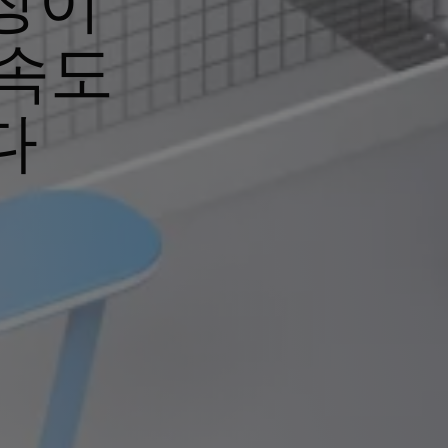
장이
 속도
다